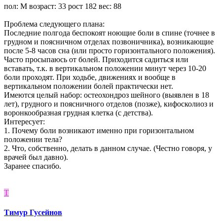
пол: М возраст: 33 рост 182 вес: 88
Проблема следующего плана:
Последние полгода беспокоят ноющие боли в спине (точнее в
грудном и поясничном отделах позвоничника), возникающие
после 5-8 часов сна (или просто горизонтального положения).
Часто просыпаюсь от болей. Приходится садиться или
вставать, т.к. в вертикальном положении минут через 10-20
боли проходят. При ходьбе, движениях и вообще в
вертикальном положении болей практически нет.
Имеются целый набор: остеохондроз шейного (выявлен в 18
лет), грудного и поясничного отделов (позже), кифосколиоз и
воронкообразная грудная клетка (с детства).
Интересует:
1. Почему боли возникают именно при горизонтальном
положении тела?
2. Что, собственно, делать в данном случае. (Честно говоря, у
врачей был давно).
Заранее спасибо.
Т
Тимур Гусейнов