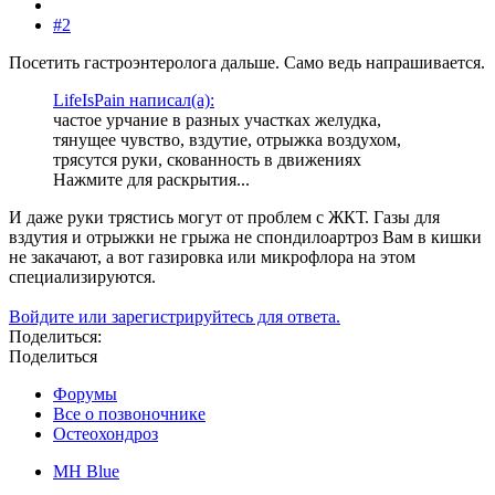
#2
Посетить гастроэнтеролога дальше. Само ведь напрашивается.
LifeIsPain написал(а):
частое урчание в разных участках желудка,
тянущее чувство, вздутие, отрыжка воздухом,
трясутся руки, скованность в движениях
Нажмите для раскрытия...
И даже руки трястись могут от проблем с ЖКТ. Газы для
вздутия и отрыжки не грыжа не спондилоартроз Вам в кишки
не закачают, а вот газировка или микрофлора на этом
специализируются.
Войдите или зарегистрируйтесь для ответа.
Поделиться:
Поделиться
Форумы
Все о позвоночнике
Остеохондроз
MH Blue