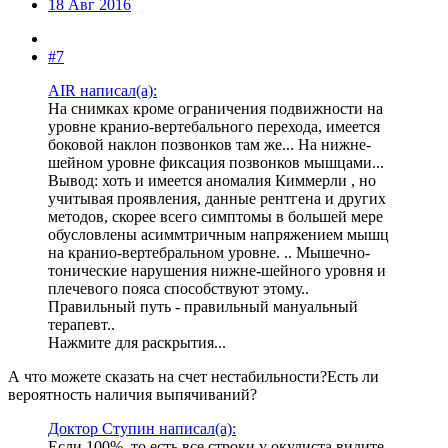
18 Авг 2016
#7
AIR написал(а):
На снимках кроме ограничения подвижности на
уровне кранио-вертебального перехода, имеется
боковой наклон позвонков там же... На нижне-
шейном уровне фиксация позвонков мышцами...
Вывод: хоть и имеется аномалия Киммерли , но
учитывая проявления, данные рентгена и других
методов, скорее всего симптомы в большей мере
обусловлены асиммтричным напряжением мышц
на кранио-вертебральном уровне. .. Мышечно-
тонические нарушения нижне-шейного уровня и
плечевого пояса способствуют этому..
Правильный путь - правильный мануальный
терапевт..
Нажмите для раскрытия...
А что можете сказать на счет нестабильности?Есть ли
вероятность наличия выпячиваний?
Доктор Ступин написал(а):
Если 100%, то есть все строки у окулиста видите.