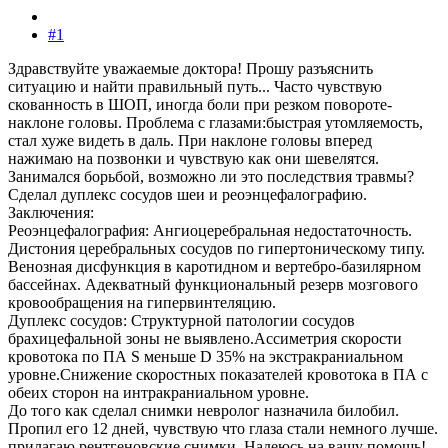
#1
Здравствуйте уважаемые доктора! Прошу разъяснить
ситуацию и найти правильный путь... Часто чувствую
скованность в ШОП, иногда боли при резком повороте-
наклоне головы. Проблема с глазами:быстрая утомляемость,
стал хуже видеть в даль. При наклоне головы вперед
нажимаю на позвонки и чувствую как они шевелятся.
Занимался борьбой, возможно ли это последствия травмы?
Сделал дуплекс сосудов шеи и реоэнцефалографию.
Заключения:
Реоэнцефалография: Ангиоцеребральная недостаточность.
Дистония церебральных сосудов по гипертоническому типу.
Венозная дисфункция в каротидном и вертебро-базилярном
бассейнах. Адекватный функциональный резерв мозгового
кровообращения на гипервинтеляцию.
Дуплекс сосудов: Структурной патологии сосудов
брахицефальной зоны не выявлено.Ассиметрия скорости
кровотока по ПА S меньше D 35% на экстракраниальном
уровне.Снижение скоростных показателей кровотока в ПА с
обеих сторон на интракраниальном уровне.
До того как сделал снимки невролог назначила билобил.
Пропил его 12 дней, чувствую что глаза стали немного лучше.
прилагаю рентгеновские снимки. Надеюсь на вашу помощь!