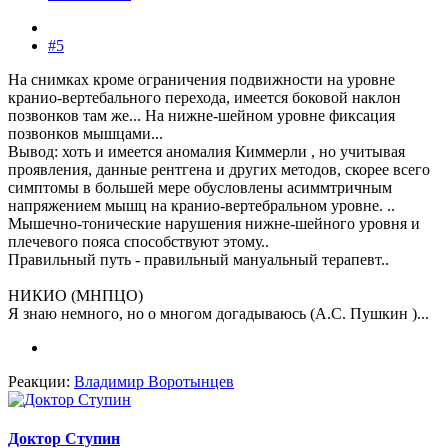
#5
На снимках кроме ограничения подвижности на уровне
кранио-вертебального перехода, имеется боковой наклон
позвонков там же... На нижне-шейном уровне фиксация
позвонков мышцами...
Вывод: хоть и имеется аномалия Киммерли , но учитывая
проявления, данные рентгена и других методов, скорее всего
симптомы в большей мере обусловлены асиммтричным
напряжением мышц на кранио-вертебральном уровне. ..
Мышечно-тонические нарушения нижне-шейного уровня и
плечевого пояса способствуют этому..
Правильный путь - правильный мануальный терапевт..
НИКИО (МНПЦО)
Я знаю немного, но о многом догадываюсь (А.С. Пушкин )...
Реакции:
Владимир Воротынцев
Доктор Ступин