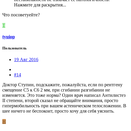
Нажмите для раскрытия...
Что посоветуейте?
T
tyuiop
Пользователь
19 Авг 2016
#14
Доктор Ступин, подскажите, пожалуйста, если по рентгену
смещение С5 к С6 2 мм, при сгибании разгибании не
изменяется. Это тоже норма? Один врач написал Антилистез
II степени, второй сказал не обращайте внимания, просто
гипермобильность при вашем астеническом телосложении. В
шее ничего не беспокоит, просто хочу для себя уяснить.
H