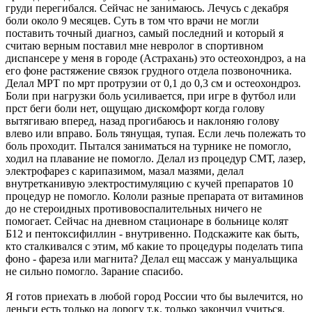
груди перегибался. Сейчас не занимаюсь. Лечусь с декабря
боли около 9 месяцев. Суть в том что врачи не могли
поставить точный диагноз, самый последний и который я
считаю верным поставил мне невролог в спортивном
диспансере у меня в городе (Астрахань) это остеохондроз, а на
его фоне растяжение связок грудного отдела позвоночника.
Делал МРТ по мрт протрузии от 0,1 до 0,3 см и остеохондроз.
Боли при нагрузки боль усиливается, при игре в футбол или
прст беги боли нет, ощущаю дискомфорт когда голову
вытягиваю вперед, назад прогибаюсь и наклоняю голову
влево или вправо. Боль тянущая, тупая. Если лечь полежать то
боль проходит. Пытался заниматься на турнике не помогло,
ходил на плавание не помогло. Делал из процедур СМТ, лазер,
электрофарез с карипазимом, мазал мазями, делал
внутретканивую электростимуляцию с кучей препаратов 10
процедур не помогло. Кололи разные препарата от витаминов
до не стероидных противовоспалительных ничего не
помогает. Сейчас на дневном стационаре в больнице колят
Б12 и пентоксифиллин - внутривенно. Подскажите как быть,
кто сталкивался с этим, мб какие то процедуры поделать типа
фоно - фареза или магнита? Делал ещ массаж у мануальщика
не сильно помогло. Зарание спасибо.
Я готов приехать в любой город России что бы вылечится, но
деньги есть только на дорогу т.к. только закончил учиться.