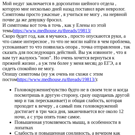
Мой недуг заключается в дорсопатии шейного отдела ,
которую мне несколько дней назад поставил врач невролог.
Симптомы просто ужасные , я учиться не могу , на нервной
почве да же девушку бросил.
И симптомы вот точь в точь , как у Елены из этой
темы
https://www.medhouse.ru/threads/19813/
Скоро будет год, как я мучаюсь , просто опускаются руки, а
что самое интересное , то что не могли найти в чем проблема,
успокаивает то что появилась опора , точка отправления , так
сказать для последующих действий. Вы уж извините , что я
вам тут жалуюсь "ною". Но очень хочется вернуться к
прежней жизни , а уж тем более у меня месяц до ЕГЭ, а я
сидеть спокойно не могу.
Опишу симптомы (ну уж очень ни схожи с этим
постом
https://www.medhouse.ru/threads/19813/
):
Головокружение(чувство будто не в своем теле и когда
посмотришь в другую сторону, сразу ощущаешь другой
мир и так перескакивает) и общая слабость, которая
проходит к вечеру , а самый пик головокружений
достигает в три часа дня, заканчивается все около 12
ночи, а с утра опять тоже самое.
Повышенная утомляемость мышц, в особенности в
лопатках
Слабость и повышенная сонливость, а вечером как