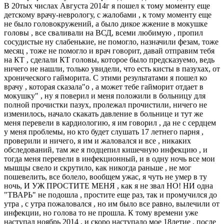
В 20тых числах Августа 2014г я пошел к тому моменту еще
детскому врачу-неврологу, с жалобами , к тому моменту еще
не было головокружений, а было дикое жжение в мокушке
головы , все сваливали на ВСД, всеми любимую , пропил
сосудистые ну слабенькие, не помогло, назначили фезам, тоже
месяц , тоже не помогло и врач говорит, давай отправим тебя
на КТ , сделали КТ головы, которое было предсказуемо, ведь
ничего не нашли, только увидели, что есть кисты в пазухах, от
хронического гайморита. С этими результатами я пошел ко
врачу , которая сказала"о , а может тебе гайморит отдает в
мокушку" , ну я поверил и меня положили в больницу для
полной прочистки пазух, пролежал прочистили, ничего не
изменилось, начало скакать давление в больнице и тут же
меня перевели в кардиологию, я им говорил , да не с сердцем
у меня проблемы, но кто будет слушать 17 летнего парня ,
проверили и ничего, я им и жаловался и все , никаких
обследований, там же я подцепил кишечную инфекцию , и
тогда меня перевели в инфекционный, и в одну ночь все мои
мышцы свело и скрутило, как никогда раньше , не мог
пошевелить, все болело, вообщем ужас, я чуть не умер в ту
ночь, И УЖ ПРОСТИТЕ МЕНЯ , как я не звал НО! НИ одна
"ТВАРЬ" не подошла , простите еще раз, так и промучился до
утра , с утра пожаловался , но им было все равно, вылечили от
инфекции, но голова то не прошла. К тому времени уже
наступал ноябрь 2014 , и скоро наступало мое 18летие , после