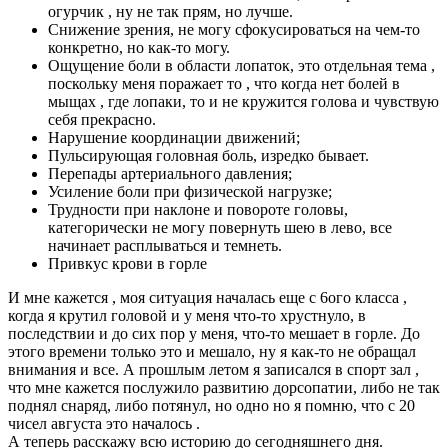
огурчик , ну не так прям, но лучше.
Снижение зрения, не могу сфокусироваться на чем-то
конкретно, но как-то могу.
Ощущение боли в области лопаток, это отдельная тема ,
поскольку меня поражает то , что когда нет болей в
мыщах , где лопаки, то и не кружится голова и чувствую
себя прекрасно.
Нарушение координации движений;
Пульсирующая головная боль, изредко бывает.
Перепады артериального давления;
Усиление боли при физической нагрузке;
Трудности при наклоне и повороте головы,
категорически не могу повернуть шею в лево, все
начинает расплываться и темнеть.
Привкус крови в горле
И мне кажется , моя ситуация началась еще с 6ого класса ,
когда я крутил головой и у меня что-то хрустнуло, в
последствии и до сих пор у меня, что-то мешает в горле. До
этого времени только это и мешало, ну я как-то не обращал
внимания и все. А прошлым летом я записался в спорт зал ,
что мне кажется послужило развитию дорсопатии, либо не так
поднял снаряд, либо потянул, но одно но я помню, что с 20
чисел августа это началось .
А теперь расскажу всю историю до сегодняшнего дня.