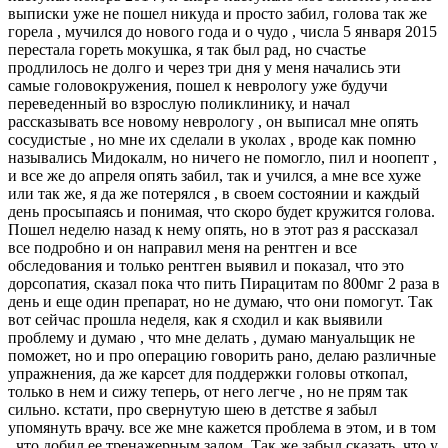
выписки уже не пошел никуда и просто забил, голова так же
горела , мучился до нового года и о чудо , числа 5 января 2015
перестала гореть мокушка, я так был рад, но счастье
продлилось не долго и через три дня у меня начались эти
самые головокружения, пошел к неврологу уже будучи
переведенный во взрослую поликлинику, и начал
рассказывать все новому неврологу , он выписал мне опять
сосудистые , но мне их сделали в уколах , вроде как помню
назывались Мидокалм, но ничего не помогло, пил и ноопепт ,
и все же до апреля опять забил, так и учился, а мне все хуже
или так же, я да же потерялся , в своем состоянии и каждый
день просыпаясь и понимая, что скоро будет кружится голова.
Пошел неделю назад к нему опять, но в этот раз я рассказал
все подробно и он направил меня на рентген и все
обследования и только рентген выявил и показал, что это
дорсопатия, сказал пока что пить Пирацитам по 800мг 2 раза в
день и еще один препарат, но не думаю, что они помогут. Так
вот сейчас прошла неделя, как я сходил и как выявили
проблему и думаю , что мне делать , думаю мануальщик не
поможет, но и про операцию говорить рано, делаю различные
упражнения, да же карсет для поддержки головы откопал,
только в нем и сижу теперь, от него легче , но не прям так
сильно. кстати, про свернутую шею в детстве я забыл
упомянуть врачу. все же мне кажется проблема в этом, и в том
, что добил ее тренажерным залом. Так же забыл сказать, что у