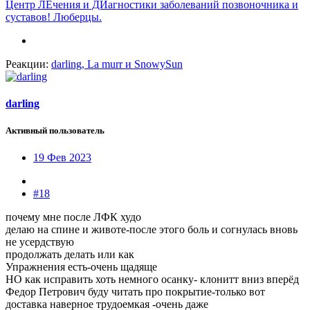
Центр ЛЕчения и ДИагностики заболеваний позвоночника и
суставов! Люберцы.
Реакции:
darling
,
La murr
и
SnowySun
darling
Активный пользователь
19 Фев 2023
#18
почему мне после ЛФК худо
делаю на спине и животе-после этого боль и согнулась вновь
не усердствую
продолжать делать или как
Упражнения есть-очень щадяще
НО как исправить хоть немного осанку- клонитт вниз вперёд
Федор Петрович буду читать про покрытие-только вот
доставка наверное трудоемкая -очень даже