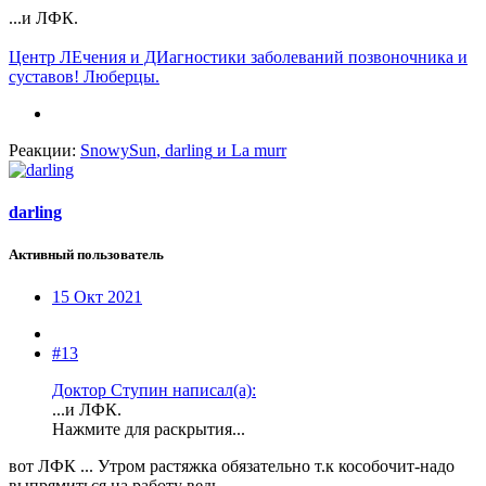
...и ЛФК.
Центр ЛЕчения и ДИагностики заболеваний позвоночника и
суставов! Люберцы.
Реакции:
SnowySun
,
darling
и
La murr
darling
Активный пользователь
15 Окт 2021
#13
Доктор Ступин написал(а):
...и ЛФК.
Нажмите для раскрытия...
вот ЛФК ... Утром растяжка обязательно т.к кособочит-надо
выпрямиться на работу ведь.