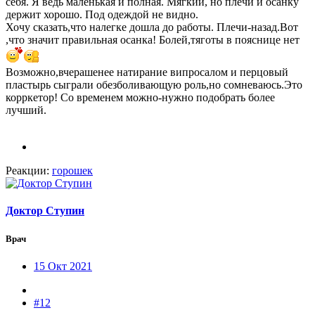
себя. Я ведь маленькая и полная. Мягкий, но плечи и осанку
держит хорошо. Под одеждой не видно.
Хочу сказать,что налегке дошла до работы. Плечи-назад.Вот
,что значит правильная осанка! Болей,тяготы в пояснице нет
Возможно,вчерашенее натирание випросалом и перцовый
пластырь сыграли обезболивающую роль,но сомневаюсь.Это
корркетор! Со временем можно-нужно подобрать более
лучший.
Реакции:
горошек
Доктор Ступин
Врач
15 Окт 2021
#12