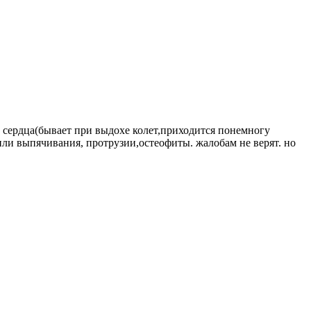
о, сердца(бывает при выдохе колет,приходится понемногу
жили выпячивания, протрузии,остеофиты. жалобам не верят. но