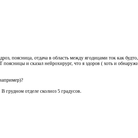
ондроз, поясница, отдача в область между ягодицами ток как будт
РТ поясницы и сказал нейрохирург, что я здоров ( хоть и обнару
,например)?
 В грудном отделе сколиоз 5 градусов.