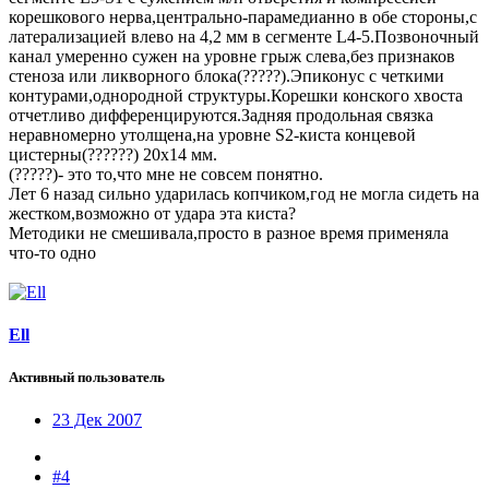
корешкового нерва,центрально-парамедианно в обе стороны,с
латерализацией влево на 4,2 мм в сегменте L4-5.Позвоночный
канал умеренно сужен на уровне грыж слева,без признаков
стеноза или ликворного блока(?????).Эпиконус с четкими
контурами,однородной структуры.Корешки конского хвоста
отчетливо дифференцируются.Задняя продольная связка
неравномерно утолщена,на уровне S2-киста концевой
цистерны(??????) 20х14 мм.
(?????)- это то,что мне не совсем понятно.
Лет 6 назад сильно ударилась копчиком,год не могла сидеть на
жестком,возможно от удара эта киста?
Методики не смешивала,просто в разное время применяла
что-то одно
Ell
Активный пользователь
23 Дек 2007
#4