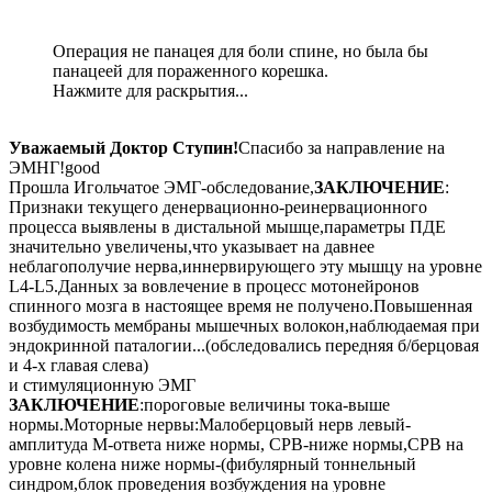
Операция не панацея для боли спине, но была бы
панацеей для пораженного корешка.
Нажмите для раскрытия...
Уважаемый Доктор Ступин!
Спасибо за направление на
ЭМНГ!good
Прошла Игольчатое ЭМГ-обследование,
ЗАКЛЮЧЕНИЕ
:
Признаки текущего денервационно-реинервационного
процесса выявлены в дистальной мышце,параметры ПДЕ
значительно увеличены,что указывает на давнее
неблагополучие нерва,иннервирующего эту мышцу на уровне
L4-L5.Данных за вовлечение в процесс мотонейронов
спинного мозга в настоящее время не получено.Повышенная
возбудимость мембраны мышечных волокон,наблюдаемая при
эндокринной паталогии...(обследовались передняя б/берцовая
и 4-х главая слева)
и стимуляционную ЭМГ
ЗАКЛЮЧЕНИЕ
:пороговые величины тока-выше
нормы.Моторные нервы:Малоберцовый нерв левый-
амплитуда М-ответа ниже нормы, СРВ-ниже нормы,СРВ на
уровне колена ниже нормы-(фибулярный тоннельный
синдром,блок проведения возбуждения на уровне