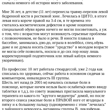
сначала немного об истории моего заболевания.
Мне 36 лет, в детстве (11 лет) перенесла травму-перелом левой
бедренной кости в ростковой зоне. Лечилась в ЦИТО, в итоге
левая нога короче правой на 3-4 см, в те времена это
считалось косметическим дефектом и кроме ношения
специальной обуви врачи ничего не могли посоветовать, а уж
о том, что с возрастом могут возникнуть серьезные проблемы
с позвоночником, не было и речи. В юности плавала в
бассейне, занималась дзю-до, играла в волейбол, спец.обувь
даже и не думала носить (такое "уродство" в молодом возрасте
не могла себе позволить, носила и до сих пор ношу лишь
корректирующий подпяточник или левый каблук немного
укорачиваю).
По профессии: 10 лет работала стюардессой, уже 2 года как
списалась по здоровью, сейчас работа в основном сидячая за
компьютером, инвалидность III группы.
Шесть лет назад (в 2001-м) начались сильные боли в
пояснице, которые ничем нельзя было ослабить(я имею ввиду
таблетки и т.д.), по совету знакомых пригласила мануального
терапевта из какого-то "крутого медцентра" домой, но после
второго сеанса ужасные боли в ПРАВОЙ ноге от ягодицы в
пятку и к большому пальцу (одновременно с этим "лечилась"
у районного невролога- витамины группы В, диклофенак,