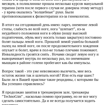
месяцев, в поликлинике прошла несколько курсов мануальной
терапии (хотя после первого случая не доверяла этому методу)
- у врача оказались "волшебные" руки. Были
противопоказания к физиотерапии из-за гинекологии.
В итоге на сегодняшний день имею: парез, онемение левой
стопы, слабость во всей ноге, нога "шлепает", из-за
неудобного положения ноги в обуви (ношу высокий
подпяточник, обувь могу носить только закрытую) постоянно
болят пальцы левой ноги. Прошлой зимой ушибла большой
палец на левой ноге, он после продолжительного хождения
опухает и болит, врачи в пол-ке только плечами пожимают.
Инвалидность грозятся снять . Ночами сводит левую ногу и
выворачивает внутрь по нескольку раз, по онемевшим
мышцам в районе голени пробегают как-бы импульсы.
Вопрос такой - это уже невозможно вылечить, мне весь
остаток жизни так и шлепать ногой? Или есть еще шанс?
Были ли в Вашей практике такие рецидивы, с которыми бы
Вы успешно справлялись?
Я продолжаю занятия в тренажерном зале, тренажеры
"TechnoGim" , насколько помню программу, но не все могу
сделать самостоятельно. Да и не всегда получается ходить
регулярно.