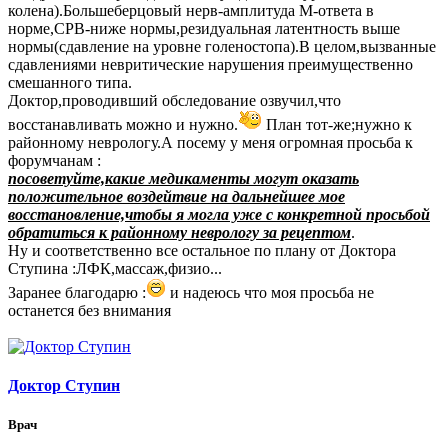
колена).Большеберцовый нерв-амплитуда М-ответа в
норме,СРВ-ниже нормы,резидуальная латентность выше
нормы(сдавление на уровне голеностопа).В целом,вызванные
сдавлениями невритические нарушения преимущественно
смешанного типа.
Доктор,проводивший обследование озвучил,что
восстанавливать можно и нужно.
План тот-же;нужно к
районному неврологу.А посему у меня огромная просьба к
форумчанам :
посоветуйте,какие медикаменты могут оказать
положительное воздейтвие на дальнейшее мое
восстановление,чтобы я могла уже с конкретной просьбой
обратиться к районному неврологу за рецептом
.
Ну и соответственно все остальное по плану от Доктора
Ступина :ЛФК,массаж,физио...
Заранее благодарю :
и надеюсь что моя просьба не
останется без внимания
Доктор Ступин
Врач