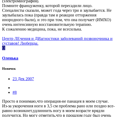
(электромиография).
Помните француженку, которой пересадили лицо.
Спецалисты сказали, может года через три и заулыбается. Не
заулыбалась пока (правда там и реакции отторжения
инородного были), и это при том, что она получает (ИМХО)
очень интенсивную восстановительную терапию.
К сожалению медицина, пока, не всесильна.
Центр ЛЕчения и ДИагностики заболеваний позвоночника и
суставов! Люберцы.
О
Оленька
Новичок
23 Дек 2007
#8
Просто я понимаю,что операция-не панацея в моем случае.
Из-за укорочения ноги в 3,5 см проблема рано или поздно все-
равно возникнет,удлиннить ногу в моем возрасте врядли
получится. Но могу отметить,что в прошлом году был очень