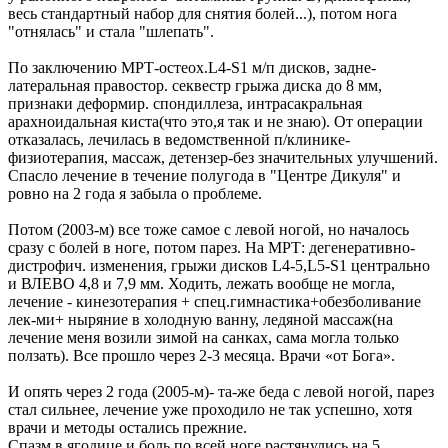
весь стандартный набор для снятия болей...), потом нога
"отнялась" и стала "шлепать".
По заключению МРТ-остеох.L4-S1 м/п дисков, задне-
латеральная правостор. секвестр грыжа диска до 8 мм,
признаки деформир. спондиллеза, интрасакральная
арахноидальная киста(что это,я так и не знаю). От операции
отказалась, лечилась в ведомственной п/клинике-
физиотерапия, массаж, детензер-без значительных улучшений.
Спасло лечение в течение полугода в "Центре Дикуля" и
ровно на 2 года я забыла о проблеме.
Потом (2003-м) все тоже самое с левой ногой, но началось
сразу с болей в ноге, потом парез. На МРТ: дегенеративно-
дистрофич. изменения, грыжи дисков L4-5,L5-S1 центрально
и ВЛЕВО 4,8 и 7,9 мм. Ходить, лежать вообще не могла,
лечение - кинезотерапия + спец.гимнастика+обезболивание
лек-ми+ ныряние в холодную ванну, ледяной массаж(на
лечение меня возили зимой на санках, сама могла только
ползать). Все прошло через 2-3 месяца. Врачи «от Бога».
И опять через 2 года (2005-м)- та-же беда с левой ногой, парез
стал сильнее, лечение уже проходило не так успешно, хотя
врачи и методы остались прежние.
Спазм в ягодице и боль по всей ноге растянулись на 5