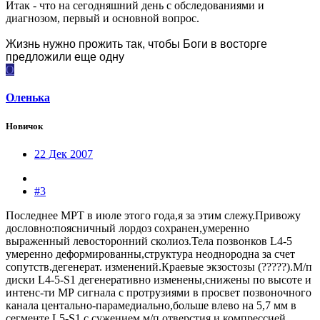
Итак - что на сегодняшний день с обследованиями и
диагнозом, первый и основной вопрос.
Жизнь нужно прожить так, чтобы Боги в восторге
предложили еще одну
О
Оленька
Новичок
22 Дек 2007
#3
Последнее МРТ в июле этого года,я за этим слежу.Привожу
дословно:поясничный лордоз сохранен,умеренно
выраженный левосторонний сколиоз.Тела позвонков L4-5
умеренно деформированны,структура неоднородна за счет
сопутств.дегенерат. изменений.Краевые экзостозы (?????).М/п
диски L4-5-S1 дегенеративно изменены,снижены по высоте и
интенс-ти МР сигнала с протрузиями в просвет позвоночного
канала центально-парамедиально,больше влево на 5,7 мм в
сегменте L5-S1 с сужением м/п отверстия и компрессией