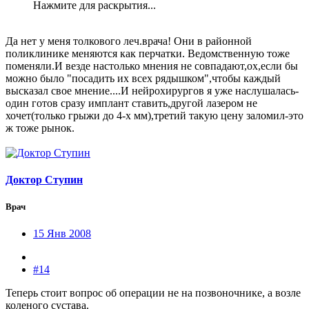
Нажмите для раскрытия...
Да нет у меня толкового леч.врача! Они в районной
поликлинике меняются как перчатки. Ведомственную тоже
поменяли.И везде настолько мнения не совпадают,ох,если бы
можно было "посадить их всех рядышком",чтобы каждый
высказал свое мнение....И нейрохирургов я уже наслушалась-
один готов сразу имплант ставить,другой лазером не
хочет(только грыжи до 4-х мм),третий такую цену заломил-это
ж тоже рынок.
Доктор Ступин
Врач
15 Янв 2008
#14
Теперь стоит вопрос об операции не на позвоночнике, а возле
коленого сустава.