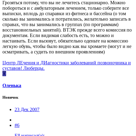
Грозяться потому, что вы не лечитесь стационарно. Можно
побороться и с амбулаторным лечением, только соберите все
выписки, вплодь до спаравки из фитнеса и бассейна (о том
сколько вы занимались и потратились, желательно записать в
справах, что вы занимались в группах (по программам)
восстановиельных занятий). ВТЭК прежде всего комиссия по
документам. Если видимая слабость есть, то можно и
настаивать. Если вызовут, обязательно оденьте на комиссию
легкую обувь, чтобы было видно как вы хромаете (могут и не
осматривать, а судить по внешним проявлениям)
Центр ЛЕчения и ДИагностики заболеваний позвоночника и
суставов! Люберцы.
О
Оленька
Новичок
23 Дек 2007
#6
Ell написал(а):