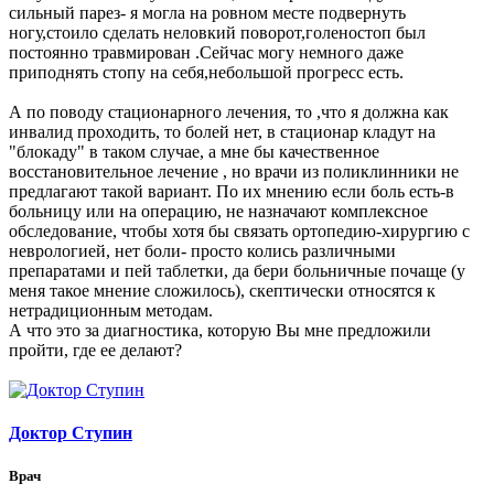
сильный парез- я могла на ровном месте подвернуть
ногу,стоило сделать неловкий поворот,голеностоп был
постоянно травмирован .Сейчас могу немного даже
приподнять стопу на себя,небольшой прогресс есть.
А по поводу стационарного лечения, то ,что я должна как
инвалид проходить, то болей нет, в стационар кладут на
"блокаду" в таком случае, а мне бы качественное
восстановительное лечение , но врачи из поликлинники не
предлагают такой вариант. По их мнению если боль есть-в
больницу или на операцию, не назначают комплексное
обследование, чтобы хотя бы связать ортопедию-хирургию с
неврологией, нет боли- просто колись различными
препаратами и пей таблетки, да бери больничные почаще (у
меня такое мнение сложилось), скептически относятся к
нетрадиционным методам.
А что это за диагностика, которую Вы мне предложили
пройти, где ее делают?
Доктор Ступин
Врач