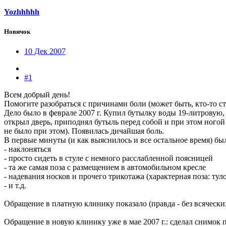
Yozhhhhh
Новичок
10 Дек 2007
#1
Всем добрый день!
Помогите разобраться с причинами боли (может быть, кто-то 
Дело было в феврале 2007 г. Купил бутылку воды 19-литровую, 
открыл дверь, приподнял бутыль перед собой и при этом ногой 
не было при этом). Появилась дичайшая боль.
В первые минуты (и как выяснилось и все остальное время) бы
- наклоняться
- просто сидеть в стуле с немного расслабленной поясницей
- та же самая поза с размещением в автомобильном кресле
- надевания носков и прочего трикотажа (характерная поза: тул
- и т.д.
Обращение в платную клинику показало (правда - без всяческ
Обращение в новую клинику уже в мае 2007 г.: сделал снимок