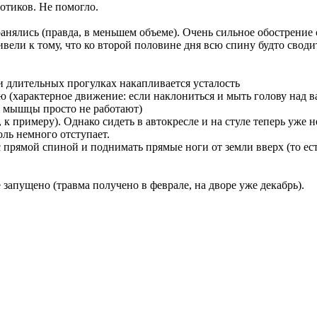
иотиков. Не помогло.
анялись (правда, в меньшем объеме). Очень сильное обострение с
ели к тому, что ко второй половине дня всю спину будто сводит
и длительных прогулках накапливается усталость
 (характерное движение: если наклониться и мыть голову над ван
то мышцы просто не работают)
к примеру). Однако сидеть в автокресле и на стуле теперь уже н
оль немного отступает.
с прямой спиной и поднимать прямые ноги от земли вверх (то есть
е запущено (травма получено в феврале, на дворе уже декабрь).