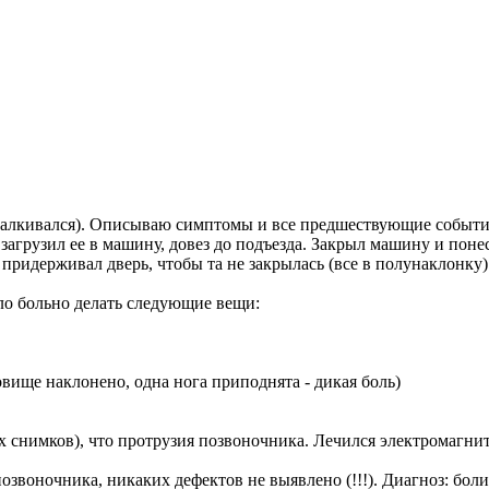
сталкивался). Описываю симптомы и все предшествующие событи
загрузил ее в машину, довез до подъезда. Закрыл машину и поне
придерживал дверь, чтобы та не закрылась (все в полунаклонку)
ло больно делать следующие вещи:
овище наклонено, одна нога приподнята - дикая боль)
их снимков), что протрузия позвоночника. Лечился электромагн
 позвоночника, никаких дефектов не выявлено (!!!). Диагноз: 