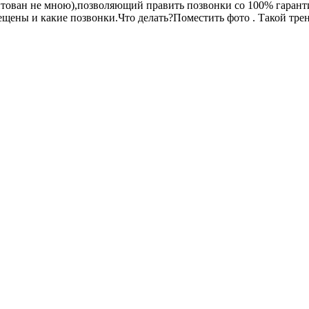
ентован не мною),позволяющий править позвонки со 100% гаран
ещены и какие позвонки.Что делать?Поместить фото . Такой тре