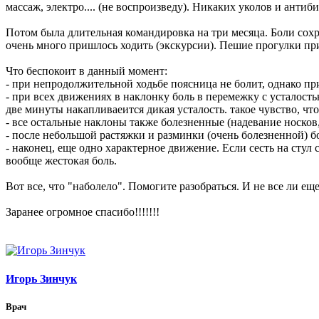
массаж, электро.... (не воспроизведу). Никаких уколов и антиб
Потом была длительная командировка на три месяца. Боли сохр
очень много пришлось ходить (экскурсии). Пешие прогулки прив
Что беспокоит в данный момент:
- при непродолжительной ходьбе поясница не болит, однако пр
- при всех движениях в наклонку боль в перемежку с усталостью
две минуты накапливаеится дикая усталость. такое чувство, ч
- все остальные наклоны также болезненные (надевание носков, 
- после небольшой растяжки и разминки (очень болезненной) б
- наконец, еще одно характерное движение. Если сесть на стул 
вообще жестокая боль.
Вот все, что "наболело". Помогите разобраться. И не все ли ещ
Заранее огромное спасибо!!!!!!!
Игорь Зинчук
Врач