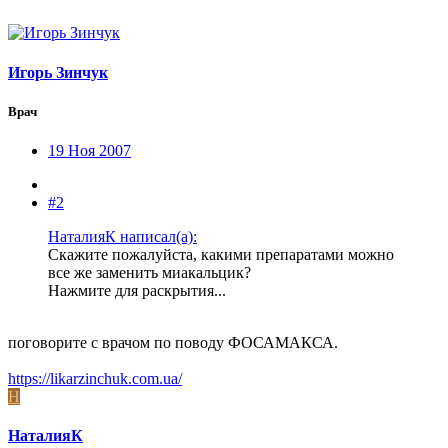
Игорь Зинчук
Врач
19 Ноя 2007
#2
НаталияК написал(а):
Скажите пожалуйста, какими препаратами можно
все же заменить миакальцик?
Нажмите для раскрытия...
поговорите с врачом по поводу ФОСАМАКСА.
https://likarzinchuk.com.ua/
Н
НаталияК