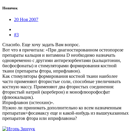
Новичок
20 Ноя 2007
#3
Спасибо. Еще хочу задать Вам вопрос.
Вот что я причитала: «При диагностированном остеопорозе
препараты кальция и витамина D необходимо назначать
одновременно с другими антирезорбентами (кальцитонин,
бисфосфонаты) и стимуляторами формирования костной
ткани (препараты фтора, иприфлавон).
Как стимуляторы формирования костной ткани наиболее
часто применяют фтористые соли, способные увеличивать
костную массу. Применяют два фтористых соединения:
фтористый натрий (кореберон) и монофлюорофосфат
(флюокальцик).
Иприфлавон (остеохин)».
Нужно ли принимать дополнительно ко всем назначенным
препаратам+фосамаксу еще и какой-нибудь из вышеуказанных
препаратов фтора или иприфлавона?