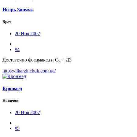
Игорь Зинчук
Врач
20 Ноя 2007
#4
Достаточно фосамакса и Са + Д3
https://likarzinchuk.com.ua/
Кронмед
Новичок
20 Ноя 2007
#5