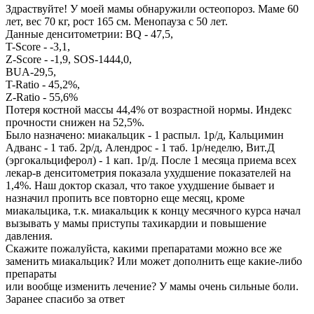
Здраствуйте! У моей мамы обнаружили остеопороз. Маме 60
лет, вес 70 кг, рост 165 см. Менопауза с 50 лет.
Данные денситометрии: BQ - 47,5,
T-Score - -3,1,
Z-Score - -1,9, SOS-1444,0,
BUA-29,5,
T-Ratio - 45,2%,
Z-Ratio - 55,6%
Потеря костной массы 44,4% от возрастной нормы. Индекс
прочности снижен на 52,5%.
Было назначено: миакальцик - 1 распыл. 1р/д, Кальцимин
Адванс - 1 таб. 2р/д, Алендрос - 1 таб. 1р/неделю, Вит.Д
(эргокальциферол) - 1 кап. 1р/д. После 1 месяца приема всех
лекар-в денситометрия показала ухудшение показателей на
1,4%. Наш доктор сказал, что такое ухудшение бывает и
назначил пропить все повторно еще месяц, кроме
миакальцика, т.к. миакальцик к концу месячного курса начал
вызывать у мамы приступы тахикардии и повышение
давления.
Скажите пожалуйста, какими препаратами можно все же
заменить миакальцик? Или может дополнить еще какие-либо
препараты
или вообще изменить лечение? У мамы очень сильные боли.
Заранее спасибо за ответ