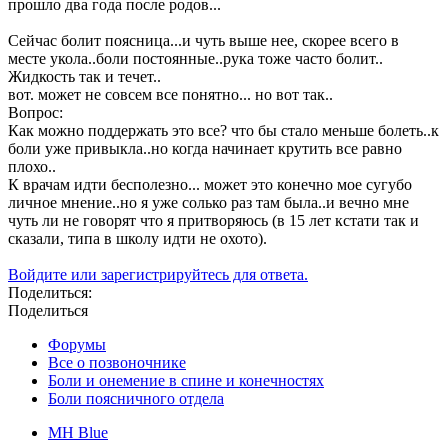
прошло два года после родов...
Сейчас болит поясница...и чуть выше нее, скорее всего в
месте укола..боли постоянные..рука тоже часто болит..
Жидкость так и течет..
вот. может не совсем все понятно... но вот так..
Вопрос:
Как можно поддержать это все? что бы стало меньше болеть..к
боли уже привыкла..но когда начинает крутить все равно
плохо..
К врачам идти бесполезно... может это конечно мое сугубо
личное мнение..но я уже солько раз там была..и вечно мне
чуть ли не говорят что я притворяюсь (в 15 лет кстати так и
сказали, типа в школу идти не охото).
Войдите или зарегистрируйтесь для ответа.
Поделиться:
Поделиться
Форумы
Все о позвоночнике
Боли и онемение в спине и конечностях
Боли поясничного отдела
MH Blue