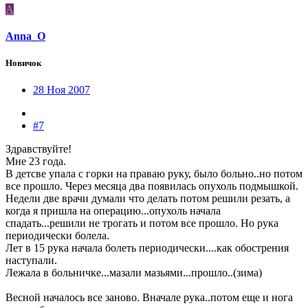
A
Anna_O
Новичок
28 Ноя 2007
#7
Здравствуйте!
Мне 23 года.
В детсве упала с горки на праваю руку, было больно..но потом
все прошло. Через месяца два появилась опухоль подмышкой.
Недели две врачи думали что делать потом решили резать, а
когда я пришла на операцию...опухоль начала
спадать...решили не трогать и потом все прошло. Но рука
периодически болела.
Лет в 15 рука начала болеть периодически....как обострения
наступали.
Лежала в больничке...мазали мазьями...прошло..(зима)
Весной началось все заново. Вначале рука..потом еще и нога