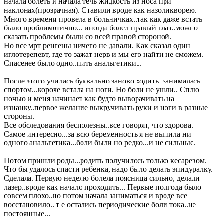
начала болеть и начала течь жидкость из носа при
наклонах(прозрачная). Ставили вроде как назоликворею.
Много времени провела в больничках..так как даже встать
было проблимотично... иногда болел правый глаз..можно
сказать проблемы были со всей правой стороной.
Но все мрт ренгены ничего не давали. Как сказал один
иглотерепевт, где то зажат нерв и мы его найти не сможем.
Спасенее было одно..пить анальгетики...
После этого училась буквально заново ходить..занималась
спортом...короче встала на ноги. Но боли не ушли.. Сплю
ночью и меня начинает как будто выворачивать на
изнанку..первое желание выкручивать руки и ноги в разные
стороны.
Все обследования бесполезны..все говорят, что здорова.
Самое интересно...за всю беременность я не выпила ни
одного анальгетика...боли были но редко...и не сильные.
Потом пришли роды...родить получилось только кесаревом.
Что бы удалось спасти ребенка, надо было делать эпидуралку.
Сделала. Первую неделю болела поясница сильно, делали
лазер..вроде как начало проходить... Первые полгода было
совсем плохо..но потом начала заниматься и вроде все
восстановило...т е остались периодические боли тока..не
постоянные...