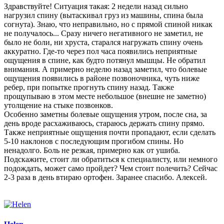
Здравствуйте! Ситуация такая: 2 недели назад сильно
нагрузил спину (вытаскивал груз из машины, спина была
согнута). Знаю, что неправильно, но с прямой спиной никак
не получалось... Сразу ничего негативного не заметил, не
было не боли, ни хруста, старался нагружать спину очень
аккуратно. Где-то через пол часа появились неприятные
ощущения в спине, как будто потянул мышцы. Не обратил
внимания. А примерно неделю назад заметил, что болевые
ощущения появились в районе позвоночника, чуть ниже
ребер, при попытке прогнуть спину назад. Также
прощупываю в этом месте небольшое (внешне не заметно)
утолщение на стыке позвонков.
Особенно заметны болевые ощущения утром, после сна, за
день вроде расхаживаюсь, стараюсь держать спину прямо.
Также неприятные ощущения почти пропадают, если сделать
5-10 наклонов с последующим прогибом спины. Но
ненадолго. Боль не резкая, примерно как от ушиба.
Подскажите, стоит ли обратиться к специалисту, или немного
подождать, может само пройдет? Чем стоит полечить? Сейчас
2-3 раза в день втираю ортофен. Заранее спасибо. Алексей.