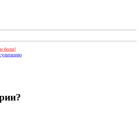
и боли!
нсультацию
ярии?