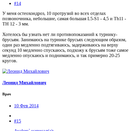
#14
У меня остеохондроз, 10 протрузий во всех отделах
позвоночника, небольшие, самая большая L5-S1 - 4,5 и Th11 -
TH 12 - 3 мм.
Хотелось бы узнать нет ли противопоказаний к турнику-
брусьям. Занимаюсь на турнике брусьях следующим образом,
один раз медленно подтягиваюсь, задерживаюсь на верху
секунд 10 медленно спускаюсь, подхожу к брусьям тоже самое
медленно опускаюсь и поднимаюсь, и так примерно 20-25
кругов.
Леонид Михайлович
Врач
10 Фев 2014
#15
Avalorc` написал(а):