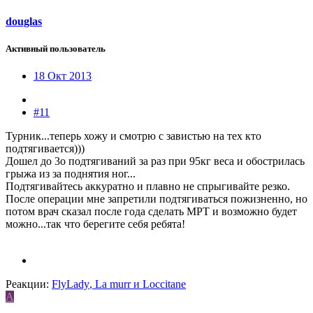
douglas
Активный пользователь
18 Окт 2013
#11
Турник...теперь хожу и смотрю с завистью на тех кто
подтягивается)))
Дошел до 3о подтягиваний за раз при 95кг веса и обострилась
грыжа из за поднятия ног...
Подтягивайтесь аккуратно и плавно не спрыгивайте резко.
После операции мне запретили подтягиваться пожизненно, но
потом врач сказал после года сделать МРТ и возможно будет
можно...так что берегите себя ребята!
Реакции:
FlyLady
,
La murr
и
Loccitane
А