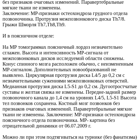
без признаков очаговых изменений. Паравертебральные
мягкие ткани не изменены.
Заключение: МР-признаки остеохондроза грудного отдела
позвоночника. Протрузия межпозвонкового диска Th7/8.
Грыжи Шморля Th7,Th8,Th9.
И в поясничном отделе:
На МР томограммах поясничный лордоз незначительно
сглажен. Высота и интенсивность МР-сигнала от
межпозвонковых дисков исследуемой области снижены.
Конус спинного мозга расположен обычно, с неизмененным
МР-сигналом. Дополнительных новообразований не
выявлено. Циркулярная протрузия диска L4/5 до 0,2 см с
незначительными сужениями межпозвонковых отверстий.
Медианная протрузия диска L5-S1 до 0,2 см. Дугоотростчатые
суставы и желтая связка не изменены. Передне-задний размер
позвоночного канала до 1,4 см на уровнях L4/5, L5-S1 Высота
тел позвонков сохранена. Костный мозг позвонков без
признаков очаговых изменений. Паравертебральные мягкие
ткани не изменены. Заключение: МР-признаки остеохондроза
поясничного отдела позвоночника. МР- картина без
отрицательной динамики от 06.07.2009 г.
Можно ли при этом подтягиваться на турнике (без фанатизма)