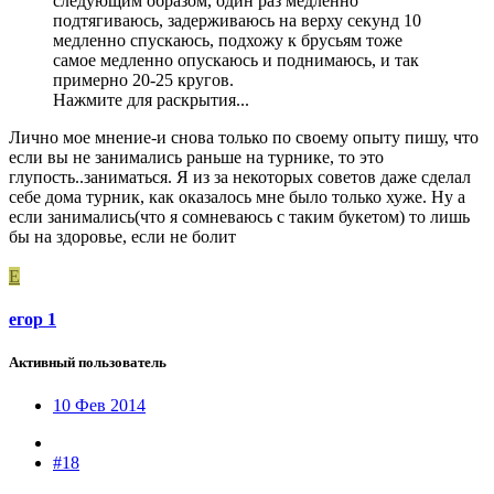
следующим образом, один раз медленно
подтягиваюсь, задерживаюсь на верху секунд 10
медленно спускаюсь, подхожу к брусьям тоже
самое медленно опускаюсь и поднимаюсь, и так
примерно 20-25 кругов.
Нажмите для раскрытия...
Лично мое мнение-и снова только по своему опыту пишу, что
если вы не занимались раньше на турнике, то это
глупость..заниматься. Я из за некоторых советов даже сделал
себе дома турник, как оказалось мне было только хуже. Ну а
если занимались(что я сомневаюсь с таким букетом) то лишь
бы на здоровье, если не болит
Е
егор 1
Активный пользователь
10 Фев 2014
#18