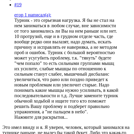
#19
егор 1 написал(а):
Турник - это серьезная нагрузка. Я бы не стал на
нем заниматься в любом случае, вне зависимости
от того занимались ли Вы на нем раньше или нет.
10 протрузий, еще и в грудном отделе часть, где
вообще редко они вылазят, надо думать, искать
причину и исправлять ее наверняка, а не методом
проб и ошибок. Турник с большой вероятностью
может усугубить проблему, т.к. "тянуть" будете
"чем попало" то есть сильными группами мышц
их усилите, слабые мышцы по отношению к
сильным станут слабее, мышечный дисбаланс
увеличиться, что рано или поздно приведет к
новым проблемам или увеличит старые. Надо
понимать какие мышцы нужно усиливать, в какой
последовательности и т.д. Лучше замените турник
обычной ходьбой и ищите того кто поможет
решить Вашу проблему и подберет правильно
упражнения, а "не пальцем в небо".
Нажмите для раскрытия...
Это имел ввиду и я. Я уверен, человек, который занимался на
турнике раньше, не вылез бы такой букет. Либо это какая-то