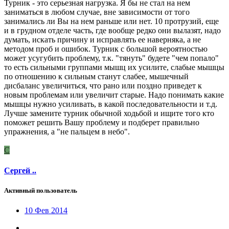
Турник - это серьезная нагрузка. Я бы не стал на нем
заниматься в любом случае, вне зависимости от того
занимались ли Вы на нем раньше или нет. 10 протрузий, еще
и в грудном отделе часть, где вообще редко они вылазят, надо
думать, искать причину и исправлять ее наверняка, а не
методом проб и ошибок. Турник с большой вероятностью
может усугубить проблему, т.к. "тянуть" будете "чем попало"
то есть сильными группами мышц их усилите, слабые мышцы
по отношению к сильным станут слабее, мышечный
дисбаланс увеличиться, что рано или поздно приведет к
новым проблемам или увеличит старые. Надо понимать какие
мышцы нужно усиливать, в какой последовательности и т.д.
Лучше замените турник обычной ходьбой и ищите того кто
поможет решить Вашу проблему и подберет правильно
упражнения, а "не пальцем в небо".
С
Сергей ..
Активный пользователь
10 Фев 2014