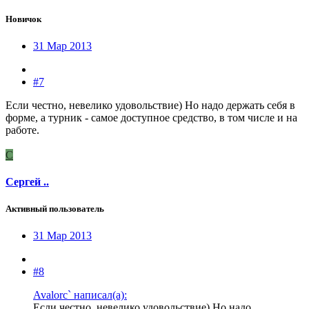
Новичок
31 Мар 2013
#7
Если честно, невелико удовольствие) Но надо держать себя в
форме, а турник - самое доступное средство, в том числе и на
работе.
С
Сергей ..
Активный пользователь
31 Мар 2013
#8
Avalorc` написал(а):
Если честно, невелико удовольствие) Но надо