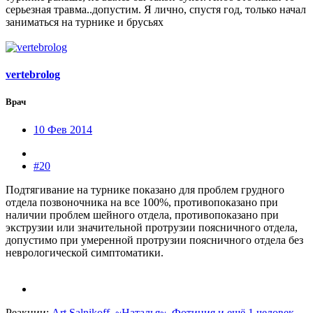
серьезная травма..допустим. Я лично, спустя год, только начал
заниматься на турнике и брусьях
vertebrolog
Врач
10 Фев 2014
#20
Подтягивание на турнике показано для проблем грудного
отдела позвоночника на все 100%, противопоказано при
наличии проблем шейного отдела, противопоказано при
экструзии или значительной протрузии поясничного отдела,
допустимо при умеренной протрузии поясничного отдела без
неврологической симптоматики.
Реакции:
Art Salnikoff
,
~Наталья~
,
Фотиния
и ещё 1 человек