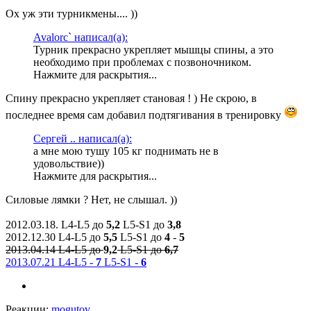
Ох уж эти турникмены.... ))
Avalorc` написал(а):
Турник прекрасно укрепляет мышцы спины, а это
необходимо при проблемах с позвоночником.
Нажмите для раскрытия...
Спину прекрасно укрепляет становая ! ) Не скрою, в
последнее время сам добавил подтягивания в тренировку
Сергей .. написал(а):
а мне мою тушу 105 кг поднимать не в
удовольствие))
Нажмите для раскрытия...
Силовые лямки ? Нет, не слышал. ))
2012.03.18. L4-L5 до
5,2
L5-S1 до
3,8
2012.12.30 L4-L5 до
5,5
L5-S1 до
4
-
5
2013.
04.
14 L4-L5 до
9,2
L5-S1 до
6,7
2013.07.21 L4-L5 -
7
L5-S1 -
6
Реакции:
mogutov