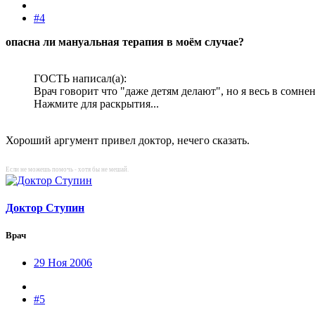
#4
опасна ли мануальная терапия в моём случае?
ГОСТЬ написал(а):
Врач говорит что "даже детям делают", но я весь в сомне
Нажмите для раскрытия...
Хороший аргумент привел доктор, нечего сказать.
Если не можешь помочь - хотя бы не мешай.
Доктор Ступин
Врач
29 Ноя 2006
#5