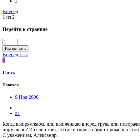
2
Вперёд
1 из 2
Перейти к странице
Выполнить
Вперёд
Last
Г
Гость
Новичок
9 Ноя 2006
#1
Когда выпрямляюсь или выпячиваю вперед грудь или поворачива
нормально? И если стоит, то где и сколько будет примерно стои
С уважением, Александр.