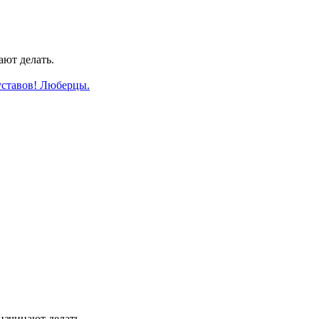
ают делать.
уставов! Люберцы.
начинают делать.