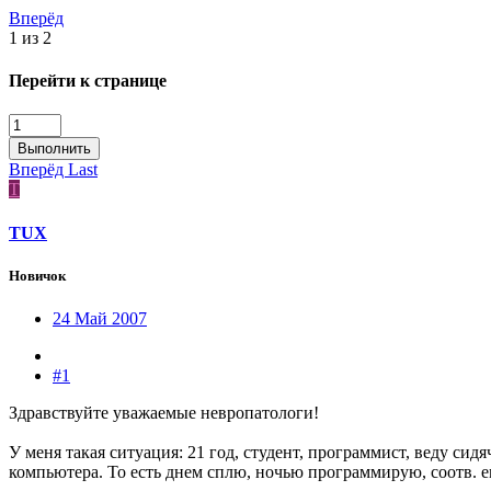
Вперёд
1 из 2
Перейти к странице
Выполнить
Вперёд
Last
T
TUX
Новичок
24 Май 2007
#1
Здравствуйте уважаемые невропатологи!
У меня такая ситуация: 21 год, студент, программист, веду сид
компьютера. То есть днем сплю, ночью программирую, соотв. е