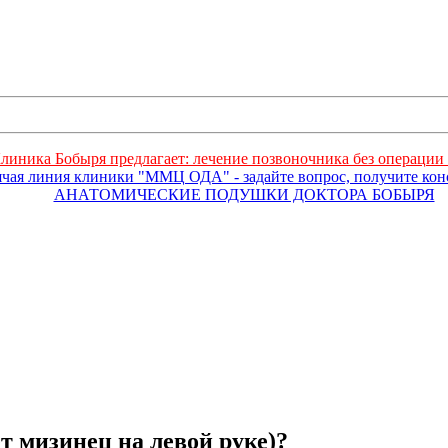
линика Бобыря предлагает: лечение позвоночника без операции 
ячая линия клиники "ММЦ ОДА" - задайте вопрос, получите ко
АНАТОМИЧЕСКИЕ ПОДУШКИ ДОКТОРА БОБЫРЯ
т мизинец на левой руке)?