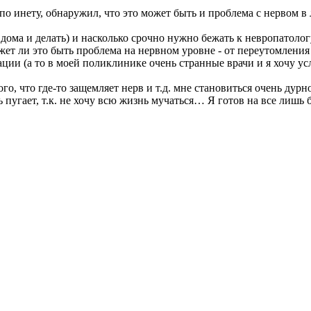
 по инету, обнаружил, что это может быть и проблема с нервом в
ь дома и делать) и насколько срочно нужно бежать к невропатол
жет ли это быть проблема на нервном уровне - от переутомления
ации (а то в моей поликлинике очень странные врачи и я хочу у
го, что где-то защемляет нерв и т.д. мне становиться очень дурно
ь пугает, т.к. не хочу всю жизнь мучаться… Я готов на все лишь