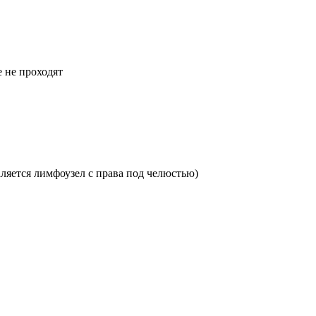
е не проходят
паляется лимфоузел с права под челюстью)