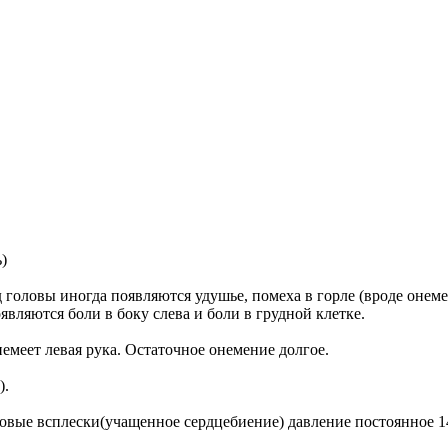
)
 головы иногда появляются удушье, помеха в горле (вроде онеме
являются боли в боку слева и боли в грудной клетке.
немеет левая рука. Остаточное онемение долгое.
).
овые всплески(учащенное сердцебиение) давление постоянное 14