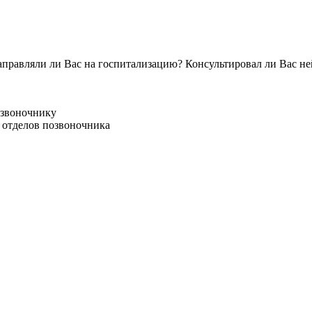
аправляли ли Вас на госпитализацию? Консультировал ли Вас н
озвоночнику
о отделов позвоночника