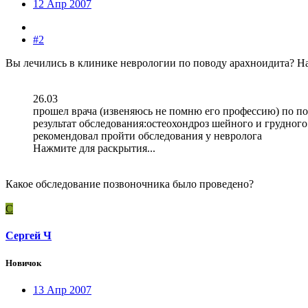
12 Апр 2007
#2
Вы лечились в клинике неврологии по поводу арахноидита? Н
26.03
прошел врача (извеняюсь не помню его профессию) по п
результат обследования:остеохондроз шейного и грудног
рекомендовал пройти обследования у невролога
Нажмите для раскрытия...
Какое обследование позвоночника было проведено?
С
Сергей Ч
Новичок
13 Апр 2007