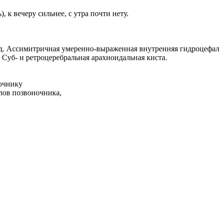
 к вечеру сильнее, с утра почти нету.
д. Ассимитричная умеренно-выраженная внутренняя гидроцефал
Суб- и ретроцеребральная арахноидальная киста.
очнику
елов позвоночника,