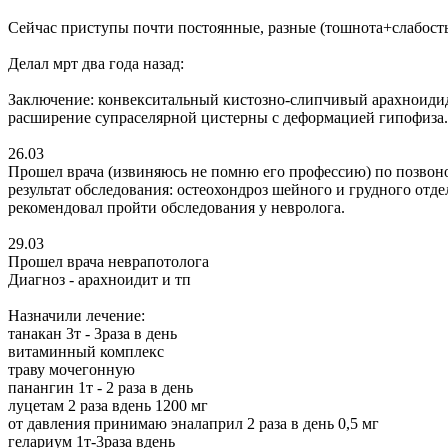
Сейчас приступы почти постоянные, разные (тошнота+слабость),
Делал мрт два года назад:
Заключение: конвекситальный кистозно-слипчивый арахноиди
расширение супраселярной цистерны с деформацией гипофиза. 
26.03
Прошел врача (извиняюсь не помню его профессию) по позвон
результат обследования: остеохондроз шейного и грудного отд
рекомендовал пройти обследования у невролога.
29.03
Прошел врача неврапотолога
Диагноз - арахноидит и тп
Назначили лечение:
танакан 3т - 3раза в день
витаминный комплекс
траву мочегонную
панангин 1т - 2 раза в день
луцетам 2 раза вдень 1200 мг
от давления принимаю эналаприл 2 раза в день 0,5 мг
гелариум 1т-3раза вдень