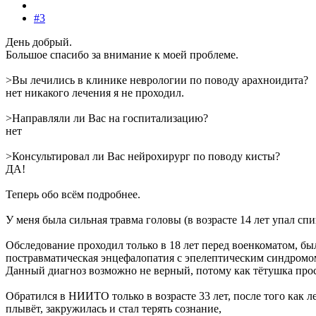
#3
День добрый.
Большое спасибо за внимание к моей проблеме.
>Вы лечились в клинике неврологии по поводу арахноидита?
нет никакого лечения я не проходил.
>Направляли ли Вас на госпитализацию?
нет
>Консультировал ли Вас нейрохирург по поводу кисты?
ДА!
Теперь обо всём подробнее.
У меня была сильная травма головы (в возрасте 14 лет упал сп
Обследование проходил только в 18 лет перед военкоматом, бы
постравматическая энцефалопатия с эпелептическим синдромом
Данный диагноз возможно не верный, потому как тётушка прос
Обратился в НИИТО только в возрасте 33 лет, после того как 
плывёт, закружилась и стал терять сознание,