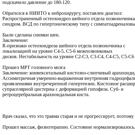
подскачило давление до 180-120.
Обратился в НИИТО к нейрохирургу, поставлен диагноз:
Распространенный остеохондроз шейного отдела позвоночника 
синдром. ВСД по гипертоническому типу с симпатоадреналов
Были сделаны снимки шеи.
Заключение:
R-признаки остеохондроза шейного отдела позвоночника с
локализацией на уровне C4-5, C5-6 межпозвонковых
дисков. Нестабильность на уровне C2-C3, C3-C4, C4-C5, C5-C6
Прошел МРТ головного мозга
Заключение: конвекситальный кистозно-слипчивый арахноиди
Ассимитричная умеренно-выраженная внутренняя гидроцефали
проявлениями внутречерепной гипертензии. Кистозное расши
супраселярной цистерны с деформацией гипофиза. Суб- и
ретроцеребральная арахноидальная киста.
Врач сказал, что это травма старая и не прогрессирует, поэтом
Прошел массаж, физиотерапию. Состояние нормализировалось