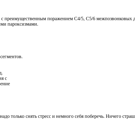
с преимущественным поражением С4/5, C5/6 межпозвонковых дис
ыми пароксизмами.
 сегментов.
д.
я с
рение
у надо только снять стресс и немного себя поберечь. Ничего страш
.