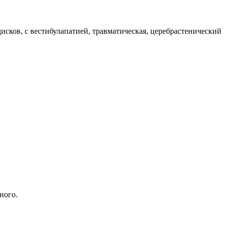
ков, с вестибулапатией, травматическая, церебрастенический
ного.