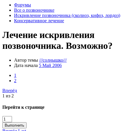
Форумы
Все о позвоночнике
Искривление позвоночника (сколиоз, кифоз, лордоз)
Консервативное лечение
Лечение искривления
позвоночника. Возможно?
Автор темы
///солнышко///
Дата начала
5 Май 2006
1
2
Вперёд
1 из 2
Перейти к странице
Выполнить
Вперёд
Last