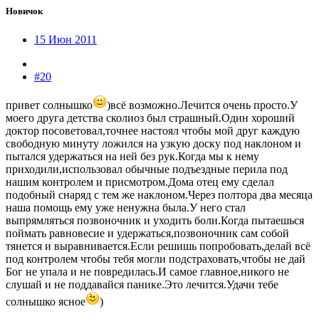
Новичок
15 Июн 2011
#20
привет солнышко
)всё возможно.Лечится очень просто.У
моего друга детства сколиоз был страшный.Один хороший
доктор посоветовал,точнее настоял чтобы мой друг каждую
свободную минуту ложился на узкую доску под наклоном и
пытался удержаться на ней без рук.Когда мы к нему
приходили,использовал обычные подъездные перила под
нашим контролем и присмотром.Дома отец ему сделал
подобный снаряд с тем же наклоном.Через полтора два месяца
наша помощь ему уже ненужна была.У него стал
выпрямляться позвоночник и уходить боли.Когда пытаешься
поймать равновесие и удержаться,позвоночник сам собой
тянется и выравнивается.Если решишь попробовать,делай всё
под контролем чтобы тебя могли подстраховать,чтобы не дай
Бог не упала и не повредилась.И самое главное,никого не
слушай и не поддавайся панике.Это лечится.Удачи тебе
солнышко ясное
)