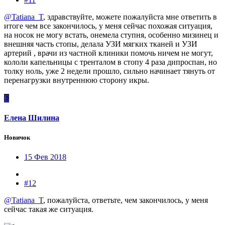
@Tatiana_T
, здравствуйте, можете пожалуйста мне ответить в
итоге чем все закончилось, у меня сейчас похожая ситуация,
на носок не могу встать, онемела ступня, особенно мизинец и
внешняя часть стопы, делала УЗИ мягких тканей и УЗИ
артерий , врачи из частной клиники помочь ничем не могут,
кололи капельницы с тренталом в стопу 4 раза дипроспан, но
толку ноль, уже 2 недели прошло, сильно начинает тянуть от
перенагрузки внутреннюю сторону икры.
Е
Елена Шилина
Новичок
15 Фев 2018
#12
@Tatiana_T
, пожалуйста, ответьте, чем закончилось, у меня
сейчас такая же ситуация.