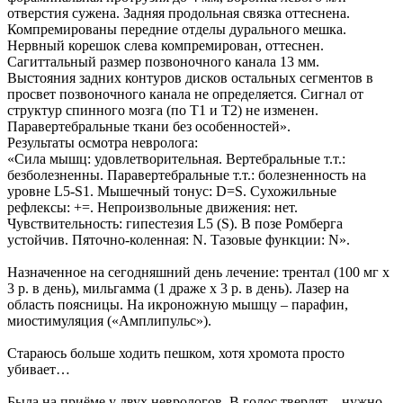
отверстия сужена. Задняя продольная связка оттеснена.
Компремированы передние отделы дурального мешка.
Нервный корешок слева компремирован, оттеснен.
Сагиттальный размер позвоночного канала 13 мм.
Выстояния задних контуров дисков остальных сегментов в
просвет позвоночного канала не определяется. Сигнал от
структур спинного мозга (по Т1 и Т2) не изменен.
Паравертебральные ткани без особенностей».
Результаты осмотра невролога:
«Сила мышц: удовлетворительная. Вертебральные т.т.:
безболезненны. Паравертебральные т.т.: болезненность на
уровне L5-S1. Мышечный тонус: D=S. Сухожильные
рефлексы: +=. Непроизвольные движения: нет.
Чувствительность: гипестезия L5 (S). В позе Ромберга
устойчив. Пяточно-коленная: N. Тазовые функции: N».
Назначенное на сегодняшний день лечение: трентал (100 мг х
3 р. в день), мильгамма (1 драже х 3 р. в день). Лазер на
область поясницы. На икроножную мышцу – парафин,
миостимуляция («Амплипульс»).
Стараюсь больше ходить пешком, хотя хромота просто
убивает…
Была на приёме у двух неврологов. В голос твердят – нужно