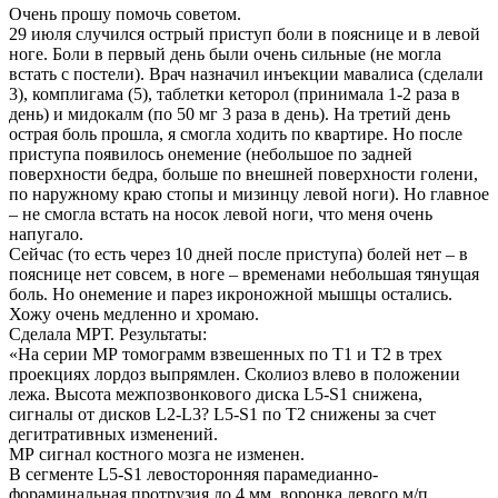
Очень прошу помочь советом.
29 июля случился острый приступ боли в пояснице и в левой
ноге. Боли в первый день были очень сильные (не могла
встать с постели). Врач назначил инъекции мавалиса (сделали
3), комплигама (5), таблетки кеторол (принимала 1-2 раза в
день) и мидокалм (по 50 мг 3 раза в день). На третий день
острая боль прошла, я смогла ходить по квартире. Но после
приступа появилось онемение (небольшое по задней
поверхности бедра, больше по внешней поверхности голени,
по наружному краю стопы и мизинцу левой ноги). Но главное
– не смогла встать на носок левой ноги, что меня очень
напугало.
Сейчас (то есть через 10 дней после приступа) болей нет – в
пояснице нет совсем, в ноге – временами небольшая тянущая
боль. Но онемение и парез икроножной мышцы остались.
Хожу очень медленно и хромаю.
Сделала МРТ. Результаты:
«На серии МР томограмм взвешенных по Т1 и Т2 в трех
проекциях лордоз выпрямлен. Сколиоз влево в положении
лежа. Высота межпозвонкового диска L5-S1 снижена,
сигналы от дисков L2-L3? L5-S1 по Т2 снижены за счет
дегитративных изменений.
МР сигнал костного мозга не изменен.
В сегменте L5-S1 левосторонняя парамедианно-
фораминальная протрузия до 4 мм, воронка левого м/п