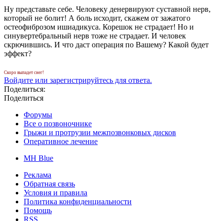
Ну представьте себе. Человеку денервируют суставной нерв,
который не болит! А боль исходит, скажем от зажатого
остеофиброзом ишиадикуса. Корешок не страдает! Но и
синувертебральный нерв тоже не страдает. И человек
скрючившись. И что даст операция по Вашему? Какой будет
эффект?
Скоро выпадет снег!
Войдите или зарегистрируйтесь для ответа.
Поделиться:
Поделиться
Форумы
Все о позвоночнике
Грыжи и протрузии межпозвонковых дисков
Оперативное лечение
MH Blue
Реклама
Обратная связь
Условия и правила
Политика конфиденциальности
Помощь
RSS