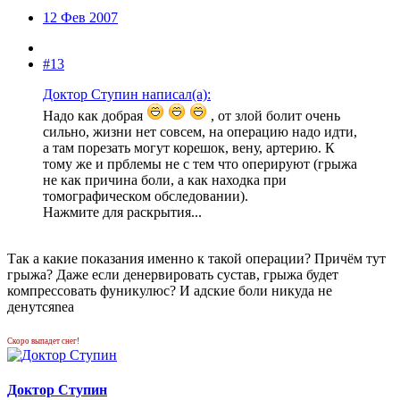
12 Фев 2007
#13
Доктор Ступин написал(а):
Надо как добрая
, от злой болит очень
сильно, жизни нет совсем, на операцию надо идти,
а там порезать могут корешок, вену, артерию. К
тому же и прблемы не с тем что оперируют (грыжа
не как причина боли, а как находка при
томографическом обследовании).
Нажмите для раскрытия...
Так а какие показания именно к такой операции? Причём тут
грыжа? Даже если денервировать сустав, грыжа будет
компрессовать фуникулюс? И адские боли никуда не
денутсяnea
Скоро выпадет снег!
Доктор Ступин