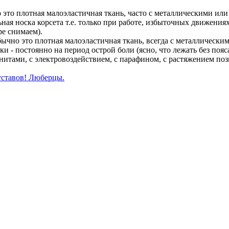
 это плотная малоэластичная ткань, часто с металлическими ил
ная носка корсета т.е. только при работе, избыточных движения
ре снимаем).
ычно это плотная малоэластичная ткань, всегда с металлически
 - постоянно на период острой боли (ясно, что лежать без пояс
итами, с электровоздействием, с парафином, с растяжением позв
уставов! Люберцы.