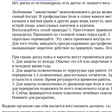
Нет диеты от остеохондроза, есть диеты от лишнего веса 
Любимыми "лакомствами" межпозвонкового диска являются
соевый йогурт. В профилактике боли в спине важное ме
кальция и магния (рыба и другие дары моря, капуста, шпи
острой пищи, алкогольных напитков и курения.
Воспользуйтесь силой природы! 1. Приготовьте травяную 
процедить). Принимать по столовой ложке перед едой. 2. 
тщательно перемешайте. Эту смесь принимать внутрь по 1
Для того чтобы замедлить прогрессирование дистрофичес
оказывающие защитное действие на хрящевую ткань. Леч
При грыже диска пояса и корсеты могут применяться раз
1. Для защиты от холода. Обычно это х/б или шерстяная 
в холодное время года.
2. Для защиты позвоночника от перегрузки при работе. 
перекрытия 1-2 позвоночных двигательных сегментов. Зд
усталости в спине. Время регулируется временем работы. 
3. Для защиты позвоночника от движения при боли в спи
для перекрытия подвижности всего поясничного отдела. В
4. Сейчас формируется новое поколение лечебных поясов 
Нажмите для раскрытия...
Видимо организм сам себя пытается восстановить активно, т.к.
последнее время почему-то), по пути прикупила капусту, вино