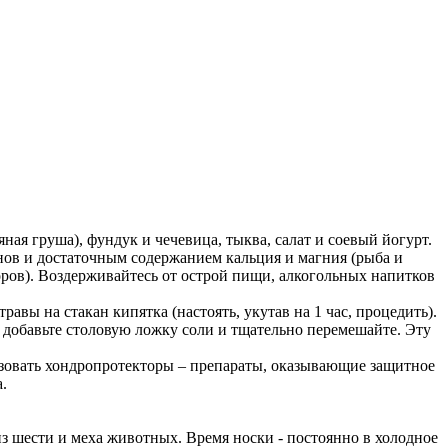
я груша), фундук и чечевица, тыква, салат и соевый йогурт.
ов и достаточным содержанием кальция и магния (рыба и
коров). Воздерживайтесь от острой пищи, алкогольных напитков
авы на стакан кипятка (настоять, укутав на 1 час, процедить).
и, добавьте столовую ложку соли и тщательно перемешайте. Эту
ьзовать хондропротекторы – препараты, оказывающие защитное
.
из шести и меха животных. Время носки - постоянно в холодное