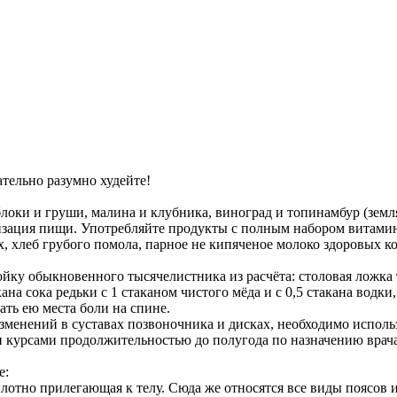
ательно разумно худейте!
и и груши, малина и клубника, виноград и топинамбур (земляна
изация пищи. Употребляйте продукты с полным набором витамин
ох, хлеб грубого помола, парное не кипяченое молоко здоровых 
ку обыкновенного тысячелистника из расчёта: столовая ложка тр
ана сока редьки с 1 стаканом чистого мёда и с 0,5 стакана водк
ать ею места боли на спине.
зменений в суставах позвоночника и дисках, необходимо испол
 курсами продолжительностью до полугода по назначению врача
е:
плотно прилегающая к телу. Сюда же относятся все виды поясов 