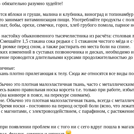
– обязательно разумно худейте!
 яблоки и груши, малина и клубника, виноград и топинамбур (з
сто занимает витаминизация пищи. Употребляйте продукты с п
нат, бобы, орехи, семечки, горох, хлеб грубого помола, парное 
настойку обыкновенного тысячелистника из расчёта: столовая лож
Смешайте 1,5 стакана сока редьки с 1 стаканом чистого мёда и с 
 рюмке перед сном, а также растирать ею места боли на спине.
ких изменений в суставах позвоночника и дисках, необходимо и
ение проводится длительными курсами продолжительностью до 
личные:
ткань плотно прилегающая к телу. Сюда же относятся все виды п
Обычно это плотная малоэластичная ткань, часто с металлически
есь важно правильная носка корсета т.е. только при работе, и
(на конвеере в поясе, на перекуре снимаем).
не. Обычно это плотная малоэластичная ткань, всегда с металл
ремя носки - постоянно на период острой боли (ясно, что лежать
с магнитами, с электровоздействием, с парафином, с растяжение
 при появлении проблем ни с того ни с сего вдруг пошла в магаз
град, фундук, семечки и шпинат