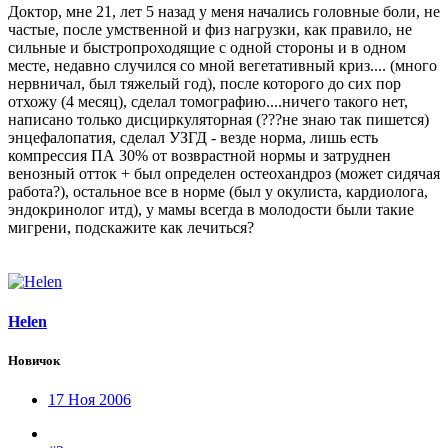
Доктор, мне 21, лет 5 назад у меня начались головные боли, не
частые, после умственной и физ нагрузки, как правило, не
сильные и быстропроходящие с одной стороны и в одном
месте, недавно случился со мной вегетативный криз.... (много
нервничал, был тяжелый год), после которого до сих пор
отхожу (4 месяц), сделал томографию....ничего такого нет,
написано только дисциркуляторная (???не знаю так пишется)
энцефалопатия, сделал УЗГД - везде норма, лишь есть
компрессия ПА 30% от возврастной нормы и затруднен
венозный отток + был определен остеохандроз (может сидячая
работа?), остальное все в норме (был у окулиста, кардиолога,
эндокринолог итд), у мамы всегда в молодости были такие
мигрени, подскажите как лечиться?
Helen
Новичок
17 Ноя 2006