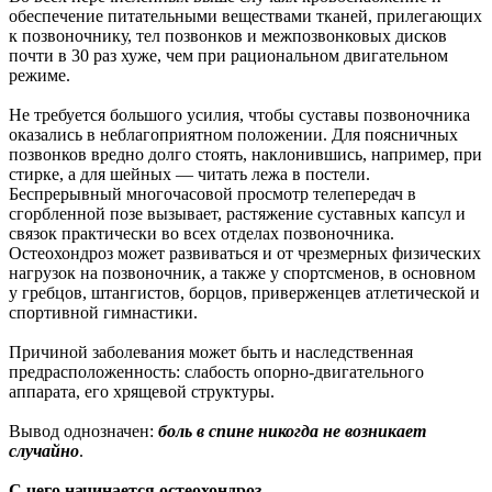
обеспечение питательными веществами тканей, прилегающих
к позвоночнику, тел позвонков и межпозвонковых дисков
почти в 30 раз хуже, чем при рациональном двигательном
режиме.
Не требуется большого усилия, чтобы суставы позвоночника
оказались в неблагоприятном положении. Для поясничных
позвонков вредно долго стоять, наклонившись, например, при
стирке, а для шейных — читать лежа в постели.
Беспрерывный многочасовой просмотр телепередач в
сгорбленной позе вызывает, растяжение суставных капсул и
связок практически во всех отделах позвоночника.
Остеохондроз может развиваться и от чрезмерных физических
нагрузок на позвоночник, а также у спортсменов, в основном
у гребцов, штангистов, борцов, приверженцев атлетической и
спортивной гимнастики.
Причиной заболевания может быть и наследственная
предрасположенность: слабость опорно-двигательного
аппарата, его хрящевой структуры.
Вывод однозначен:
боль в спине никогда не возникает
случайно
.
С чего начинается остеохондроз