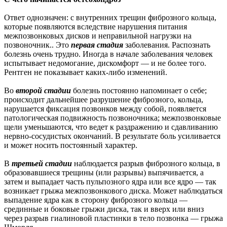
Ответ однозначен: с внутренних трещин фиброзного кольца,
которые появляются вследствие нарушения питания
межпозвонковых дисков и неправильной нагрузки на
позвоночник.. Это
первая стадия
заболевания. Распознать
болезнь очень трудно. Иногда в начале заболевания человек
испытывает недомогание, дискомфорт — и не более того.
Рентген не показывает каких-либо изменений.
Во
второй стадии
болезнь постоянно напоминает о себе;
происходит дальнейшее разрушение фиброзного, кольца,
нарушается фиксация позвонков между собой, появляется
патологическая подвижность позвоночника; межпозвонковые
щели уменьшаются, что ведет к раздражению и сдавливанию
нервно-сосудистых окончаний. В результате боль усиливается
и может носить постоянный характер.
В
третьей стадии
наблюдается разрыв фиброзного кольца, в
образовавшиеся трещины (или разрывы) выпячивается, а
затем и выпадает часть пульпозного ядра или все ядро — так
возникает грыжа межпозвонкового диска. Может наблюдаться
выпадение ядра как в сторону фиброзного кольца —
срединные и боковые грыжи диска, так и вверх или вниз
через разрыв гиалиновой пластинки в тело позвонка — грыжа