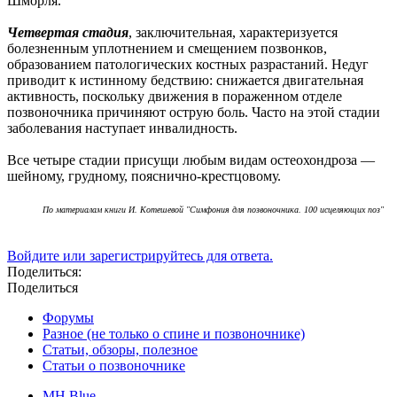
Шморля.
Четвертая стадия
, заключительная, характеризуется
болезненным уплотнением и смещением позвонков,
образованием патологических костных разрастаний. Недуг
приводит к истинному бедствию: снижается двигательная
активность, поскольку движения в пораженном отделе
позвоночника причиняют острую боль. Часто на этой стадии
заболевания наступает инвалидность.
Все четыре стадии присущи любым видам остеохондроза —
шейному, грудному, пояснично-крестцовому.
По материалам книги И. Котешевой "Симфония для позвоночника. 100 исцеляющих поз"
Войдите или зарегистрируйтесь для ответа.
Поделиться:
Поделиться
Форумы
Разное (не только о спине и позвоночнике)
Статьи, обзоры, полезное
Статьи о позвоночнике
MH Blue