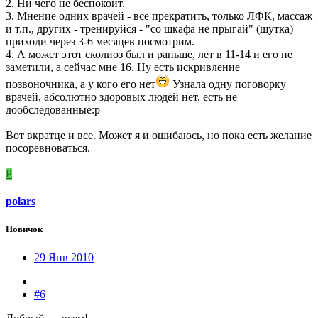
2. Ни чего не беспокоит.
3. Мнение одних врачей - все прекратить, только ЛФК, массаж
и т.п., других - тренируйся - "со шкафа не прыгай" (шутка)
приходи через 3-6 месяцев посмотрим.
4. А может этот сколиоз был и раньше, лет в 11-14 и его не
заметили, а сейчас мне 16. Ну есть искривление
позвоночника, а у кого его нет
Узнала одну поговорку
врачей, абсолютно здоровых людей нет, есть не
дообследованные:p
Вот вкратце и все. Может я и ошибаюсь, но пока есть желание
посоревноваться.
P
polars
Новичок
29 Янв 2010
#6