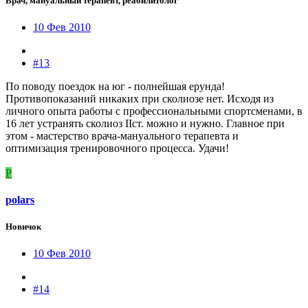
Врач, мануальный терапевт, реабилитолог
10 Фев 2010
#13
По поводу поездок на юг - полнейшая ерунда!
Противопоказаний никаких при сколиозе нет. Исходя из
личного опыта работы с профессиональными спортсменами, в
16 лет устранять сколиоз IIст. можно и нужно. Главное при
этом - мастерство врача-мануального терапевта и
оптимизация тренировочного процесса. Удачи!
P
polars
Новичок
10 Фев 2010
#14