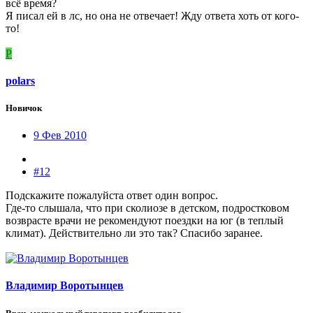
всё время?
Я писал ей в лс, но она не отвечает! Жду ответа хоть от кого-
то!
P
polars
Новичок
9 Фев 2010
#12
Подскажите пожалуйста ответ один вопрос.
Где-то слышала, что при сколиозе в детском, подростковом
возврасте врачи не рекомендуют поездки на юг (в теплый
климат). Действительно ли это так? Спасибо заранее.
Владимир Воротынцев