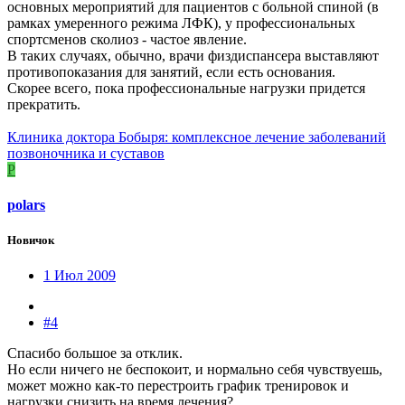
основных мероприятий для пациентов с больной спиной (в
рамках умеренного режима ЛФК), у профессиональных
спортсменов сколиоз - частое явление.
В таких случаях, обычно, врачи физдиспансера выставляют
противопоказания для занятий, если есть основания.
Скорее всего, пока профессиональные нагрузки придется
прекратить.
Клиника доктора Бобыря: комплексное лечение заболеваний
позвоночника и суставов
P
polars
Новичок
1 Июл 2009
#4
Спасибо большое за отклик.
Но если ничего не беспокоит, и нормально себя чувствуешь,
может можно как-то перестроить график тренировок и
нагрузки снизить на время лечения?