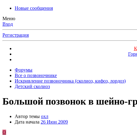
Новые сообщения
Меню
Вход
Регистрация
К
Гор
Форумы
Все о позвоночнике
Искривление позвоночника (сколиоз, кифоз, лордоз)
Детский сколиоз
Большой позвонок в шейно-гр
Автор темы
охл
Дата начала
26 Июн 2009
О