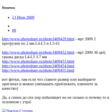
Новичок
13 Июн 2009
#8
http://www.photoshare.ru/photo3409429.html
- мрт 2009 2
протрузии по 2 мм L4-L5 и L5-S1
http://www.photoshare.ru/photo3409452.html
- мрт 2000 36 цкб,
грыжа диска L4-L5 3.7 мм
http://www.photoshare.ru/photo3409453.html
http://www.photoshare.ru/photo3409454.html
http://www.photoshare.ru/photo3409455.html
вот фотки, там если что ставите размер или выбираете
оригинал и можно уменьшать приближать, извините за
качество)
Да, а спина до сих пор побаливает но не сильно и почему-то в
основном с утра!