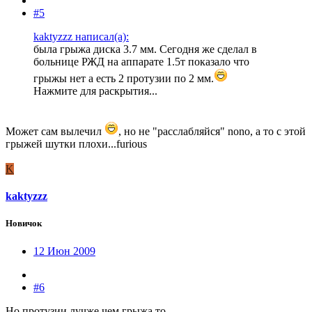
#5
kaktyzzz написал(а):
была грыжа диска 3.7 мм. Сегодня же сделал в
больнице РЖД на аппарате 1.5т показало что
грыжы нет а есть 2 протузии по 2 мм.
Нажмите для раскрытия...
Может сам вылечил
, но не "расслабляйся" nono, а то с этой
грыжей шутки плохи...furious
K
kaktyzzz
Новичок
12 Июн 2009
#6
Но протузии лучже чем грыжа то