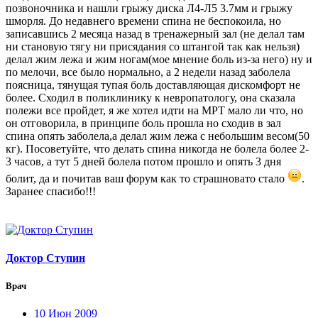
позвоночника и нашли грыжу диска Л4-Л5 3.7мм и грыжу
шморля. До недавнего времени спина не беспокоила, но
записавшись 2 месяца назад в тренажерный зал (не делал там
ни становую тягу ни присядания со штангой так как нельзя)
делал жим лежа и жим ногам(мое мнение боль из-за него) ну и
по мелочи, все было нормально, а 2 недели назад заболела
поясница, тянущая тупая боль доставляющая дискомфорт не
более. Сходил в поликлинику к невропатологу, она сказала
полежи все пройдет, я же хотел идти на МРТ мало ли что, но
он отговорила, в принципе боль прошла но сходив в зал
спина опять заболела,а делал жим лежа с небольшим весом(50
кг). Посоветуйте, что делать спина никогда не болела более 2-
3 часов, а тут 5 дней болела потом прошло и опять 3 дня
болит, да и почитав ваш форум как то страшновато стало
.
Заранее спасибо!!!
Доктор Ступин
Врач
10 Июн 2009