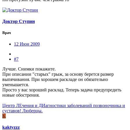
Доктор Ступин
Врач
12 Июн 2009
#7
Лучше. Снимки покажите.
При описании "старых" грыж, за основу берется размер
выпячивания. При хорошем раскладе он обязательно
уменьшается.
Просто у вас хороший расклад. Теперь задача предупредить
новые обострения.
Центр ЛЕчения и ДИагностики заболеваний позвоночника и
суставов! Люберцы.
K
kaktyzzz