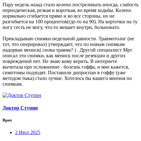
Пару недель назад стало колено постреливать иногда, слабость
периодическая, резкая и короткая, во время ходьбы. Колено
нормально сгибается прямо и во все стороны, но не
разгибается на 100 процентов(где-то на 90). На корточки на ту
ногу сесть не могу, что-то мешает внутри, больновато.
Прикладываю снимки недельной давности. Травмотолог (не
тот, что оперировал) утверждает, что по новым снимкам
надорван мениск( снова травма? ) . Другой специалист Мрт
описал эти снимки, как мениск после резекции и других
повреждений нет. Не знаю кому верить. В интернете
вычитала про осложнение - болезнь гоффа, и мне кажется,
симптомы подходят. Поставили дипроспан в гоффу (уже
методом тыка) стало лучше. Хотелось бы вашего мнения по
снимкам.
Доктор Ступин
Врач
2 Июл 2025