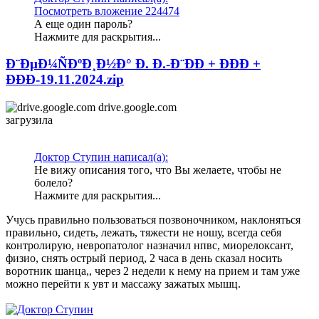
Посмотреть вложение 224474
А еще один пароль?
Нажмите для раскрытия...
Ð¨ÐµÐ¼ÑÐºÐ¸Ð½Ð° Ð. Ð.-Ð¨ÐÐ + ÐÐÐ +
ÐÐÐ-19.11.2024.zip
drive.google.com
загрузила
Доктор Ступин написал(а):
Не вижу описания того, что Вы желаете, чтобы не
болело?
Нажмите для раскрытия...
Учусь правильно пользоваться позвоночником, наклоняться
правильно, сидеть, лежать, тяжести не ношу, всегда себя
контролирую, невропатолог назначил нпвс, миорелоксант,
физио, снять острый период, 2 часа в день сказал носить
воротник шанца,, через 2 недели к нему на прием и там уже
можно перейти к увт и массажу зажатых мышц.