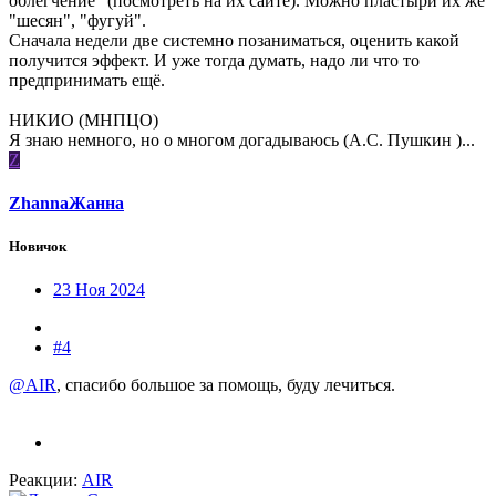
облегчение" (посмотреть на их сайте). Можно пластыри их же
"шесян", "фугуй".
Сначала недели две системно позаниматься, оценить какой
получится эффект. И уже тогда думать, надо ли что то
предпринимать ещё.
НИКИО (МНПЦО)
Я знаю немного, но о многом догадываюсь (А.С. Пушкин )...
Z
ZhannaЖанна
Новичок
23 Ноя 2024
#4
@AIR
, спасибо большое за помощь, буду лечиться.
Реакции:
AIR