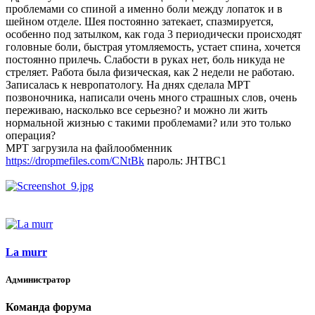
проблемами со спиной а именно боли между лопаток и в
шейном отделе. Шея постоянно затекает, спазмируется,
особенно под затылком, как года 3 периодически происходят
головные боли, быстрая утомляемость, устает спина, хочется
постоянно прилечь. Слабости в руках нет, боль никуда не
стреляет. Работа была физическая, как 2 недели не работаю.
Записалась к невропатологу. На днях сделала МРТ
позвоночника, написали очень много страшных слов, очень
переживаю, насколько все серьезно? и можно ли жить
нормальной жизнью с такими проблемами? или это только
операция?
МРТ загрузила на файлообменник
https://dropmefiles.com/CNtBk
пароль: JHTBC1
La murr
Администратор
Команда форума