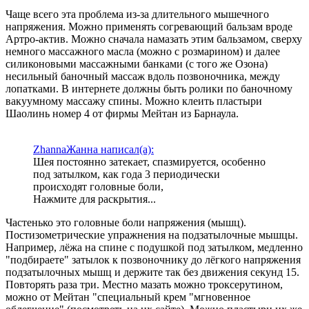
Чаще всего эта проблема из-за длительного мышечного
напряжения. Можно применять согревающий бальзам вроде
Артро-актив. Можно сначала намазать этим бальзамом, сверху
немного массажного масла (можно с розмарином) и далее
силиконовыми массажными банками (с того же Озона)
несильный баночный массаж вдоль позвоночника, между
лопатками. В интернете должны быть ролики по баночному
вакуумному массажу спины. Можно клеить пластыри
Шаолинь номер 4 от фирмы Мейтан из Барнаула.
ZhannaЖанна написал(а):
Шея постоянно затекает, спазмируется, особенно
под затылком, как года 3 периодически
происходят головные боли,
Нажмите для раскрытия...
Частенько это головные боли напряжения (мышц).
Постизометрические упражнения на подзатылочные мышцы.
Например, лёжа на спине с подушкой под затылком, медленно
"подбираете" затылок к позвоночнику до лёгкого напряжения
подзатылочных мышц и держите так без движения секунд 15.
Повторять раза три. Местно мазать можно троксерутином,
можно от Мейтан "специальный крем "мгновенное