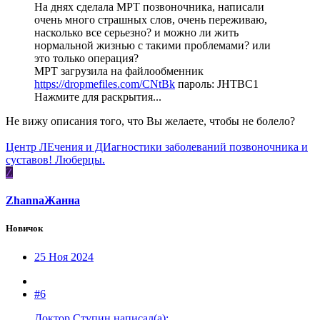
На днях сделала МРТ позвоночника, написали
очень много страшных слов, очень переживаю,
насколько все серьезно? и можно ли жить
нормальной жизнью с такими проблемами? или
это только операция?
МРТ загрузила на файлообменник
https://dropmefiles.com/CNtBk
пароль: JHTBC1
Нажмите для раскрытия...
Не вижу описания того, что Вы желаете, чтобы не болело?
Центр ЛЕчения и ДИагностики заболеваний позвоночника и
суставов! Люберцы.
Z
ZhannaЖанна
Новичок
25 Ноя 2024
#6
Доктор Ступин написал(а):