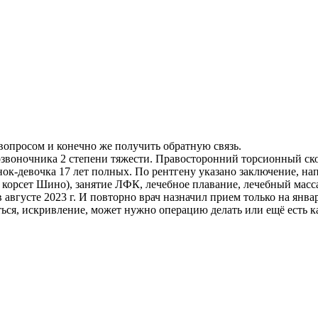
 вопросом и конечно же получить обратную связь.
озвоночника 2 степени тяжести. Правосторонний торсионный ско
нок-девочка 17 лет полных. По рентгену указано заключение, на
 корсет Шино), занятие ЛФК, лечебное плавание, лечебный масс
августе 2023 г. И повторно врач назначил прием только на янва
ться, искривление, может нужно операцию делать или ещё есть 