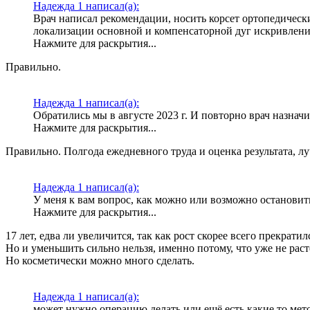
Надежда 1 написал(а):
Врач написал рекомендации, носить корсет ортопедическ
локализации основной и компенсаторной дуг искривлени
Нажмите для раскрытия...
Правильно.
Надежда 1 написал(а):
Обратились мы в августе 2023 г. И повторно врач назначи
Нажмите для раскрытия...
Правильно. Полгода ежедневного труда и оценка результата, л
Надежда 1 написал(а):
У меня к вам вопрос, как можно или возможно остановить
Нажмите для раскрытия...
17 лет, едва ли увеличится, так как рост скорее всего прекратил
Но и уменьшить сильно нельзя, именно потому, что уже не раст
Но косметически можно много сделать.
Надежда 1 написал(а):
может нужно операцию делать или ещё есть какие то мет