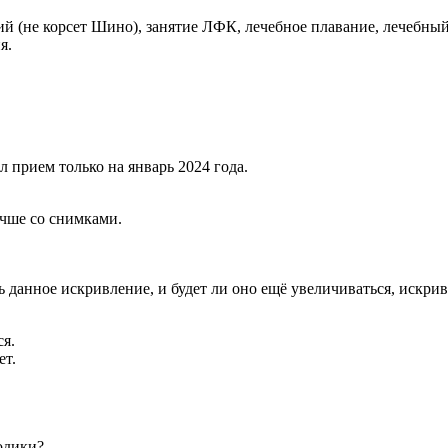
ий (не корсет Шино), занятие ЛФК, лечебное плавание, лечебны
я.
л прием только на январь 2024 года.
учше со снимками.
 данное искривление, и будет ли оно ещё увеличиваться, искрив
ся.
ет.
одики?