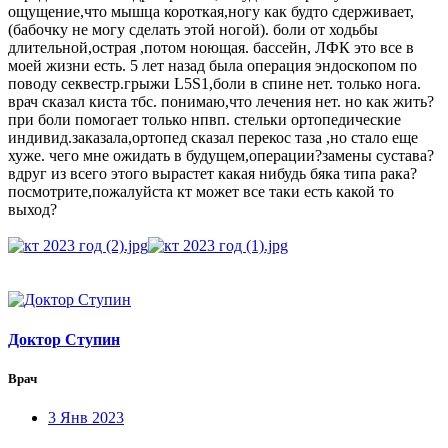
ощущение,что мышца короткая,ногу как будто сдерживает,
(бабочку не могу сделать этой ногой). боли от ходьбы
длительной,острая ,потом ноющая. бассейн, ЛФК это все в
моей жизни есть. 5 лет назад была операция эндоскопом по
поводу секвестр.грыжи L5S1,боли в спине нет. только нога.
врач сказал киста тбс. понимаю,что лечения нет. но как жить?
при боли помогает только нпвп. стельки ортопедические
индивид.заказала,ортопед сказал перекос таза ,но стало еще
хуже. чего мне ожидать в будущем,операции?замены сустава?
вдруг из всего этого вырастет какая нибудь бяка типа рака?
посмотрите,пожалуйста кт может все таки есть какой то
выход?
Доктор Ступин
Врач
3 Янв 2023