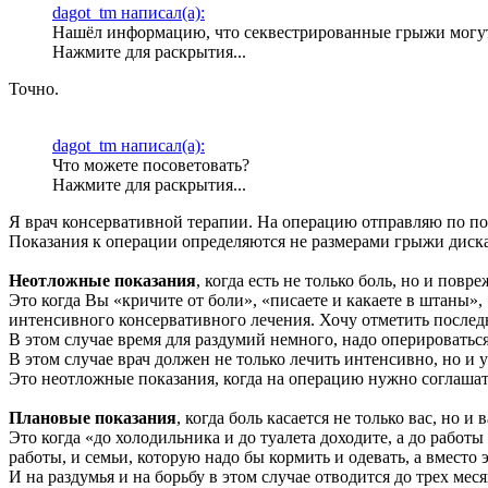
dagot_tm написал(а):
Нашёл информацию, что секвестрированные грыжи могут д
Нажмите для раскрытия...
Точно.
dagot_tm написал(а):
Что можете посоветовать?
Нажмите для раскрытия...
Я врач консервативной терапии. На операцию отправляю по по
Показания к операции определяются не размерами грыжи диска
Неотложные показания
, когда есть не только боль, но и повр
Это когда Вы «кричите от боли», «писаете и какаете в штаны»,
интенсивного консервативного лечения. Хочу отметить послед
В этом случае время для раздумий немного, надо оперироватьс
В этом случае врач должен не только лечить интенсивно, но 
Это неотложные показания, когда на операцию нужно соглашать
Плановые показания
, когда боль касается не только вас, но 
Это когда «до холодильника и до туалета доходите, а до работы н
работы, и семьи, которую надо бы кормить и одевать, а вместо
И на раздумья и на борьбу в этом случае отводится до трех меся