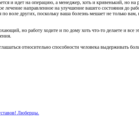
ается и идет на операцию, а менеджер, хоть и кривенький, но на 
ное лечение направленное на улучшение вашего состояния до раб
по воле других, поскольку ваша болезнь мешает не только вам, 
.
охающий, но работу ходите и по дому хоть что-то делаете и все 
ения.
глашаться относительно способности человека выдерживать боль
уставов! Люберцы.