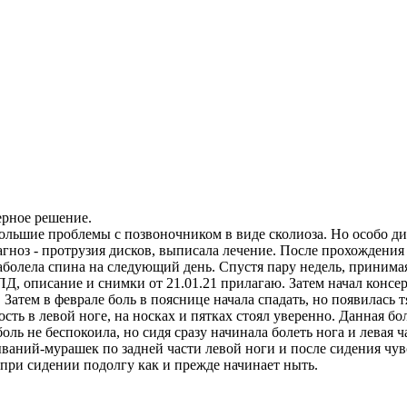
ерное решение.
ольшие проблемы с позвоночником в виде сколиоза. Но особо дис
агноз - протрузия дисков, выписала лечение. После прохождения
заболела спина на следующий день. Спустя пару недель, принима
 описание и снимки от 21.01.21 прилагаю. Затем начал консерв
Затем в феврале боль в пояснице начала спадать, но появилась 
ость в левой ноге, на носках и пятках стоял уверенно. Данная бо
ь не беспокоила, но сидя сразу начинала болеть нога и левая ча
ваний-мурашек по задней части левой ноги и после сидения чувс
о при сидении подолгу как и прежде начинает ныть.