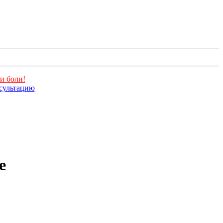
и боли!
нсультацию
е