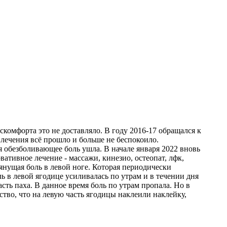
комфорта это не доставляло. В году 2016-17 обращался к
 лечения всё прошло и больше не беспокоило.
я обезболивающее боль ушла. В начале января 2022 вновь
ативное лечение - массажи, кинезио, остеопат, лфк,
тянущая боль в левой ноге. Которая периодически
ль в левой ягодице усиливалась по утрам и в течении дня
сть паха. В данное время боль по утрам пропала. Но в
тво, что на левую часть ягодицы наклеили наклейку,