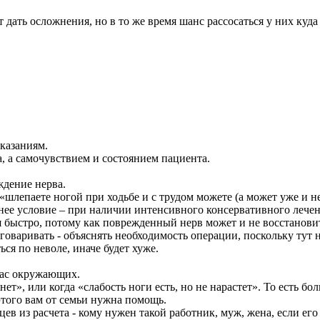
ать осложнения, но в то же время шанс рассосаться у них куда
казаниям.
, а самочувствием и состоянием пациента.
еждение нерва.
 «шлепаете ногой при ходьбе и с трудом можете (а может уже и н
нее условие – при наличии интенсивного консервативного лечен
я быстро, потому как поврежденный нерв может и не восстанови
и уговаривать - объяснять необходимость операции, поскольку 
ся по неволе, иначе будет хуже.
и вас окружающих.
ет», или когда «слабость ноги есть, но не нарастет». То есть боль
 этого вам от семьи нужна помощь.
цев из расчета - кому нужен такой работник, муж, жена, если его 