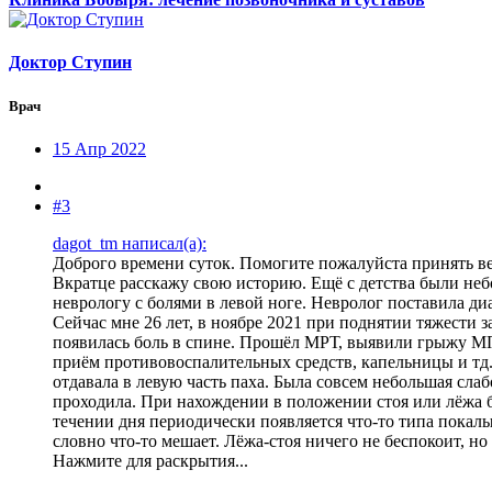
Доктор Ступин
Врач
15 Апр 2022
#3
dagot_tm написал(а):
Доброго времени суток. Помогите пожалуйста принять в
Вкратце расскажу свою историю. Ещё с детства были неб
неврологу с болями в левой ноге. Невролог поставила ди
Сейчас мне 26 лет, в ноябре 2021 при поднятии тяжести 
появилась боль в спине. Прошёл МРТ, выявили грыжу МПД,
приём противовоспалительных средств, капельницы и тд. 
отдавала в левую часть паха. Была совсем небольшая слаб
проходила. При нахождении в положении стоя или лёжа бол
течении дня периодически появляется что-то типа покалы
словно что-то мешает. Лёжа-стоя ничего не беспокоит, н
Нажмите для раскрытия...