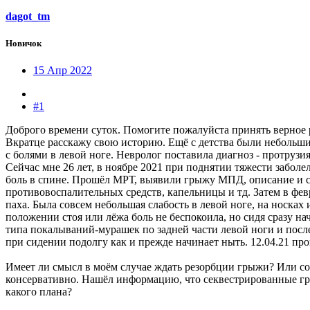
dagot_tm
Новичок
15 Апр 2022
#1
Доброго времени суток. Помогите пожалуйста принять верное
Вкратце расскажу свою историю. Ещё с детства были небольшие
с болями в левой ноге. Невролог поставила диагноз - протруз
Сейчас мне 26 лет, в ноябре 2021 при поднятии тяжести забол
боль в спине. Прошёл МРТ, выявили грыжу МПД, описание и сни
противовоспалительных средств, капельницы и тд. Затем в февр
паха. Была совсем небольшая слабость в левой ноге, на носках
положении стоя или лёжа боль не беспокоила, но сидя сразу нач
типа покалываний-мурашек по задней части левой ноги и после 
при сидении подолгу как и прежде начинает ныть. 12.04.21 п
Имеет ли смысл в моём случае ждать резорбции грыжи? Или со
консервативно. Нашёл информацию, что секвестрированные грыж
какого плана?