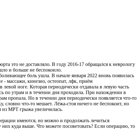
рта это не доставляло. В году 2016-17 обращался к неврологу
шло и больше не беспокоило.
зболивающее боль ушла. В начале января 2022 вновь появилась
- массажи, кинезио, остеопат, лфк, приём
в левой ноге. Которая периодически отдавала в левую часть
ась по утрам и в течении дня проходила. При нахождении в
трам пропала. Но в течении дня периодически появляется что-то
, словно что-то мешает. Лёжа-стоя ничего не беспокоит, но
л из МРТ грыжа увеличилась.
перации имеются, но можно и продолжать лечиться
 них куда выше. Что можете посоветовать? Если операцию, то