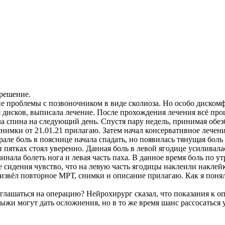
 решение.
 проблемы с позвоночником в виде сколиоза. Но особо дискомфо
ия дисков, выписала лечение. После прохождения лечения всё про
ела спина на следующий день. Спустя пару недель, принимая обе
мки от 21.01.21 прилагаю. Затем начал консервативное лечение 
але боль в пояснице начала спадать, но появилась тянущая боль 
 и пятках стоял уверенно. Данная боль в левой ягодице усиливал
инала болеть нога и левая часть паха. В данное время боль по у
сидения чувство, что на левую часть ягодицы наклеили наклейку
роизвёл повторное МРТ, снимки и описание прилагаю. Как я поня
глашаться на операцию? Нейрохирург сказал, что показания к о
и могут дать осложнения, но в то же время шанс рассосаться у