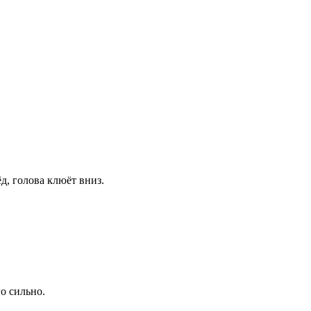
д, голова клюёт вниз.
го сильно.