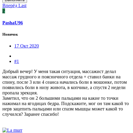
Вперёд
Last
P
PashaU96
Новичок
17 Окт 2020
#1
Добрый вечер! У меня такая ситуация, массажист делал
массаж грудного и поясничного отдела + ставил банки на
спину, после 3 или 4 сеанса начались боли в мошонке, потом
появились боли в низу живота, в копчике, а спустя 2 недели
пропала эрекция.
Заметил, что он 2 большими пальцами на какие то точки
нажимал на ягодицах бедра. Подскажите, мог он там какой то
нерв зацепить пальцами или спазм мышцы может какой то
случился? Заранее спасибо!