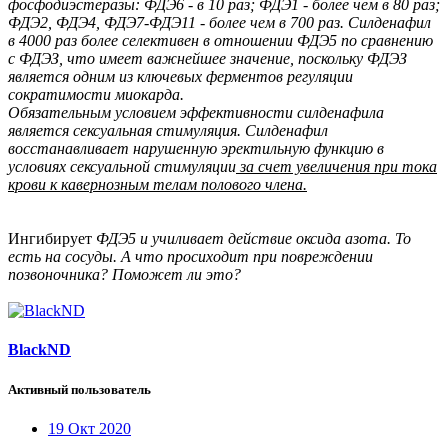
фосфодиэстеразы: ФДЭ6 - в 10 раз; ФДЭ1 - более чем в 80 раз;
ФДЭ2, ФДЭ4, ФДЭ7-ФДЭ11 - более чем в 700 раз. Силденафил
в 4000 раз более селективен в отношении ФДЭ5 по сравнению
с ФДЭЗ, что имеет важнейшее значение, поскольку ФДЭЗ
является одним из ключевых ферментов регуляции
сократимости миокарда.
Обязательным условием эффективности силденафила
является сексуальная стимуляция. Силденафил
восстанавливает нарушенную эректильную функцию в
условиях сексуальной стимуляции
за счет увеличения при тока
крови к кавернозным телам полового члена.
Ингибирует
ФДЭ5 и училивает действие оксида азота. То
есть на сосуды. А что просиходит при повреждении
позвоночника? Поможет ли это?
BlackND
Активный пользователь
19 Окт 2020