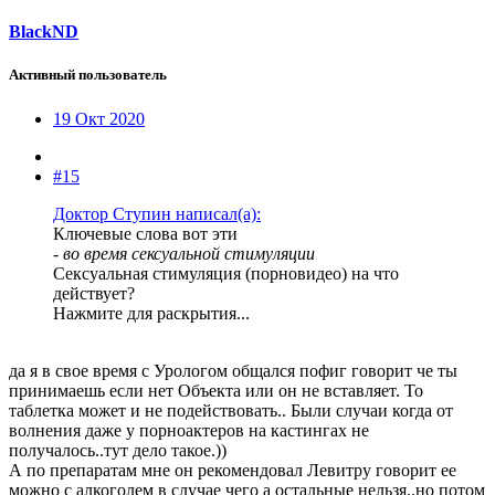
BlackND
Активный пользователь
19 Окт 2020
#15
Доктор Ступин написал(а):
Ключевые слова вот эти
-
во время сексуальной стимуляции
Сексуальная стимуляция (порновидео) на что
действует?
Нажмите для раскрытия...
да я в свое время с Урологом общался пофиг говорит че ты
принимаешь если нет Объекта или он не вставляет. То
таблетка может и не подействовать.. Были случаи когда от
волнения даже у порноактеров на кастингах не
получалось..тут дело такое.))
А по препаратам мне он рекомендовал Левитру говорит ее
можно с алкоголем в случае чего а остальные нельзя..но потом