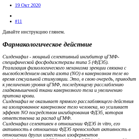
19 Окт 2020
#11
Давайте инструкцию глянем.
Фармакологическое действие
Силденафил - мощный селективный ингибитор цГМФ-
специфической фосфодиэстеразы типа 5 (ФДЭ5).
Реализация физиологического механизма эрекции связана с
высвобождением оксида азота (NO) в кавернозном теле во
время сексуальной стимуляции. Это, в свою очередь, приводит
к увеличению уровня цГМФ, последующему расслаблению
гладкомышечной ткани кавернозного тела и увеличению
притока крови.
Силденафил не оказывает прямого расслабляющего действия
на изолированное кавернозное тело человека, но усиливает
эффект NO посредством ингибирования ФДЭ5, которая
ответственна за распад цГМФ.
Силденафил селективен в отношении ФДЭ5 in vitro, его
активность в отношении ФДЭ5 превосходит активность в
отношении других известных изоферментов