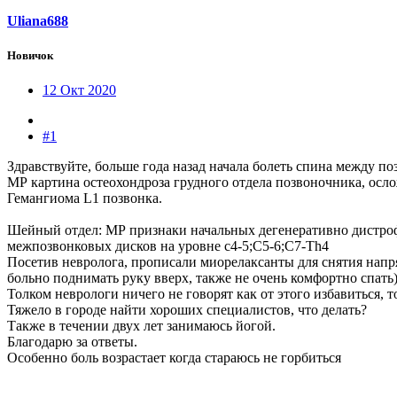
Uliana688
Новичок
12 Окт 2020
#1
Здравствуйте, больше года назад начала болеть спина между п
МР картина остеохондроза грудного отдела позвоночника, осл
Гемангиома L1 позвонка.
Шейный отдел: МР признаки начальных дегенеративно дистро
межпозвонковых дисков на уровне c4-5;C5-6;C7-Th4
Посетив невролога, прописали миорелаксанты для снятия напря
больно поднимать руку вверх, также не очень комфортно спать)
Толком неврологи ничего не говорят как от этого избавиться,
Тяжело в городе найти хороших специалистов, что делать?
Также в течении двух лет занимаюсь йогой.
Благодарю за ответы.
Особенно боль возрастает когда стараюсь не горбиться