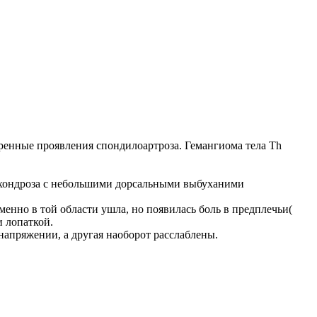
ренные проявления спондилоартроза. Гемангиома тела Th
охондроза с небольшими дорсальными выбуханими
менно в той области ушла, но появилась боль в предплечьи(
и лопаткой.
напряжении, а другая наоборот расслаблены.