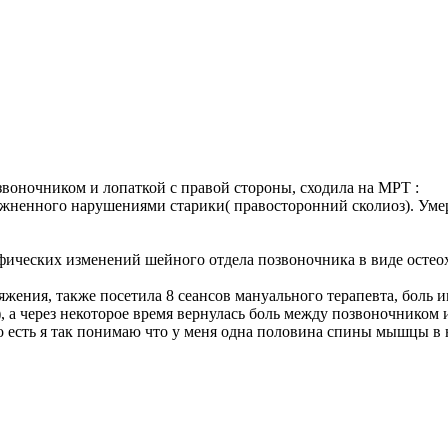
озвоночником и лопаткой с правой стороны, сходила на МРТ :
ожненного нарушениями старики( правосторонний сколиоз). Уме
фических изменений шейного отдела позвоночника в виде осте
жения, также посетила 8 сеансов мануального терапевта, боль и
, а через некоторое время вернулась боль между позвоночником 
 то есть я так понимаю что у меня одна половина спины мышцы в 