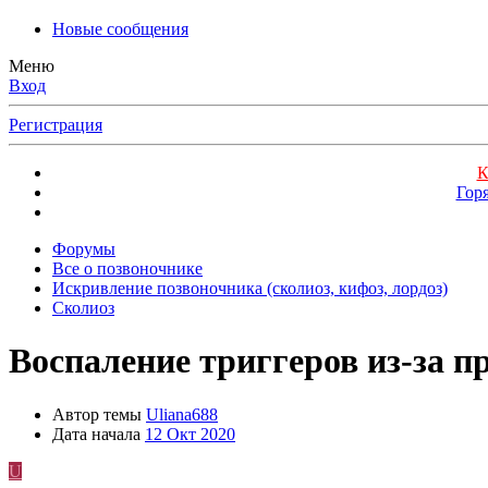
Новые сообщения
Меню
Вход
Регистрация
К
Гор
Форумы
Все о позвоночнике
Искривление позвоночника (сколиоз, кифоз, лордоз)
Сколиоз
Воспаление триггеров из-за п
Автор темы
Uliana688
Дата начала
12 Окт 2020
U