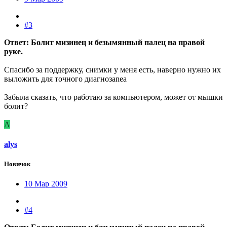
#3
Ответ: Болит мизинец и безымянный палец на правой
руке.
Спасибо за поддержку, снимки у меня есть, наверно нужно их
выложить для точного диагнозаnea
Забыла сказать, что работаю за компьютером, может от мышки
болит?
A
alys
Новичок
10 Мар 2009
#4