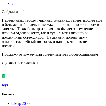
#1
Добрый день!
Неделю назад заболел мизинец, жжение... теперь заболел еще
и безымянный палец, тоже жжение и отдает по косточкам в
запястье. Такая боль противная, как бывает защемление в
шейном отделе и жжет, так и тут... У меня шейный и
поясничный остеохондроз. На данный момент мажу
дикловитом шейный позвонок и пальцы, что - то не
помогает...
Подскажите пожалуйста с лечением или с обезболиванием
С уважением Светлана
A
alys
Новичок
9 Мар 2009