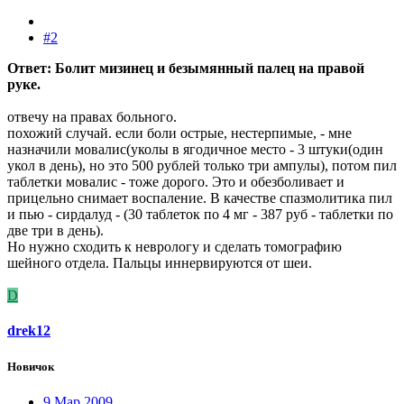
#2
Ответ: Болит мизинец и безымянный палец на правой
руке.
отвечу на правах больного.
похожий случай. если боли острые, нестерпимые, - мне
назначили мовалис(уколы в ягодичное место - 3 штуки(один
укол в день), но это 500 рублей только три ампулы), потом пил
таблетки мовалис - тоже дорого. Это и обезболивает и
прицельно снимает воспаление. В качестве спазмолитика пил
и пью - сирдалуд - (30 таблеток по 4 мг - 387 руб - таблетки по
две три в день).
Но нужно сходить к неврологу и сделать томографию
шейного отдела. Пальцы иннервируются от шеи.
D
drek12
Новичок
9 Мар 2009