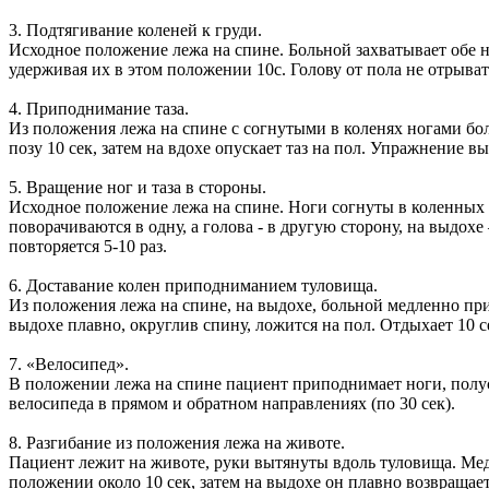
3. Подтягивание коленей к груди.
Исходное положение лежа на спине. Больной захватывает обе н
удерживая их в этом положении 10с. Голову от пола не отрывать
4. Приподнимание таза.
Из положения лежа на спине с согнутыми в коленях ногами бо
позу 10 сек, затем на вдохе опускает таз на пол. Упражнение вы
5. Вращение ног и таза в стороны.
Исходное положение лежа на спине. Ноги согнуты в коленных с
поворачиваются в одну, а голова - в другую сторону, на выдо
повторяется 5-10 раз.
6. Доставание колен приподниманием туловища.
Из положения лежа на спине, на выдохе, больной медленно при
выдохе плавно, округлив спину, ложится на пол. Отдыхает 10 се
7. «Велосипед».
В положении лежа на спине пациент приподнимает ноги, полус
велосипеда в прямом и обратном направлениях (по 30 сек).
8. Разгибание из положения лежа на животе.
Пациент лежит на животе, руки вытянуты вдоль туловища. Медл
положении около 10 сек, затем на выдохе он плавно возвращае