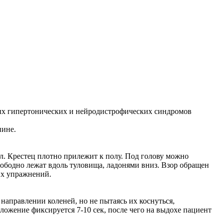
ых гипертонических и нейродистрофических синдромов
пине.
л. Крестец плотно прилежит к полу. Под голову можно
бодно лежат вдоль туловища, ладонями вниз. Взор обращен
их упражнений.
направлении коленей, но не пытаясь их коснуться,
ожение фиксируется 7-10 сек, после чего на выдохе пациент