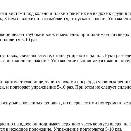
оги кистями под колено и плавно тянет их на выдохе к груди в 
, Затем навдохе он расслабляется, отпускает колени. Упражнение
льной делает глубокий вдох и медленно приподнимает таз вверх
полняется 5-10 раз.
уставах, сведены вместе, стопы упираются на пол. Руки развед
хе – в исходное положение. Упражнение выполняется плавно, пооч
поднимает туловище, тянется руками вперед до уровня коленных 
к, и повторяет упражнение 5-10 раз. При этом не следует сильно
огнутые в коленных суставах, и совершает ими попеременные д
енно на вдохе он поднимает верхнюю часть корпуса вверх, не от
тся в исходное положение. Упражнение повторяется 5-10 раз.