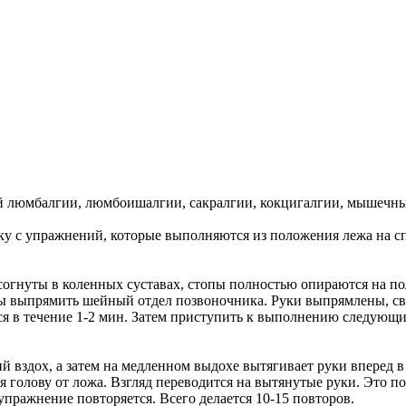
й люмбалгии, люмбоишалгии, сакралгии, кокцигалгии, мышечн
ку с упражнений, которые выполняются из положения лежа на с
согнуты в коленных суставах, стопы полностью опираются на по
ы выпрямить шейный отдел позвоночника. Руки выпрямлены, сво
ся в течение 1-2 мин. Затем приступить к выполнению следующ
 вздох, а затем на медленном выдохе вытягивает руки вперед в 
олову от ложа. Взгляд переводится на вытянутые руки. Это пол
упражнение повторяется. Всего делается 10-15 повторов.