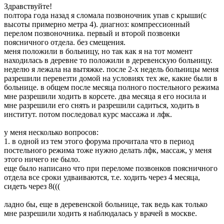
Здравствуйте!
полтора года назад я сломала позвоночник упав с крыши(с
высоты примерно метра 4). диагноз: компрессионный
перелом позвоночника. первый и второй позвонки
поясничного отдела. без смещения.
меня положили в больницу, но так как я на тот момент
находилась в деревне то положили в деревенскую больницу.
неделю я лежала на вытяжке. после 2-х недель больницы меня
разрешили перевезти домой на условиях тех же, какие были в
больнице. в общем после месяца полного постельного режима
мне разрешили ходить в корсете. два месяца я его носила и
мне разрешили его снять и разрешили садиться, ходить в
институт. потом последовал курс массажа и лфк.
у меня несколько вопросов:
1. в одной из тем этого форума прочитала что в период
постельного режима тоже нужно делать лфк, массаж, у меня
этого ничего не было.
еще было написано что при переломе позвонков поясничного
отдела все сроки удваиваются, т.е. ходить через 4 месяца,
сидеть через 8(((
ладно бы, еще в деревенской больнице, так ведь как только
мне разрешили ходить я наблюдалась у врачей в москве.