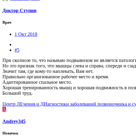
Доктор Ступин
Врач
1 Окт 2018
#5
При сколиозе то, что называю подвывихом не является патологи
Но это признак того, что мышцы слева и справа, спереди и сзад
Значит там, где кому-то наплевать, Вам нет.
Правильно организованное рабочее место и время.
Адаптированное спальное место.
Хорошая тренированность мышц и хорошая подвижность в позв
Большой труд.
Центр ЛЕчения и ДИагностики заболеваний позвоночника и с
A
Andrey345
Новичок