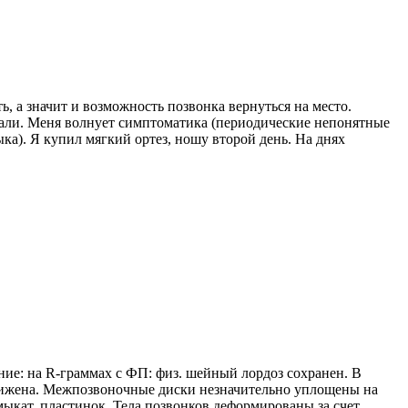
ь, а значит и возможность позвонка вернуться на место.
сали. Меня волнует симптоматика (периодические непонятные
а). Я купил мягкий ортез, ношу второй день. На днях
ние: на R-граммах с ФП: физ. шейный лордоз сохранен. В
снижена. Межпозвоночные диски незначительно уплощены на
ыкат. пластинок. Тела позвонков деформированы за счет