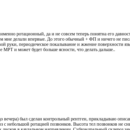
 именно ротационный, да и не совсем теперь понятна его давност
ом мне делали впервые. До этого обычный + ФП и ничего не пи
й руки, периодическое покалывание и жжение поверхности язык
МРТ и может будет больше ясности, что делать дальше..
 до вечера) был сделан контрольный рентген, прикладываю описа
оз с небольшой ротацией позвонков. Высота тел позвонков не 
 дисков в каудальном направлении. Субхондральный склероз зам