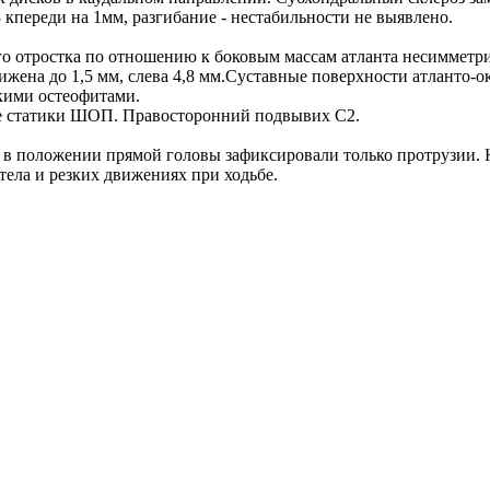
 кпереди на 1мм, разгибание - нестабильности не выявлено.
го отростка по отношению к боковым массам атланта несимметр
жена до 1,5 мм, слева 4,8 мм.Суставные поверхности атланто-о
лкими остеофитами.
е статики ШОП. Правосторонний подвывих С2.
 в положении прямой головы зафиксировали только протрузии. 
тела и резких движениях при ходьбе.