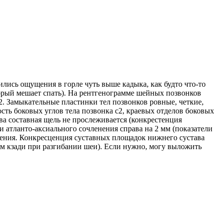
лись ощущения в горле чуть выше кадыка, как будто что-то
оторый мешает спать). На рентгенограмме шейных позвонков
с2. Замыкательные пластинки тел позвонков ровные, четкие,
сть боковых углов тела позвонка с2, краевых отделов боковых
а составная щель не прослеживается (конкрестенция
 атланто-аксиального сочленения справа на 2 мм (показатели
енения. Конкресценция суставных площадок нижнего сустава
мм кзади при разгибании шеи). Если нужно, могу выложить