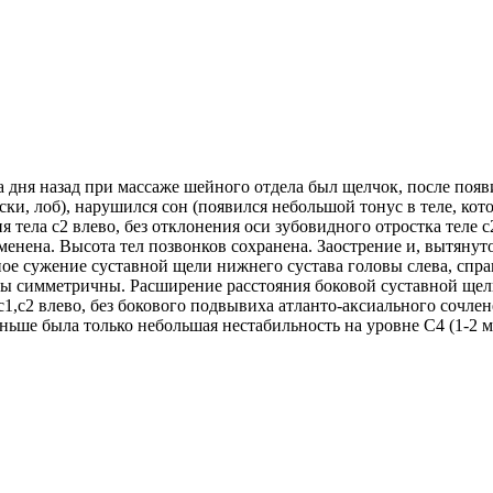
дня назад при массаже шейного отдела был щелчок, после появи
виски, лоб), нарушился сон (появился небольшой тонус в теле, к
 тела с2 влево, без отклонения оси зубовидного отростка теле 
енена. Высота тел позвонков сохранена. Заострение и, вытянуто
е сужение суставной щели нижнего сустава головы слева, справ
ы симметричны. Расширение расстояния боковой суставной щели
с1,с2 влево, без бокового подвывиха атланто-аксиального сочл
ньше была только небольшая нестабильность на уровне С4 (1-2 