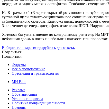
передних и задних мелких остеофитов. Сгибание - смещение с3
На R-граммах с1-с3 через открытый рот: положение зубовидно
суставной щели атланто-окципитального сочленения справа сни
субхондрального склероза. Края суставных поверхностей с ме
Заключение: дегенер.- дистрофич. изменеиня ШОП. Нарушени
Хотелось бы узнать мнение по контрольному рентгену. На МРТ
небольшая дрожь в ногах и небольшая шаткость при поворотах 
Войдите или зарегистрируйтесь для ответа.
Поделиться:
Поделиться
Форумы
Все о позвоночнике
Ортопедия и травматология
MH Blue
Реклама
Обратная связь
Условия и правила
Политика конфиденциальности
Помощь