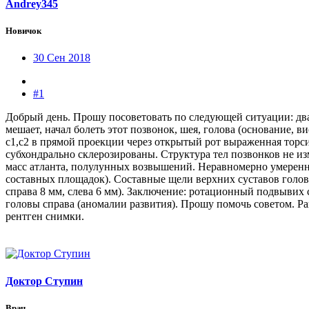
Andrey345
Новичок
30 Сен 2018
#1
Добрый день. Прошу посоветовать по следующей ситуации: два 
мешает, начал болеть этот позвонок, шея, голова (основание, 
c1,c2 в прямой проекции через открытый рот выраженная торсия
субхондрально склерозированы. Структура тел позвонков не изм
масс атланта, полулунных возвышений. Неравномерно умеренно
составных площадок). Составные щели верхних суставов голов
справа 8 мм, слева 6 мм). Заключение: ротационный подвывих 
головы справа (аномалии развития). Прошу помочь советом. Ра
рентген снимки.
Доктор Ступин
Врач