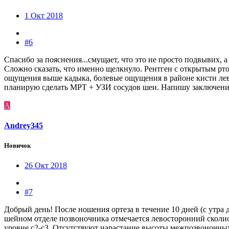
1 Окт 2018
#6
Спасибо за пояснения...смущает, что это не просто подвывих, а
Сложно сказать, что именно щелкнуло. Рентген с открытым рт
ощущения выше кадыка, болевые ощущения в районе кисти лево
планирую сделать МРТ + УЗИ сосудов шеи. Напишу заключение 
A
Andrey345
Новичок
26 Окт 2018
#7
Добрый день! После ношения ортеза в течение 10 дней (с утра
шейном отделе позвоночника отмечается левосторонний сколи
уровне с2-с3. Отсутствуют нарастание высоты межпозвоночных