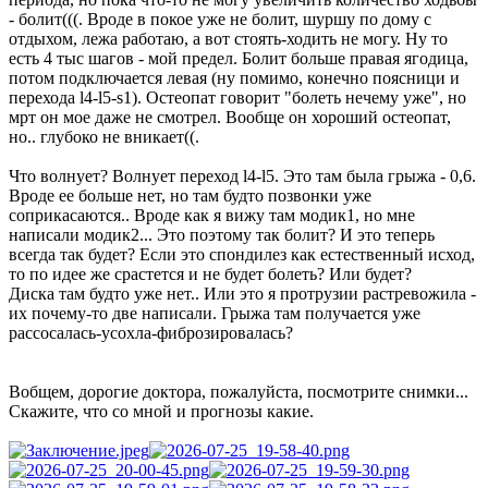
- болит(((. Вроде в покое уже не болит, шуршу по дому с
отдыхом, лежа работаю, а вот стоять-ходить не могу. Ну то
есть 4 тыс шагов - мой предел. Болит больше правая ягодица,
потом подключается левая (ну помимо, конечно поясници и
перехода l4-l5-s1). Остеопат говорит "болеть нечему уже", но
мрт он мое даже не смотрел. Вообще он хороший остеопат,
но.. глубоко не вникает((.
Что волнует? Волнует переход l4-l5. Это там была грыжа - 0,6.
Вроде ее больше нет, но там будто позвонки уже
соприкасаются.. Вроде как я вижу там модик1, но мне
написали модик2... Это поэтому так болит? И это теперь
всегда так будет? Если это спондилез как естественный исход,
то по идее же срастется и не будет болеть? Или будет?
Диска там будто уже нет.. Или это я протрузии растревожила -
их почему-то две написали. Грыжа там получается уже
рассосалась-усохла-фиброзировалась?
Вобщем, дорогие доктора, пожалуйста, посмотрите снимки...
Скажите, что со мной и прогнозы какие.