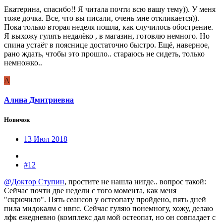
Екатерина, спасибо!! Я читала почти всю вашу тему)). У меня
тоже дочка. Все, что вы писали, очень мне откликается)).
Пока только вторая неделя пошла, как случилось обострение.
Я выхожу гулять недалёко , в магазин, готовлю немного. Но
спина устаёт в пояснице достаточно быстро. Ещё, наверное,
рано ждать, чтобы это прошло.. стараюсь не сидеть, только
немножко..
А
Алина Дмитриевна
Новичок
13 Июл 2018
#12
@Доктор Ступин
, простите не нашла нигде.. вопрос такой:
Сейчас почти две недели с того момента, как меня
"скрючило". Пять сеансов у остеопату пройдено, пять дней
пила мидокалм с нвпс. Сейчас гуляю понемногу, хожу, делаю
лфк ежедневно (комплекс дал мой остеопат, но он совпадает с