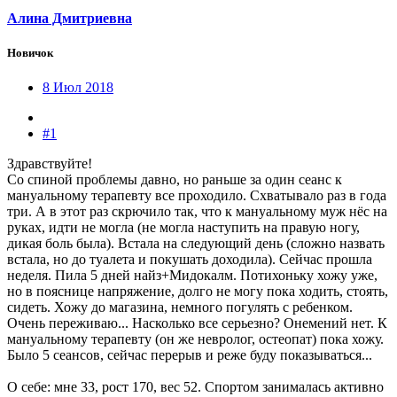
Алина Дмитриевна
Новичок
8 Июл 2018
#1
Здравствуйте!
Со спиной проблемы давно, но раньше за один сеанс к
мануальному терапевту все проходило. Схватывало раз в года
три. А в этот раз скрючило так, что к мануальному муж нёс на
руках, идти не могла (не могла наступить на правую ногу,
дикая боль была). Встала на следующий день (сложно назвать
встала, но до туалета и покушать доходила). Сейчас прошла
неделя. Пила 5 дней найз+Мидокалм. Потихоньку хожу уже,
но в пояснице напряжение, долго не могу пока ходить, стоять,
сидеть. Хожу до магазина, немного погулять с ребенком.
Очень переживаю... Насколько все серьезно? Онемений нет. К
мануальному терапевту (он же невролог, остеопат) пока хожу.
Было 5 сеансов, сейчас перерыв и реже буду показываться...
О себе: мне 33, рост 170, вес 52. Спортом занималась активно