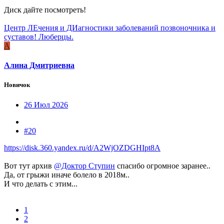
Диск дайте посмотреть!
Центр ЛЕчения и ДИагностики заболеваний позвоночника и
суставов! Люберцы.
А
Алина Дмитриевна
Новичок
26 Июл 2026
#20
https://disk.360.yandex.ru/d/A2WjOZDGHIpt8A
Вот тут архив
@Доктор Ступин
спасибо огромное заранее..
Да, от грыжи иначе болело в 2018м..
И что делать с этим...
1
2