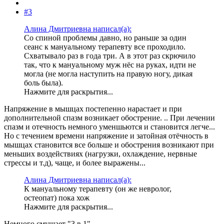
#3
Алина Дмитриевна написал(а):
Со спиной проблемы давно, но раньше за один
сеанс к мануальному терапевту все проходило.
Схватывало раз в года три. А в этот раз скрючило
так, что к мануальному муж нёс на руках, идти не
могла (не могла наступить на правую ногу, дикая
боль была).
Нажмите для раскрытия...
Напряжение в мышцах постепенно нарастает и при
дополнительной спазм возникает обострение. .. При лечении
спазм и отечность немного уменшьются и становится легче...
Но с течением времени напряжение и затойная отёчность в
мышцах становится все больше и обострения возникают при
меньших воздействиях (нагрузки, охлаждение, нервные
стрессы и т.д), чаще, и более выражены...
Алина Дмитриевна написал(а):
К мануальному терапевту (он же невролог,
остеопат) пока хож
Нажмите для раскрытия...
Немного смущает "3 в 1"...