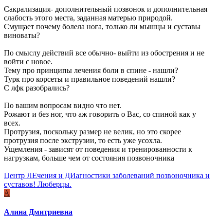
Сакрализация- дополнительный позвонок и дополнительная
слабость этого места, заданная матерью природой.
Смущает почему болела нога, только ли мышцы и суставы
виноваты?
По смыслу действий все обычно- выйти из обострения и не
войти с новое.
Тему про принципы лечения боли в спине - нашли?
Турк про корсеты и правильное поведений нашли?
С лфк разобрались?
По вашим вопросам видно что нет.
Рожают и без ног, что аж говорить о Вас, со спиной как у
всех.
Протрузия, поскольку размер не велик, но это скорее
протрузия после экструзии, то есть уже усохла.
Ущемления - зависят от поведения и тренированности к
нагрузкам, больше чем от состояния позвоночника
Центр ЛЕчения и ДИагностики заболеваний позвоночника и
суставов! Люберцы.
А
Алина Дмитриевна