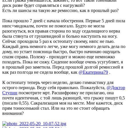
Если грыжа уменьшится, заживет, то вот такой тоненький
диск разве будет справляться с нагрузкой?
Есть ли шансы на такую же ремиссию, как в прошлый раз?
Пока прошло 7 дней с начала обострения. Первые 5 дней пила
нвпс+мидокалм, почти не помогало. Будто не могла
разогнуться, вся правая сторона по ходу седалищного нерва
была стянута от грушевидной и больно наступить на ногу.
Сейчас проходила 5 раз к остеопату своему, нвпс не пью.
Каждый день немного легче, уже могу немного делать дела по
дому, но устает поясница быстро, быстро начинаю ощущать
спазм справа. Полежу - проходит и можно еще немножко
походить. Пока не сижу. Сидение вообще очень усугубляет, я
в прошлый раз заметила. Перед прошлой долгой ремиссией я
как раз полгода не сидела вообще, как
@Екатерина79
.
К остеопату теперь через неделю, делаю гимнастику для
острого периода. Веду себя правильно. Пожалуйста,
@Доктор
Ступин
посмотрите мрт. Расшифровку не прилагаю, она
почти идентичная, с той лишь разницей, что грыжу пишут 0,5
(писали 0,55). Сакрализация моя на месте. Мне кажется, диск
прям тонюсенький стал. Или на это не стоит обращать
внимания?