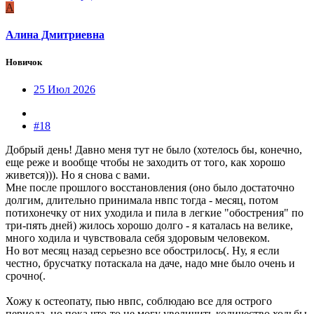
А
Алина Дмитриевна
Новичок
25 Июл 2026
#18
Добрый день! Давно меня тут не было (хотелось бы, конечно,
еще реже и вообще чтобы не заходить от того, как хорошо
живется))). Но я снова с вами.
Мне после прошлого восстановления (оно было достаточно
долгим, длительно принимала нвпс тогда - месяц, потом
потихонечку от них уходила и пила в легкие "обострения" по
три-пять дней) жилось хорошо долго - я каталась на велике,
много ходила и чувствовала себя здоровым человеком.
Но вот месяц назад серьезно все обострилось(. Ну, я если
честно, брусчатку потаскала на даче, надо мне было очень и
срочно(.
Хожу к остеопату, пью нвпс, соблюдаю все для острого
периода, но пока что-то не могу увеличить количество ходьбы