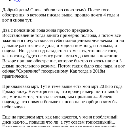
#16
Добрый день! Снова обновляю свою тему). После того
обострения, о котором писала выше, прошло почти 4 года и
вот я снова тут.
Два с половиной года жила просто прекрасно.
Восстановление тогда занято примерно полгода, а потом все
зажило и я почувствовала себя полноценным человеком - и на
дальние расстояния ездила, и ходила помногу, и плавала, и
сидела.. Но где-то год назад стала замечать, что после того,
как посижу, будто не могу разогнуться до конца в пояснице...
Вскоре пришло обострение, которое быстро снялось нвпс и 3
днями постельного режима. Потом таких было еще пара, и вот
сейчас "Скрючило" посерьезному. Как тогда в 2018м
практически.
Прикладываю мрт. Тут в теме выше есть мои мрт 2018го года.
Грыжу вижу. Несмотря на то, что вроде размер почти такой
же, мне кажется, что эта светлая, там прожилки... Лелею
надежду, что новая и больше шансов на резорбцию хотя бы
небольшую.
Еще на прошлом мрт, как мне кажется, у меня проблемный
диск как-то... повыше что ли, а тут совсем тонюсенький...