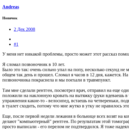
Andreas
Новичок
2 Дек 2008
#1
У меня нет никакой проблемы, просто может этот рассказ помо
Я сломал позвоночник в 10 лет.
Было это так: очень сильно упал на попу, несколько секунд не м
общем так день и прошел. Сломал я часов в 12 дня, кажется. На
позвоночника покраснела и мы поехали в травмпункт.
Там мне сделали рентген, посмотрел врач, отправил на еще од
положили на наклонную кровать на вытяжку (руки вдеваешь в т
упражнения какие-то - велосипед, встаешь на четвереньки, под
в туалет сходить, потому что мне жутко в утку не нравилось эт
Еще, после первой недели лежания в больнице всех возят на к
делают "компьютерный" рентген. По результатам этой томограф
просто выписали - его перелом не подтвердился. Я тоже надеялс