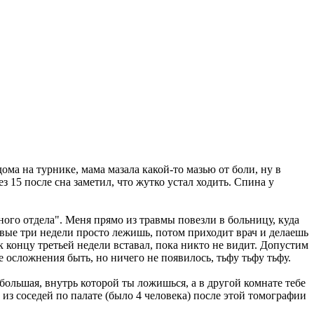
дома на турнике, мама мазала какой-то мазью от боли, ну в
з 15 после сна заметил, что жутко устал ходить. Спина у
ного отдела". Меня прямо из травмы повезли в больницу, куда
рвые три недели просто лежишь, потом приходит врач и делаешь
к концу третьей недели вставал, пока никто не видит. Допустим
же осложнения быть, но ничего не появилось, тьфу тьфу тьфу.
большая, внутрь которой ты ложишься, а в другой комнате тебе
из соседей по палате (было 4 человека) после этой томографии