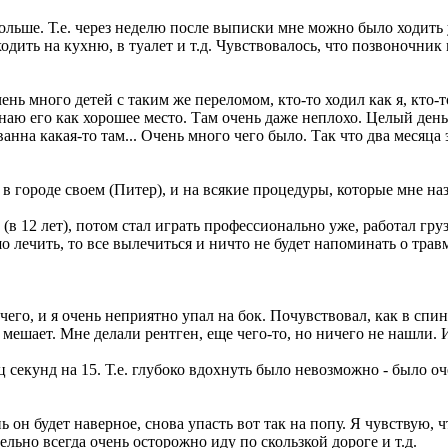
ьше. Т.е. через неделю после выписки мне можно было ходить уж
одить на кухню, в туалет и т.д. Чувствовалось, что позвоночник 
нь много детей с таким же переломом, кто-то ходил как я, кто-т
инаю его как хорошее место. Там очень даже неплохо. Целый день 
ванна какая-то там... Очень много чего было. Так что два месяц
в городе своем (Питер), и на всякие процедуры, которые мне наз
(в 12 лет), потом стал играть профессионально уже, работал гр
лечить, то все вылечиться и ничто не будет напоминать о травме,
чего, и я очень неприятно упал на бок. Почувствовал, как в спи
мешает. Мне делали рентген, еще чего-то, но ничего не нашли. И
ц секунд на 15. Т.е. глубоко вдохнуть было невозможно - было о
ь он будет наверное, снова упасть вот так на попу. Я чувствую, ч
ельно всегда очень осторожно иду по скользкой дороге и т.д.