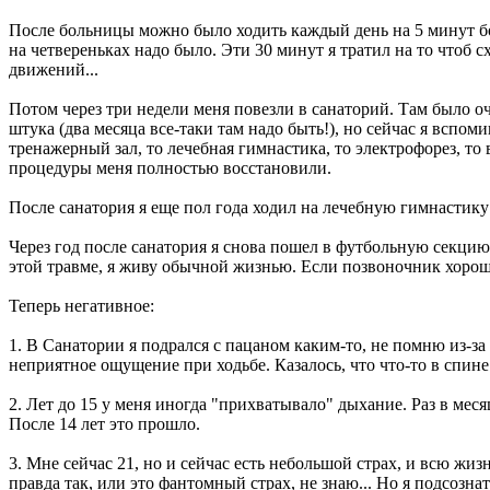
После больницы можно было ходить каждый день на 5 минут бол
на четвереньках надо было. Эти 30 минут я тратил на то чтоб сх
движений...
Потом через три недели меня повезли в санаторий. Там было оче
штука (два месяца все-таки там надо быть!), но сейчас я вспом
тренажерный зал, то лечебная гимнастика, то электрофорез, то 
процедуры меня полностью восстановили.
После санатория я еще пол года ходил на лечебную гимнастику 
Через год после санатория я снова пошел в футбольную секцию 
этой травме, я живу обычной жизнью. Если позвоночник хорошо 
Теперь негативное:
1. В Санатории я подрался с пацаном каким-то, не помню из-за 
неприятное ощущение при ходьбе. Казалось, что что-то в спине 
2. Лет до 15 у меня иногда "прихватывало" дыхание. Раз в меся
После 14 лет это прошло.
3. Мне сейчас 21, но и сейчас есть небольшой страх, и всю жизн
правда так, или это фантомный страх, не знаю... Но я подсознат