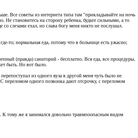
льше. Все советы из интернета типа там "прикладывайте на ночь
о. Не становитесь на сторону ребенка, будьте сильными, а то
е со слезами ехал, но слава богу меня никто не послушал.
де-то; нормальная еда, потому что в больнице есть ужасно;
лепный (правда) санаторий - бесплатно. Вся еда, все процедуры,
жет быть. Но вот было.
 я перепоступал из одного вуза в другой меня чуть было не
. С переломом одного позвонка дают отсрочку, с переломом
аки. К тому же я занимался довольно травмпоопасным видом