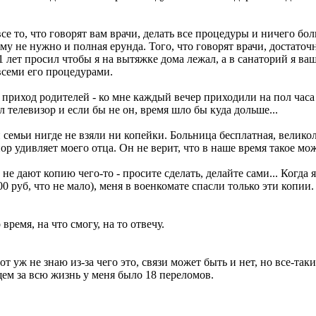
се то, что говорят вам врачи, делать все процедуры и ничего бо
му не нужно и полная ерунда. Того, что говорят врачи, достаточн
 лет просил чтобы я на вытяжке дома лежал, а в санаторий я ващ
всеми его процедурами.
приход родителей - ко мне каждый вечер приходили на пол часа г
л телевизор и если бы не он, время шло бы куда дольше...
ей семьи нигде не взяли ни копейки. Больница бесплатная, велико
ор удивляет моего отца. Он не верит, что в наше время такое мо
 не дают копию чего-то - просите сделать, делайте сами... Когда
0 руб, что не мало), меня в военкомате спасли только эти копии
ремя, на что смогу, на то отвечу.
от уж не знаю из-за чего это, связи может быть и нет, но все-т
бщем за всю жизнь у меня было 18 переломов.