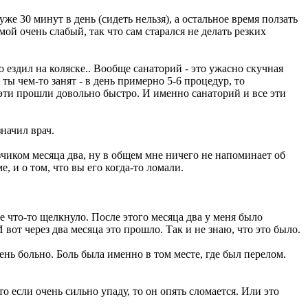
е 30 минут в день (сидеть нельзя), а остальное время ползать
мой очень слабый, так что сам старался не делать резких
о ездил на коляске.. Вообще санаторий - это ужасно скучная
ты чем-то занят - в день примерно 5-6 процедур, то
а эти прошли довольно быстро. И именно санаторий и все эти
начил врач.
узчиком месяца два, ну в общем мне ничего не напоминает об
 и о том, что вы его когда-то ломали.
не что-то щелкнуло. После этого месяца два у меня было
 вот через два месяца это прошло. Так и не знаю, что это было.
чень больно. Боль была именно в том месте, где был перелом.
то если очень сильно упаду, то он опять сломается. Или это