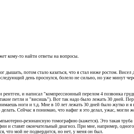
жет кому-то найти ответы на вопросы.
ог дышать, потом стало казаться, что я стал ниже ростом. Висел 
 следующий день проснулся, болело не сильно, но уже минут чере
ин рентген, и написал "компрессионный перелом 4 позвонка груд
акие петли и "висишь"). Вот так надо было лежать 30 дней. Пе
нимаешь ноги и т.д. Мне в 10 лет лежать 30 дней было жутко и я 
о делать. Сейчас я понимаю, что нафиг я это делал, ужас, могли 
омпьютерно-резонансную томографию (кажется). Это такая труба 
ии и ставят окончательный диагноз. При мне, например, одного 
я, что мой не подвердится, но нет, у меня он был.