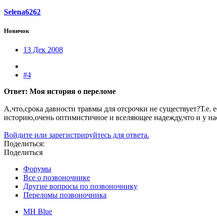
Selena6262
Новичок
13 Дек 2008
#4
Ответ: Моя история о переломе
А,что,срока давности травмы для отсрочки не существует?Т.е. е
историю,очень оптимистичное и вселяющее надежду,что и у нас 
Войдите или зарегистрируйтесь для ответа.
Поделиться:
Поделиться
Форумы
Все о позвоночнике
Другие вопросы по позвоночнику
Переломы позвоночника
MH Blue