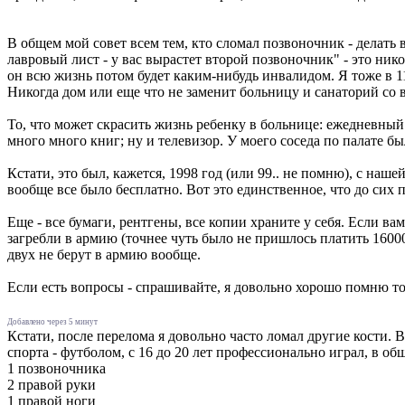
В общем мой совет всем тем, кто сломал позвоночник - делать в
лавровый лист - у вас вырастет второй позвоночник" - это нико
он всю жизнь потом будет каким-нибудь инвалидом. Я тоже в 11
Никогда дом или еще что не заменит больницу и санаторий со 
То, что может скрасить жизнь ребенку в больнице: ежедневный 
много много книг; ну и телевизор. У моего соседа по палате бы
Кстати, это был, кажется, 1998 год (или 99.. не помню), с наш
вообще все было бесплатно. Вот это единственное, что до сих п
Еще - все бумаги, рентгены, все копии храните у себя. Если вам
загребли в армию (точнее чуть было не пришлось платить 16000
двух не берут в армию вообще.
Если есть вопросы - спрашивайте, я довольно хорошо помню то в
Добавлено через 5 минут
Кстати, после перелома я довольно часто ломал другие кости. В
спорта - футболом, с 16 до 20 лет профессионально играл, в о
1 позвоночника
2 правой руки
1 правой ноги