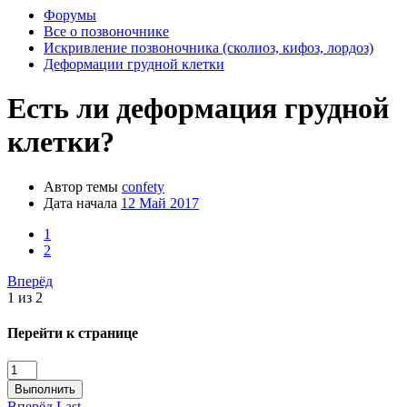
Форумы
Все о позвоночнике
Искривление позвоночника (сколиоз, кифоз, лордоз)
Деформации грудной клетки
Есть ли деформация грудной
клетки?
Автор темы
confety
Дата начала
12 Май 2017
1
2
Вперёд
1 из 2
Перейти к странице
Выполнить
Вперёд
Last