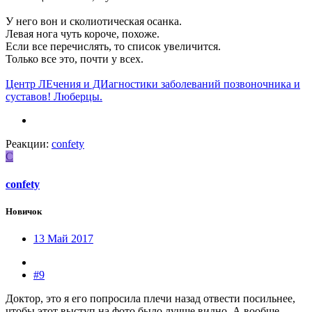
У него вон и сколиотическая осанка.
Левая нога чуть короче, похоже.
Если все перечислять, то список увеличится.
Только все это, почти у всех.
Центр ЛЕчения и ДИагностики заболеваний позвоночника и
суставов! Люберцы.
Реакции:
confety
C
confety
Новичок
13 Май 2017
#9
Доктор, это я его попросила плечи назад отвести посильнее,
чтобы этот выступ на фото было лучше видно. А вообще