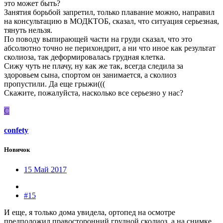
это может быть?
Занятия борьбой запретил, только плавание можно, направил
на консультацию в МОДКТОБ, сказал, что ситуация серьезная,
тянуть нельзя.
По поводу выпирающей части на груди сказал, что это
абсолютно точно не перихондрит, а ни что иное как результат
сколиоза, так деформировалась грудная клетка.
Сижу чуть не плачу, ну как же так, всегда следила за
здоровьем сына, спортом он занимается, а сколиоз
пропустили. Да еще грыжи(((
Скажите, пожалуйста, насколько все серьезно у нас?
C
confety
Новичок
15 Май 2017
#15
И еще, я только дома увидела, ортопед на осмотре
предположил правосторонний грудной сколиоз, а на снимке