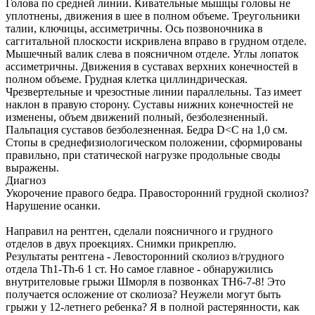
Голова по средней линии. Кивательные мышцы головы не
уплотнены, движения в шее в полном объеме. Треугольники
талии, ключицы, ассиметричны. Ось позвоночника в
саггитальной плоскости искривлена вправо в грудном отделе.
Мышечный валик слева в поясничном отделе. Углы лопаток
ассиметричны. Движения в суставах верхних конечностей в
полном объеме. Грудная клетка циллиндрическая.
Чрезвертельные и чрезостные линии параллельны. Таз имеет
наклон в правую сторону. Суставы нижних конечностей не
изменены, объем движений полный, безболезненный.
Пальпация суставов безболезненная. Бедра D<C на 1,0 см.
Стопы в среднефизиологическом положении, сформированы
правильно, при статической нагрузке продольные своды
выражены.
Диагноз
Укорочение правого бедра. Правосторонний грудной сколиоз?
Нарушение осанки.
Направил на рентген, сделали поясничного и грудного
отделов в двух проекциях. Снимки прикреплю.
Результаты рентгена - Левосторонний сколиоз в/грудного
отдела Th1-Th-6 1 ст. Но самое главное - обнаружились
внутрителовые грыжи Шморля в позвонках TH6-7-8! Это
получается осложение от сколиоза? Неужели могут быть
грыжи у 12-летнего ребенка? Я в полной растерянности, как