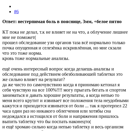
#6
Ответ: нестерпимая боль в пояснице, 3мм, +белое пятно
КТ пока не делал, т.к не влияет не на что, а облучение лишнее
мне не поможет(
прошел обследование узи органов таза всё нормально только
почка опущенная и селезёнка искривлённая, но мне скзали
что это тоже норма.
кровь тоже нормальные анализы.
ещё очень интересный вопрос когда делаешь анализы и
обследование под действием обезболиваюшей таблетки это
же сильно влияет на результат?
да же чисто по самочувствию когда я принимаю кетонал я
себя чувствую на все 100%!!!! могу прыгать бегать и спортом
заниматься и давать хорошие результаты, а когда непью то
меня всего крутит и извивает все положения тела неудобными
кажутся и приходится извиватся от боли ... так я протерпел 22
часа один раз но никакого облегчения или хотябы сна
недождался а истощился от боли и напряжения пришлось
выпить таблетку что бы поспать наконецто(
и ещё хромаю сильно когда непью таблетку и весь организм