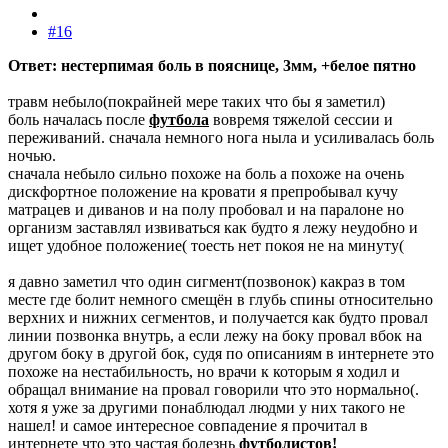
#16
Ответ: нестерпимая боль в пояснице, 3мм, +белое пятно
травм небыло(покрайней мере таких что бы я заметил)
боль началась после
футбола
вовремя тяжелой сессии и
переживаний. сначала немного нога ныла и усиливалась боль
ночью.
сначала небыло сильно похоже на боль а похоже на очень
дискфортное положение на кровати я препробывал кучу
матрацев и диванов и на полу пробовал и на паралоне но
организм заставлял извиваться как будто я лежу неудобно и
ищет удобное положение( тоесть нет покоя не на минуту(
я давно заметил что один сигмент(позвонок) какраз в том
месте где болит немного смещён в глубь спины относительно
верхних и нижних сегментов, и получается как будто провал
линии позвонка внутрь, а если лежу на боку провал вбок на
другом боку в другой бок, судя по описаниям в интернете это
похоже на нестабильность, но врачи к которым я ходил и
обращал внимание на провал говорили что это нормально(.
хотя я уже за другими понаблюдал людми у них такого не
нашел! и самое интересное совпадение я прочитал в
интернете что это частая болезнь
футболистов!