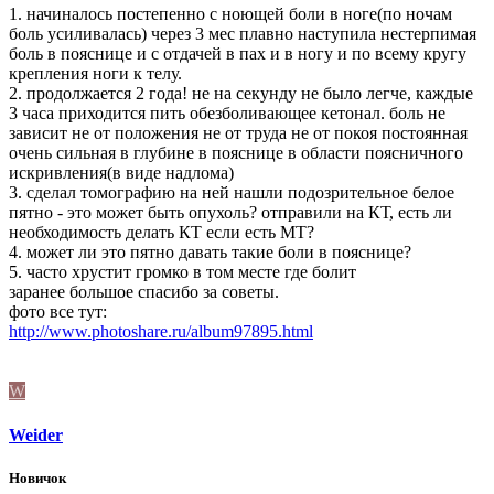
1. начиналось постепенно с ноющей боли в ноге(по ночам
боль усиливалась) через 3 мес плавно наступила нестерпимая
боль в пояснице и с отдачей в пах и в ногу и по всему кругу
крепления ноги к телу.
2. продолжается 2 года! не на секунду не было легче, каждые
3 часа приходится пить обезболивающее кетонал. боль не
зависит не от положения не от труда не от покоя постоянная
очень сильная в глубине в пояснице в области поясничного
искривления(в виде надлома)
3. сделал томографию на ней нашли подозрительное белое
пятно - это может быть опухоль? отправили на КТ, есть ли
необходимость делать КТ если есть МТ?
4. может ли это пятно давать такие боли в пояснице?
5. часто хрустит громко в том месте где болит
заранее большое спасибо за советы.
фото все тут:
http://www.photoshare.ru/album97895.html
W
Weider
Новичок