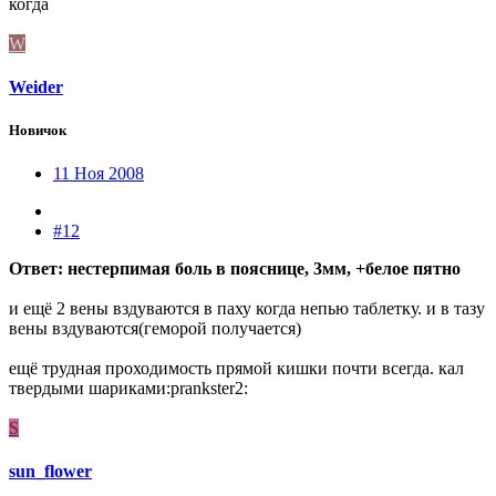
когда
W
Weider
Новичок
11 Ноя 2008
#12
Ответ: нестерпимая боль в пояснице, 3мм, +белое пятно
и ещё 2 вены вздуваются в паху когда непью таблетку. и в тазу
вены вздуваются(геморой получается)
ещё трудная проходимость прямой кишки почти всегда. кал
твердыми шариками:prankster2:
S
sun_flower