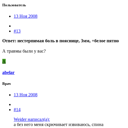
Пользователь
13 Ноя 2008
#13
Ответ: нестерпимая боль в пояснице, 3мм, +белое пятно
А травмы были у вас?
A
abelar
Врач
13 Ноя 2008
#14
Weider написал(а):
а без него меня скрючивает извиваюсь, спина