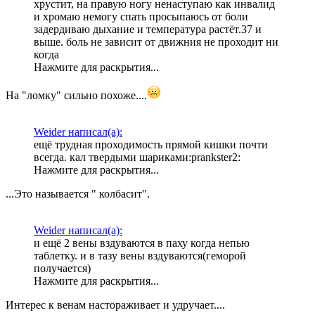
хрустит, на правую ногу ненаступаю как инвалид
и хромаю немогу спать просыпаюсь от боли
задердиваю дыхание и температура растёт.37 и
выше. боль не зависит от движния не проходит ни
когда
Нажмите для раскрытия...
На "ломку" сильно похоже....
Weider написал(а):
ещё трудная проходимость прямой кишки почти
всегда. кал твердыми шариками:prankster2:
Нажмите для раскрытия...
...Это называется " колбасит".
Weider написал(а):
и ещё 2 вены вздуваются в паху когда непью
таблетку. и в тазу вены вздуваются(геморой
получается)
Нажмите для раскрытия...
Интерес к венам настораживает и удручает....