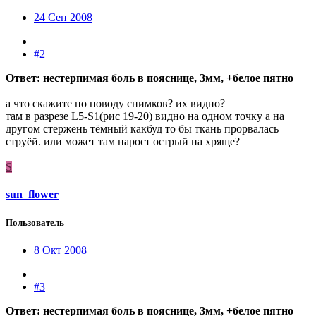
24 Сен 2008
#2
Ответ: нестерпимая боль в пояснице, 3мм, +белое пятно
а что скажите по поводу снимков? их видно?
там в разрезе L5-S1(рис 19-20) видно на одном точку а на
другом стержень тёмный какбуд то бы ткань прорвалась
струёй. или может там нарост острый на хряще?
S
sun_flower
Пользователь
8 Окт 2008
#3
Ответ: нестерпимая боль в пояснице, 3мм, +белое пятно