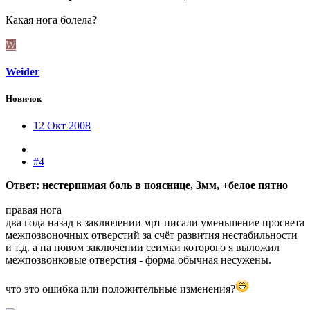
Какая нога болела?
W
Weider
Новичок
12 Окт 2008
#4
Ответ: нестерпимая боль в пояснице, 3мм, +белое пятно
правая нога
два года назад в заключении мрт писали уменьшение просвета
межпозвоночных отверстий за счёт развития нестабильности
и т.д. а на новом заключении сеимки которого я выложил
межпозвонковые отверстия - форма обычная несужены.
что это ошибка или положительные изменения?