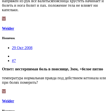
напряжен из рук всё валитьсяпоясница хрустеть начинает и
болеть и нога болит и пах. положение тела не влияет ни
капельки.
W
Weider
Новичок
29 Окт 2008
#7
Ответ: нестерпимая боль в пояснице, 3мм, +белое пятно
температура нормальная правда под действием кетонала или
при болях померить?
W
Weider
Новичок