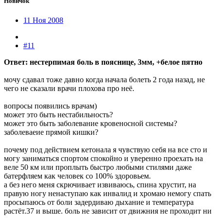
Новичок
11 Ноя 2008
#11
Ответ: нестерпимая боль в пояснице, 3мм, +белое пятно
мочу сдавал тоже давно когда начала болеть 2 года назад, не
чего не сказали врачи плохова про неё.
вопросы появились врачам)
может это быть нестабильность?
может это быть заболевание кровеносной системы?
заболеваеие прямой кишки?
почему под действием кетонала я чувствую себя на все сто и
могу заниматься спортом спокойно и уверенно проехать на
веле 50 км или проплыть быстро любыми стилями даже
батерфляем как человек со 100% здоровьем.
а без него меня скрючивает извиваюсь, спина хрустит, на
правую ногу ненаступаю как инвалид и хромаю немогу спать
просыпаюсь от боли задердиваю дыхание и температура
растёт.37 и выше. боль не зависит от движния не проходит ни