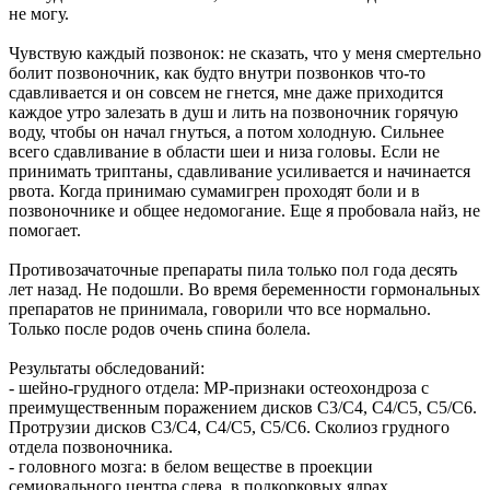
не могу.
Чувствую каждый позвонок: не сказать, что у меня смертельно
болит позвоночник, как будто внутри позвонков что-то
сдавливается и он совсем не гнется, мне даже приходится
каждое утро залезать в душ и лить на позвоночник горячую
воду, чтобы он начал гнуться, а потом холодную. Сильнее
всего сдавливание в области шеи и низа головы. Если не
принимать триптаны, сдавливание усиливается и начинается
рвота. Когда принимаю сумамигрен проходят боли и в
позвоночнике и общее недомогание. Еще я пробовала найз, не
помогает.
Противозачаточные препараты пила только пол года десять
лет назад. Не подошли. Во время беременности гормональных
препаратов не принимала, говорили что все нормально.
Только после родов очень спина болела.
Результаты обследований:
- шейно-грудного отдела: МР-признаки остеохондроза с
преимущественным поражением дисков С3/С4, С4/С5, С5/С6.
Протрузии дисков С3/С4, С4/С5, С5/С6. Сколиоз грудного
отдела позвоночника.
- головного мозга: в белом веществе в проекции
семиовального центра слева, в подкорковых ядрах