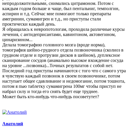
непродолжительными, снимались цитрамоном. Потом с
каждым годом больше и чаще, был пентальниг, темполгин,
аспирин и т.д. Сейчас мне помогают только препараты
амегринин, сумамигрен и т.д., но приступы стали
проктически каждый день.
Я обращалась к невропотологам, проходила различные курсы
лечения, с антидеприсантами, кавинтоном, актовегином,
цинаризином...
Делала томографию головного мозга (вроде норма),
томография шейно-грудного отдела позвоночника (сколиоз в
грудном отделе и протрузии дисков в шейном), дуплексное
сканирование сосудов (анамально высокое вхождение сосуда
на уровне ...позвонка)...Точных результатов с собой нет.
Последний год приступы начинаются с того что с самого утра
я чувствую каждый позвонок в своем позвоночнике, потом
наступает общее сдавливание и недомогание, потом тошнота,
потом я пью таблетку сумамигрена 100мг чтобы приступ не
набрал силу и тогда его снять будет еще труднее.
Может быть кто-нибудь что-нибудь посоветутет?
Анатолий