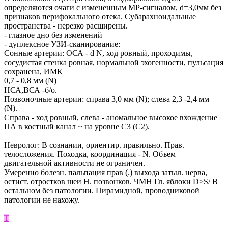
определяются очаги с измененным МР-сигналом, d=3,0мм без
признаков перифокального отека. Субарахноидальные
пространства - нерезко расширены.
- глазное дно без изменений
- дуплексное УЗИ-сканирование:
Сонные артерии: ОСА - d N, ход ровный, проходимы,
сосудистая стенка ровная, нормальной эхогенности, пульсация
сохранена, ИМК
0,7 - 0,8 мм (N)
НСА,ВСА -б/о.
Позвоночные артерии: справа 3,0 мм (N); слева 2,3 -2,4 мм
(N).
Справа - ход ровный, слева - аномальное высокое вхождение
ПА в костный канал ~ на уровне С3 (С2).
Невролог: В сознании, ориентир. правильно. Прав.
телосложения. Походка, координация - N. Объем
двигательной активности не ограничен.
Умеренно болезн. пальпация прав (.) выхода затыл. нерва,
остист. отростков шеи Н. позвонков. ЧМН Гл. яблоки D>S/ В
остальном без патологии. Пирамидной, проводниковой
патологии не нахожу.
Т