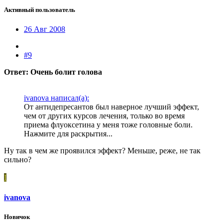
Активный пользователь
26 Авг 2008
#9
Ответ: Очень болит голова
ivanova написал(а):
От антидепресантов был наверное лучший эффект,
чем от других курсов лечения, только во время
приема флуоксетина у меня тоже головные боли.
Нажмите для раскрытия...
Ну так в чем же проявился эффект? Меньше, реже, не так
сильно?
I
ivanova
Новичок