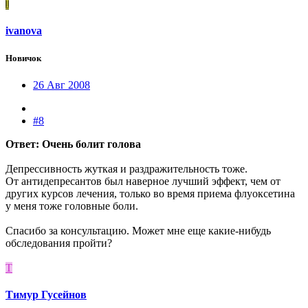
I
ivanova
Новичок
26 Авг 2008
#8
Ответ: Очень болит голова
Депрессивность жуткая и раздражительность тоже.
От антидепресантов был наверное лучший эффект, чем от
других курсов лечения, только во время приема флуоксетина
у меня тоже головные боли.
Спасибо за консультацию. Может мне еще какие-нибудь
обследования пройти?
Т
Тимур Гусейнов