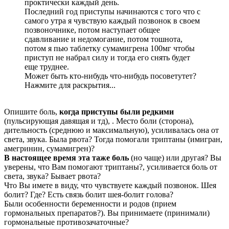
проктически каждый день.
Последний год приступы начинаются с того что с
самого утра я чувствую каждый позвонок в своем
позвоночнике, потом наступает общее
сдавливание и недомогание, потом тошнота,
потом я пью таблетку сумамигрена 100мг чтобы
приступ не набрал силу и тогда его снять будет
еще труднее.
Может быть кто-нибудь что-нибудь посоветутет?
Нажмите для раскрытия...
Опишите боль,
когда приступы были редкими
(пульсирующая давящая и тд), . Место боли (сторона),
дительность (среднюю и максимальную), усиливалась она от
света, звука. Была рвота? Тогда помогали триптаны (имигран,
амегринин, сумамигрен)?
В настоящее время эта таже боль
(но чаще) или другая? Вы
уверены, что Вам помогают триптаны?, усиливается боль от
света, звука? Бывает рвота?
Что Вы имете в виду, что чувствуете каждый позвонок. Шея
болит? Где? Есть связь болит шея-болит голова?
Были особенности беременности и родов (прием
гормональных препаратов?). Вы принимаете (принимали)
гормональные противозачаточные?