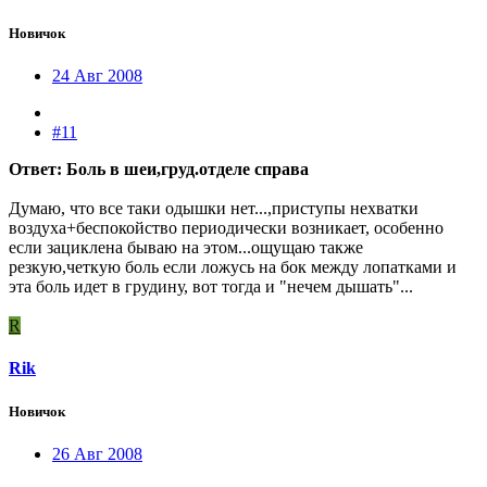
Новичок
24 Авг 2008
#11
Ответ: Боль в шеи,груд.отделе справа
Думаю, что все таки одышки нет...,приступы нехватки
воздуха+беспокойство периодически возникает, особенно
если зациклена бываю на этом...ощущаю также
резкую,четкую боль если ложусь на бок между лопатками и
эта боль идет в грудину, вот тогда и "нечем дышать"...
R
Rik
Новичок
26 Авг 2008