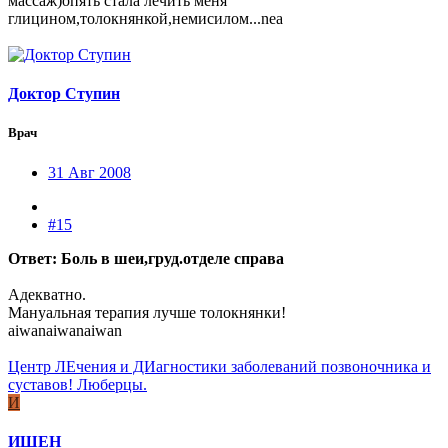
массаж)опять стала лечить меня
глицином,толокнянкой,немисилом...nea
Доктор Ступин
Врач
31 Авг 2008
#15
Ответ: Боль в шеи,груд.отделе справа
Адекватно.
Мануальная терапия лучше толокнянки!
aiwanaiwanaiwan
Центр ЛЕчения и ДИагностики заболеваний позвоночника и
суставов! Люберцы.
И
ИШЕН