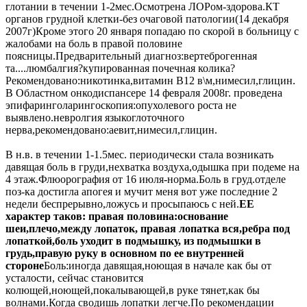
глотании в течении 1-2мес.Осмотрена ЛОРом-здорова.КТ
органов грудной клетки-без очаговой патологии(14 декабря
2007г)Кроме этого 20 января попадаю по скорой в больницу с
жалобами на боль в правой половине
поясницы.Предварительный диагноз:вертеброгенная
та....люмбалгия?купированная почечная колика?
Рекомендовано:никотинка,витамин В12 в\м,нимесил,глицин.
В Областном онкодиспансере 14 февраля 2008г. проведена
эпифаринголарингоскопия:опухолевого роста не
выявлено.невролгия языкоглоточного
нерва,рекомендовано:аевит,нимесил,глицин.
В н.в. в течении 1-1.5мес. периодически стала возникать
давящая боль в груди,нехватка воздуха,одышка при подеме на
4 этаж.Флюорография от 16 июля-норма.Боль в груд.отделе
поз-ка достигла апогея и мучит меня вот уже последние 2
недели беспрерывно,ложусь и просыпаюсь с ней.
ЕЕ
характер таков: правая половина:основание
шеи,плечо,между лопаток, правая лопатка вся,ребра под
лопаткой,боль уходит в подмышку, из подмышки в
грудь,правую руку в основном по ее внутренней
стороне
Боль:иногда давящая,ноющая в начале как бы от
усталости, сейчас становится
колющей,ноющей,покалывающей,в руке тянет,как бы
волнами.Когда сводишь лопатки легче.По рекомендации