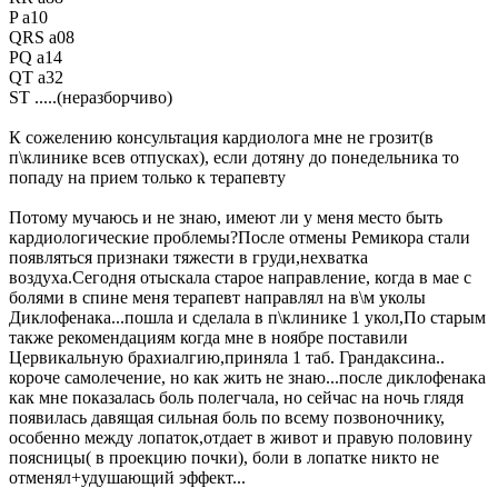
P a10
QRS a08
PQ a14
QT a32
ST .....(неразборчиво)
К сожелению консультация кардиолога мне не грозит(в
п\клинике всев отпусках), если дотяну до понедельника то
попаду на прием только к терапевту
Потому мучаюсь и не знаю, имеют ли у меня место быть
кардиологические проблемы?После отмены Ремикора стали
появляться признаки тяжести в груди,нехватка
воздуха.Сегодня отыскала старое направление, когда в мае с
болями в спине меня терапевт направлял на в\м уколы
Диклофенака...пошла и сделала в п\клинике 1 укол,По старым
также рекомендациям когда мне в ноябре поставили
Цервикальную брахиалгию,приняла 1 таб. Грандаксина..
короче самолечение, но как жить не знаю...после диклофенака
как мне показалась боль полегчала, но сейчас на ночь глядя
появилась давящая сильная боль по всему позвоночнику,
особенно между лопаток,отдает в живот и правую половину
поясницы( в проекцию почки), боли в лопатке никто не
отменял+удушающий эффект...