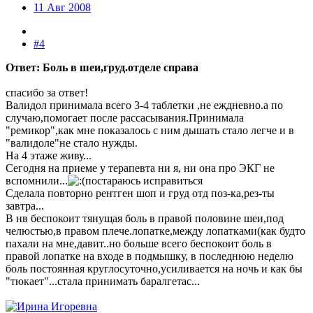
11 Авг 2008
#4
Ответ: Боль в шеи,груд.отделе справа
спасибо за ответ!
Валидол принимала всего 3-4 таблетки ,не еждневно.а по
случаю,помогает после рассасывания.Принимала
"ремикор",как мне показалось с ним дышать стало легче и в
"валидоле"не стало нужды.
На 4 этаже живу...
Сегодня на приеме у терапевта ни я, ни она про ЭКГ не
вспомнили...
постараюсь исправиться
Сделала повторно рентген шоп и груд отд поз-ка,рез-ты
завтра...
В нв беспокоит тянущая боль в правой половине шеи,под
челюстью,в правом плече.лопатке,между лопатками(как будто
пахали на мне,давит..но больше всего беспокоит боль в
правой лопатке на входе в подмышку, в последнюю неделю
боль постоянная круглосуточно,усиливается на ночь и как бы
"тюкает"...стала принимать баралгетас...