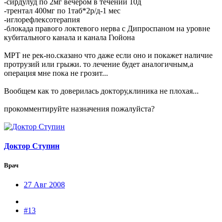
-сирдулуд по 2мг вечером в течении 10д
-трентал 400мг по 1таб*2р/д-1 мес
-иглорефлексотерапия
-блокада правого локтевого нерва с Дипроспаном на уровне
кубитального канала и канала Гюйона
МРТ не рек-но.сказано что даже если оно и покажет наличие
протрузий или грыжи. то лечение будет аналогичным,а
операция мне пока не грозит...
Вообщем как то доверилась доктору,клиника не плохая...
прокомментируйте назначения пожалуйста?
Доктор Ступин
Врач
27 Авг 2008
#13