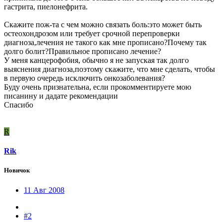
гастрита, пиелонефрита.
Скажите пож-та с чем можно связать боль:это может быть
остеохондрозом или требует срочной перепроверки
диагноза,лечения не такого как мне прописано?Почему так
долго болит?Правильное прописано лечение?
У меня канцерофобия, обычно я не запуская так долго
выяснения диагноза,поэтому скажите, что мне сделать, чтобы
в первую очередь исключить онкозаболевания?
Буду очень признательна, если прокомментируете мою
писанину и дадате рекомендации
Спасибо
R
Rik
Новичок
11 Авг 2008
#2