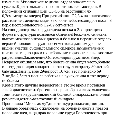
изменены.М\позвонковые диски отдела значительно
сужены.Края замыкательных пластинок тел заостреныВ
положении сгибания шеи С3-С6 на расстоянии ло
0,2смсмещены вперед.При разгибании С2,3,4 на аналогичное
расстояние смещены кзади.Заключение6остеохондроз ш.о.п. 3
пер.с нестабильностью С2-С? сегментов.
На спондилограммах груд.отдела поз-ка в 2-х проекциях
форма и структуры позвонков обычныеНесколько снижена
высота межпозвонковых дисков и больше в передних отделах
верхней половины грудных сегментов.а данном уровне
видны участки субхондрального склероза замыкательных
платинок тел,по краям их небольшие горизонтальные костные
разрастания.Заключение:Остеохондроз гру.отдеоа 3пер.
Невролог объявила мне, что болеть спина будет часто,больно
и всегда,тк стадия хондроза соотвествует возрасту 80-летней
бабушки.Замечу, мне 29лет,рост 167см, вес примерно 69-
71кг.До 2,5лет я носила ребенка на руках,спина в тот период
не болела
Кроме этого другим неврологом в это же время поставлен
такой диагноз:вертеброгенная цервикобрахиалгия,мышечно-
тонические нарушения,легкий болевой синдром,ст.неполной
ремиссии,астено-вегетативный синдром.
Проставила "Мильгамму",никотинку;грандаксин,глицин.
В январе обратилась с жалобами на болезненность в правой
половине шеи,лица,прав.половине груди.Болезненость при