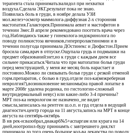
терапевта стала принимать:валидол при нехватки
воздуха.Сделала ЭКГ,результат пока не знаю.
Появилась боль в груди, в ноябре делала УЗИ
мол.желез+осмотр маммолога-диффузная 2-х сторонняя
мастопатия.Галакторея.Принимала аевит и мастофитон в
течении 3мес.В апреле рекомендовано посетить врача через
год.Наблюдаюсь также у гинеколога-эндокринолога по
поводу поликистоза яичников,гиперпролактиномии и в
течении полугода принимала ДОстинекс и Дюфастон.Прием
бросила сама,врач в отпуске.Ощупала грудь и подмышки на
предмет образований:нет,но к груди с каждым днем все
сильнее прикасаться.Читала что при матопатии больв груди
перед менструацией, у меня же месяц боль нарастает и
постоянно.Можно ли связывать больв груди с резкой отменой
горм.препаратов, с болью в груд.отделе поз-ка(межреберная
невролгия?),возникновение меланомы(на правой лопатке в
марте 2008г удалена родинка, по гистологии-сложный
внутридермальный невус) или какие-либо 3-4 причины?
МРТ поз-ка неврологом не назначено_не видит
смысла,записалась на рентген ш.о.п. и грд отдела в ведущий
диагностич.центр города на 11 августа,запись на МРТ в конце
августа на сентябрь-октябрь
В нв рек-н:вазобрал,диакарб№5+аспаргам или курага на 14
дней,ноотропил-буду приниамть с завтрешнего дня,ткт
принимала до того очень большое кол-ва лекарства по поводу