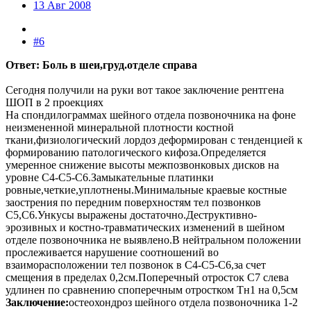
13 Авг 2008
#6
Ответ: Боль в шеи,груд.отделе справа
Сегодня получили на руки вот такое заключение рентгена
ШОП в 2 проекциях
На спондилограммах шейного отдела позвоночника на фоне
неизмененной минеральной плотности костной
ткани,физиологический лордоз деформирован с тенденцией к
формированию патологического кифоза.Определяется
умеренное снижение высоты межпозвонковых дисков на
уровне С4-С5-С6.Замыкательные платинки
ровные,четкие,уплотнены.Минимальные краевые костные
заострения по передним поверхностям тел позвонков
С5,С6.Ункусы выражены достаточно.Деструктивно-
эрозивных и костно-травматических изменений в шейном
отделе позвоночника не выявлено.В нейтральном положении
прослеживается нарушение соотношений во
взаиморасположении тел позвонок в С4-С5-С6,за счет
смещения в пределах 0,2см.Поперечный отросток С7 слева
удлинен по сравнению споперечным отростком Тн1 на 0,5см
Заключение:
остеохондроз шейного отдела позвоночника 1-2