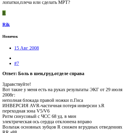
лопатки,плеча или сделать МРТ?
R
Rik
Новичок
15 Авг 2008
#7
Ответ: Боль в шеи,груд.отделе справа
Здравствуйте!
Вот такие у меня есть на руках результаты ЭКГ от 29 июля
2008г:
неполная блокада правой ножки п.Гиса
ИНВЕРСИЯ AVR-частичная потеря инверсии з.R
переходная зона V5/V6
Ритм синусовый с ЧСС 68 уд. в мин
электрическая ось сердца отклонена вправо
Вольтаж основных зубцов R снижен вгрудных отведениях
RR a88