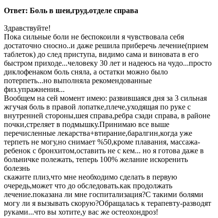
Ответ: Боль в шеи,груд.отделе справа
Здравствуйте!
Пока сильные боли не беспокоили я чувствовала себя
достаточно сносно..и даже решила приберечь лечение(прием
таблеток) до след приступа, видимо сама и виновата в его
быстром приходе...человеку 30 лет и надеюсь на чудо...просто
диклофенаком боль сняла, а остатки можно было
потерпеть...но выполняла рекомендованные
физ.упражнения...
Вообщем на сей момент имею: развившаяся дня за 3 сильная
жгучая боль в правой лопатке,плече,уходящая по руке с
внутренней стороны,шея справа,ребра сзади справа, в районе
почки,стреляет в подмышку.Принимаю все выше
перечисленные лекарства+втирание,баралгин,когда уже
терпеть не могу,но снимает %50,кроме плавания, массажа-
ребенок с бронхитом,оставить не с кем... но я готова даже в
больничке полежать, теперь 100% желание искоренить
болезнь
скажите плиз,что мне необходимо сделать в первую
очередь,может что до обследовать.как продолжать
лечение.показана ли мне госпитализация?С такими болями
могу ли я вызывать скорую?Обращалась к терапевту-разводят
руками...что вы хотите,у вас же остеохондроз!