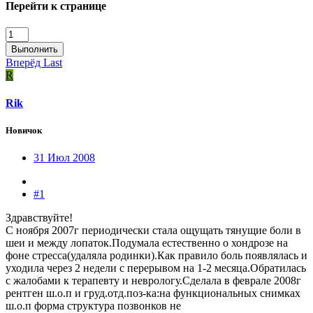
Перейти к странице
Выполнить
Вперёд
Last
R
Rik
Новичок
31 Июл 2008
#1
Здравствуйте!
С ноября 2007г периодически стала ощущать тянущие боли в
шеи и между лопаток.Подумала естественно о хондрозе на
фоне стресса(удаляла родинки).Как правило боль появлялась и
уходила через 2 недели с перерывом на 1-2 месяца.Обратилась
с жалобами к терапевту и неврологу.Сделала в феврале 2008г
рентген ш.о.п и груд.отд.поз-ка:на функциональных снимках
ш.о.п форма структура позвонков не