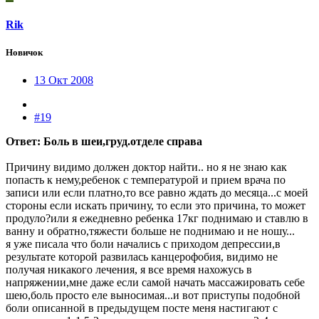
Rik
Новичок
13 Окт 2008
#19
Ответ: Боль в шеи,груд.отделе справа
Причину видимо должен доктор найти.. но я не знаю как
попасть к нему,ребенок с температурой и прием врача по
записи или если платно,то все равно ждать до месяца...с моей
стороны если искать причину, то если это причина, то может
продуло?или я ежедневно ребенка 17кг поднимаю и ставлю в
ванну и обратно,тяжести больше не поднимаю и не ношу...
я уже писала что боли начались с приходом депрессии,в
результате которой развилась канцерофобия, видимо не
получая никакого лечения, я все время нахожусь в
напряжении,мне даже если самой начать массажировать себе
шею,боль просто еле выносимая...и вот приступы подобной
боли описанной в предыдущем посте меня настигают с