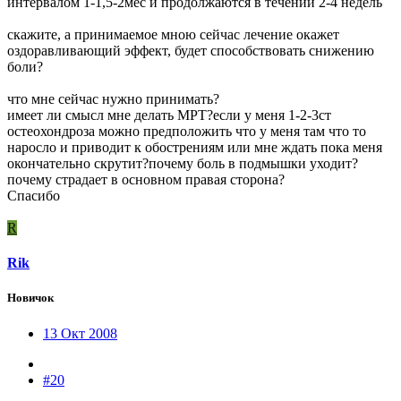
интервалом 1-1,5-2мес и продолжаются в течении 2-4 недель
скажите, а принимаемое мною сейчас лечение окажет
оздоравливающий эффект, будет способствовать снижению
боли?
что мне сейчас нужно принимать?
имеет ли смысл мне делать МРТ?если у меня 1-2-3ст
остеохондроза можно предположить что у меня там что то
наросло и приводит к обострениям или мне ждать пока меня
окончательно скрутит?почему боль в подмышки уходит?
почему страдает в основном правая сторона?
Спасибо
R
Rik
Новичок
13 Окт 2008
#20