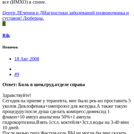
все (ИМХО) в спине.
Центр ЛЕчения и ДИагностики заболеваний позвоночника и
суставов! Люберцы.
R
Rik
Новичок
18 Авг 2008
#9
Ответ: Боль в шеи,груд.отделе справа
Здравствуйте!
Сегодня на приеме у терапевта, мне было рек-но проставить 5
уколов Диклофенака+омепрозол для желудка.А также такую
процедуру:после душа сделать компресс:димексид 1
флакон+10 ампул анальгина 50%+1 ампула
гидрокортизона,Взять 1ст.л. коктейля+3ст.л.воды на 3-40 мин
10 дней.
После мазью типа Фастум-гель.ВЫ не могли бы мне сказать