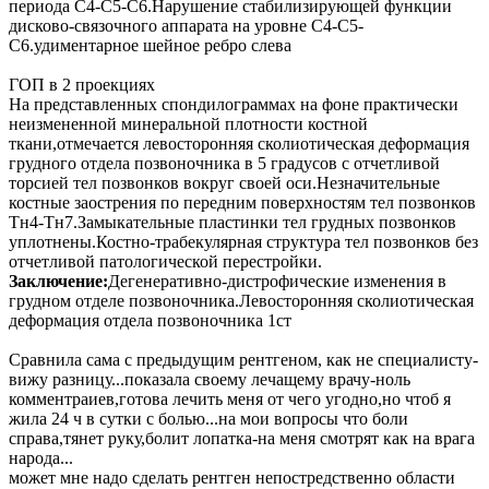
периода С4-С5-С6.Нарушение стабилизирующей функции
дисково-связочного аппарата на уровне С4-С5-
С6.удиментарное шейное ребро слева
ГОП в 2 проекциях
На представленных спондилограммах на фоне практически
неизмененной минеральной плотности костной
ткани,отмечается левосторонняя сколиотическая деформация
грудного отдела позвоночника в 5 градусов с отчетливой
торсией тел позвонков вокруг своей оси.Незначительные
костные заострения по передним поверхностям тел позвонков
Тн4-Тн7.Замыкательные пластинки тел грудных позвонков
уплотнены.Костно-трабекулярная структура тел позвонков без
отчетливой патологической перестройки.
Заключение:
Дегенеративно-дистрофические изменения в
грудном отделе позвоночника.Левосторонняя сколиотическая
деформация отдела позвоночника 1ст
Сравнила сама с предыдущим рентгеном, как не специалисту-
вижу разницу...показала своему лечащему врачу-ноль
комментраиев,готова лечить меня от чего угодно,но чтоб я
жила 24 ч в сутки с болью...на мои вопросы что боли
справа,тянет руку,болит лопатка-на меня смотрят как на врага
народа...
может мне надо сделать рентген непостредственно области