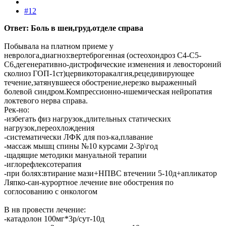
#12
Ответ: Боль в шеи,груд.отделе справа
Побывала на платном приеме у
невролога,диагноз:вертеброгенная (остеохондроз С4-С5-
С6,дегенеративно-дистрофические изменения и левостороний
сколиоз ГОП-1ст)цервикоторакалгия,рецедивирующее
течение,затянувшееся обострение,нерезко выраженный
болевой синдром.Компрессионно-ишемическая нейропатия
локтевого нерва справа.
Рек-но:
-избегать физ нагрузок,длительных статических
нагрузок,переохлождения
-систематически ЛФК для поз-ка,плавание
-массаж мышц спины №10 курсами 2-3р\год
-щадящие методики мануальной терапии
-иглорефлексотерапия
-при болях:втирание мази+НПВС втечении 5-10д+апликатор
Ляпко-сан-курортное лечение вне обострения по
соглосованию с онкологом
В нв провести лечение:
-катадолон 100мг*3р/сут-10д