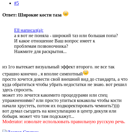
#5
Ответ: Широкие кости таза
Ell написал(а):
а я вот не поняла - широкий таз или большая попа?
И какое отношение Ваш вопрос имеет к
проблемам позвоночника?
Нажмите для раскрытия...
из 1го вытекает визуальный эффект второго. не все так
страшно конечно , я вполне симпотный
просто хочется довести свой внешний вид до стандарта, а что
куда обратиться чтобы убрать недостатки не знаю. вот решил
здесь спросить.
может это лечится какимито процедурами или спец
упражнениями? или просто упиться кокаколы чтобы кости
начали хрустеть, потом их подкоректировать чемнить?))))
вот думал сьездить на консультацию в центр дикуля или
бобыря. может что там подскажут...
Moderator: извольте использовать правильную русскую речь.