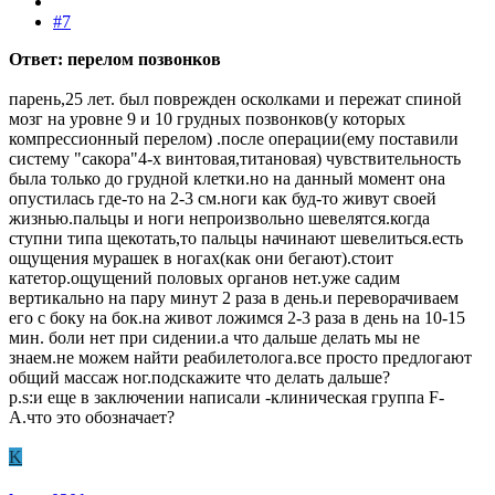
#7
Ответ: перелом позвонков
парень,25 лет. был поврежден осколками и пережат спиной
мозг на уровне 9 и 10 грудных позвонков(у которых
компрессионный перелом) .после операции(ему поставили
систему "сакора"4-х винтовая,титановая) чувствительность
была только до грудной клетки.но на данный момент она
опустилась где-то на 2-3 см.ноги как буд-то живут своей
жизнью.пальцы и ноги непроизвольно шевелятся.когда
ступни типа щекотать,то пальцы начинают шевелиться.есть
ощущения мурашек в ногах(как они бегают).стоит
катетор.ощущений половых органов нет.уже садим
вертикально на пару минут 2 раза в день.и переворачиваем
его с боку на бок.на живот ложимся 2-3 раза в день на 10-15
мин. боли нет при сидении.а что дальше делать мы не
знаем.не можем найти реабилетолога.все просто предлогают
общий массаж ног.подскажите что делать дальше?
p.s:и еще в заключении написали -клиническая группа F-
A.что это обозначает?
K