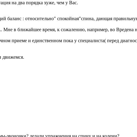
ация на два порядка хуже, чем у Вас.
й баланс : относительно" спокойная"спина, дающая правильную
.... Мне в ближайшее время, к сожалению, например, во Вредена
чном приеме и единственном пока у специалиста( перед диагност
и движемся.
омы-звоночки? делали упражнения на спину и на колени?