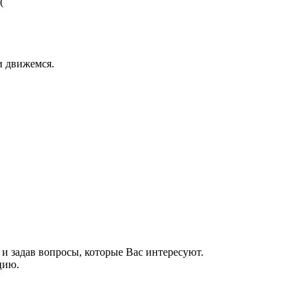
(
и движемся.
у и задав вопросы, которые Вас интересуют.
цию.