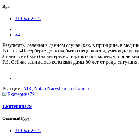
Врач
31 Окт 2015
#4
Результаты лечения в данном случае (как, в принципе, в медиц
В Санкт-Петербурге должны быть специалисты, умеющие реша
Лично мне было бы интересно поработать с коленом, и я не в
P.S. Сейчас занимаюсь коленями дамы 80 лет от роду, ситуация 
Реакции:
AIR
,
Natali Naryshkina
и
La murr
Екатерина79
Опытный Гуру
31 Окт 2015