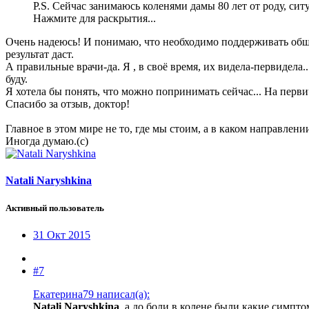
P.S. Сейчас занимаюсь коленями дамы 80 лет от роду, ситу
Нажмите для раскрытия...
Очень надеюсь! И понимаю, что необходимо поддерживать общи
результат даст.
А правильные врачи-да. Я , в своё время, их видела-первидела
буду.
Я хотела бы понять, что можно попринимать сейчас... На перви
Спасибо за отзыв, доктор!
Главное в этом мире не то, где мы стоим, а в каком направлени
Иногда думаю.(с)
Natali Naryshkina
Активный пользователь
31 Окт 2015
#7
Екатерина79 написал(а):
Natali Naryshkina
, а до боли в колене были какие симпт