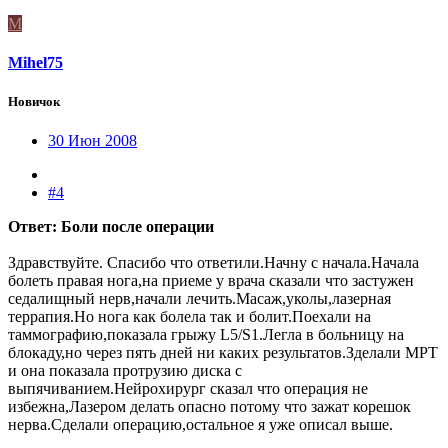
M
Mihel75
Новичок
30 Июн 2008
#4
Ответ: Боли после операции
Здравствуйте. Спасибо что ответили.Начну с начала.Начала
болеть правая нога,на приеме у врача сказали что застужен
седалищный нерв,начали лечить.Масаж,уколы,лазерная
террапия.Но нога как болела так и болит.Поехали на
таммографию,показала грыжу L5/S1.Легла в больницу на
блокаду,но через пять дней ни каких результатов.Зделали МРТ
и она показала протрузию диска с
выпячиванием.Нейрохирург сказал что операция не
избежна,Лазером делать опасно потому что зажат корешок
нерва.Сделали операцию,остальное я уже описал выше.