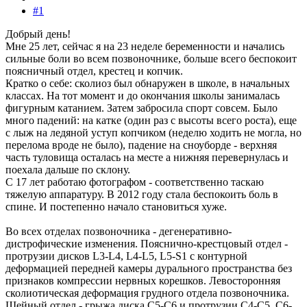
#1
Добрый день!
Мне 25 лет, сейчас я на 23 неделе беременности и начались
сильные боли во всем позвоночнике, больше всего беспокоит
поясничный отдел, крестец и копчик.
Кратко о себе: сколиоз был обнаружен в школе, в начальных
классах. На тот момент и до окончания школы занималась
фигурным катанием. Затем забросила спорт совсем. Было
много падений: на катке (один раз с высоты всего роста), еще
с лыж на ледяной уступ копчиком (неделю ходить не могла, но
перелома вроде не было), падение на сноуборде - верхняя
часть туловища осталась на месте а нижняя перевернулась и
поехала дальше по склону.
С 17 лет работаю фотографом - соответственно таскаю
тяжелую аппаратуру. В 2012 году стала беспокоить боль в
спине. И постепенно начало становиться хуже.
Во всех отделах позвоночника - дегенеративно-
дистрофические изменения. Пояснично-крестцовый отдел -
протрузии дисков L3-L4, L4-L5, L5-S1 с контурной
деформацией передней камеры дурального пространства без
признаков компрессии нервных корешков. Левосторонняя
сколиотическая деформация грудного отдела позвоночника.
Шейный отдел - грыжа диска С5-С6 и протрузии С4-С5, С6-