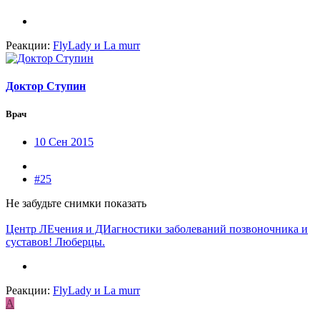
Реакции:
FlyLady
и
La murr
Доктор Ступин
Врач
10 Сен 2015
#25
Не забудьте снимки показать
Центр ЛЕчения и ДИагностики заболеваний позвоночника и
суставов! Люберцы.
Реакции:
FlyLady
и
La murr
А