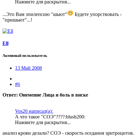
Нажмите для раскрытия...
...Это Вам эпилепсию "шьют"
Будете упорствовать -
"пришьют"...!
Ell
Активный пользователь
13 Май 2008
#6
Ответ: Онемение Лица и боль в виске
Vos20 написал(а):
А что такое "СОЭ"????:blush200:
Нажмите для раскрытия...
анализ крови делали? СОЭ - скорость оседания эритроцитов.