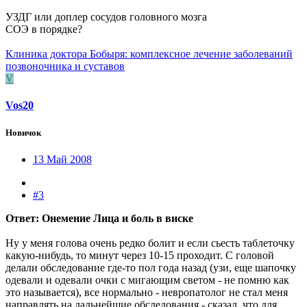
УЗДГ или доплер сосудов головного мозга
СОЭ в порядке?
Клиника доктора Бобыря: комплексное лечение заболеваний
позвоночника и суставов
V
Vos20
Новичок
13 Май 2008
#3
Ответ: Онемение Лица и боль в виске
Ну у меня голова очень редко болит и если сьесть таблеточку
какую-нибудь, то минут через 10-15 проходит. С головой
делали обследование где-то пол года назад (узи, еще шапочку
одевали и одевали очки с мигающим светом - не помню как
это называется), все нормально - невропатолог не стал меня
направлять на дальнейшие обследования - сказал, что для