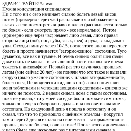
ЗДРАВСТВУЙТЕ!!!aiwan
Нужна консультация специалиста!
Ни с того ни с сего начинает сильно болеть левый висок,
потом (примерно через час) расплывается изображение в
глазах - если посмотреть вправо и влево (расплывается только
по бокам - если смотреть прямо - все нормально), Потом
(примерно еще через час) немеет либо левая, либо правая
сторона лица (лоб, нос, губы, язык, шея) и рука, закладывает
уши. Отходит минут через 10-15, после этого висок перестает
болеть и просто начинается "заторможенное" состояние. Туго
думается, все как в тумане. И очень сильно болит шея сзади –
даже спать не могла – в затылочной части головы все время
тяжесть и дискомфорт. Первый раз это случилась прошлым
летом (мне сейчас 20 лет) - не поняли что это такое и вызвали
скорую (было ужасное состояние: Сильная заторможенность,
болела шея, Периодически кидало в пот) - они напичкали
меня таблетками и успокаивающими средствами - конечно же
ничего не помогло. 2 недели сидела дома с таким состоянием,
пока не узнала, что у моей соседки были похожие симптомы,
только она еще в обмороки падала – она посоветовала мне
остеопата. На следующий день я пошла к остеопату и он
сказал, что что-то произошло с шейным отделом - покрутил
там и через 2 дня все стало на свои места – заторможенность
прошла, шея не болела, голова тоже! После этого я долечилась
у него (была еще несколько раз с интервалами сначала в