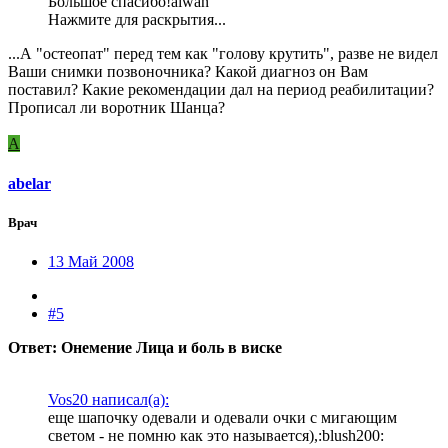
Большое спасибо!aiwan
Нажмите для раскрытия...
...А "остеопат" перед тем как "голову крутить", разве не видел
Ваши снимки позвоночника? Какой диагноз он Вам
поставил? Какие рекомендации дал на период реабилитации?
Прописал ли воротник Шанца?
A
abelar
Врач
13 Май 2008
#5
Ответ: Онемение Лица и боль в виске
Vos20 написал(а):
еще шапочку одевали и одевали очки с мигающим
светом - не помню как это называется),:blush200: