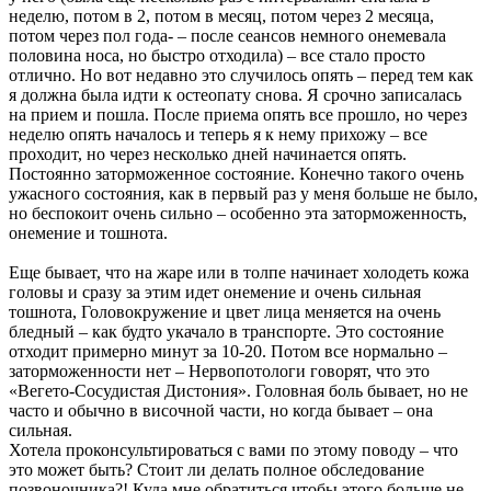
неделю, потом в 2, потом в месяц, потом через 2 месяца,
потом через пол года- – после сеансов немного онемевала
половина носа, но быстро отходила) – все стало просто
отлично. Но вот недавно это случилось опять – перед тем как
я должна была идти к остеопату снова. Я срочно записалась
на прием и пошла. После приема опять все прошло, но через
неделю опять началось и теперь я к нему прихожу – все
проходит, но через несколько дней начинается опять.
Постоянно заторможенное состояние. Конечно такого очень
ужасного состояния, как в первый раз у меня больше не было,
но беспокоит очень сильно – особенно эта заторможенность,
онемение и тошнота.
Еще бывает, что на жаре или в толпе начинает холодеть кожа
головы и сразу за этим идет онемение и очень сильная
тошнота, Головокружение и цвет лица меняется на очень
бледный – как будто укачало в транспорте. Это состояние
отходит примерно минут за 10-20. Потом все нормально –
заторможенности нет – Нервопотологи говорят, что это
«Вегето-Сосудистая Дистония». Головная боль бывает, но не
часто и обычно в височной части, но когда бывает – она
сильная.
Хотела проконсультироваться с вами по этому поводу – что
это может быть? Стоит ли делать полное обследование
позвоночника?! Куда мне обратиться чтобы этого больше не